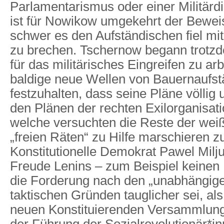
Parlamentarismus oder einer Militärdik
ist für Nowikow umgekehrt der Beweis
schwer es den Aufständischen fiel mi
zu brechen. Tschernow begann trotz
für das militärisches Eingreifen zu arb
baldige neue Wellen von Bauernaufstä
festzuhalten, dass seine Pläne völlig
den Plänen der rechten Exilorganisat
welche versuchten die Reste der we
„freien Räten“ zu Hilfe marschieren z
Konstitutionelle Demokrat Pawel Mil
Freude Lenins – zum Beispiel keinen
die Forderung nach den „unabhängig
taktischen Gründen tauglicher sei, als
neuen Konstituierenden Versammlung
der Führung der Sozialrevolutionär*in