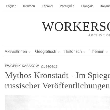
English
Deutsch
Español
Português
Français
Italian
WORKERS
ARCHIVE O
AktivistInnen
Geografisch
Historisch
Themen
EWGENIY KASAKOW
DI, 28/08/12
Mythos Kronstadt - Im Spiege
russischer Veröffentlichungen