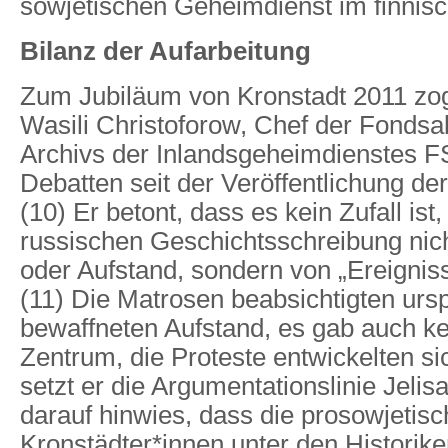
sowjetischen Geheimdienst im finnisc
Bilanz der Aufarbeitung
Zum Jubiläum von Kronstadt 2011 zo
Wasili Christoforow, Chef der Fondsa
Archivs der Inlandsgeheimdienstes F
Debatten seit der Veröffentlichung d
(10) Er betont, dass es kein Zufall ist, 
russischen Geschichtsschreibung nic
oder Aufstand, sondern von „Ereigniss
(11) Die Matrosen beabsichtigten urs
bewaffneten Aufstand, es gab auch ke
Zentrum, die Proteste entwickelten s
setzt er die Argumentationslinie Jelisa
darauf hinwies, dass die prosowjetis
Kronstädter*innen unter den Historike