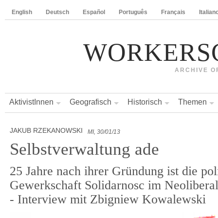
English
Deutsch
Español
Português
Français
Italian
WORKERS
ARCHIVE O
AktivistInnen
Geografisch
Historisch
Themen
JAKUB RZEKANOWSKI
MI, 30/01/13
Selbstverwaltung ade
25 Jahre nach ihrer Gründung ist die po
Gewerkschaft Solidarnosc im Neoliber
- Interview mit Zbigniew Kowalewski