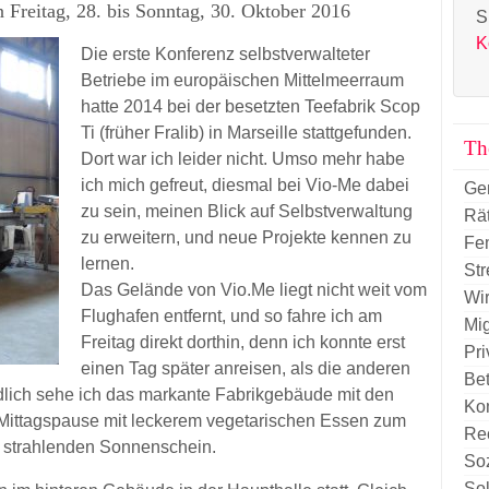
n Freitag, 28. bis Sonntag, 30. Oktober 2016
S
K
Die erste Konferenz selbstverwalteter
Betriebe im europäischen Mittelmeerraum
hatte 2014 bei der besetzten Teefabrik Scop
Ti (früher Fralib) in Marseille stattgefunden.
Th
Dort war ich leider nicht. Umso mehr habe
ich mich gefreut, diesmal bei Vio-Me dabei
Ge
zu sein, meinen Blick auf Selbstverwaltung
Rä
zu erweitern, und neue Projekte kennen zu
Fe
lernen.
Str
Das Gelände von Vio.Me liegt nicht weit vom
Wir
Flughafen entfernt, und so fahre ich am
Mig
Freitag direkt dorthin, denn ich konnte erst
Pri
einen Tag später anreisen, als die anderen
Be
dlich sehe ich das markante Fabrikgebäude mit den
Ko
 Mittagspause mit leckerem vegetarischen Essen zum
Re
m strahlenden Sonnenschein.
So
So