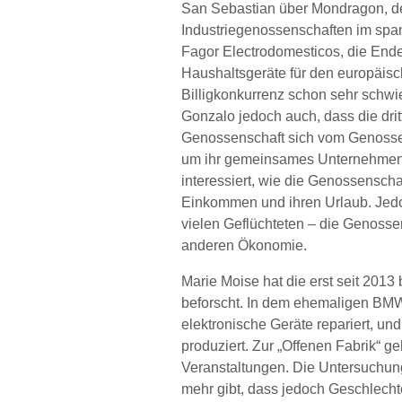
San Sebastian über Mondragon, de
Industriegenossenschaften im sp
Fagor Electrodomesticos, die End
Haushaltsgeräte für den europäisc
Billigkonkurrenz schon sehr schwie
Gonzalo jedoch auch, dass die dri
Genossenschaft sich vom Genossens
um ihr gemeinsames Unternehmen z
interessiert, wie die Genossenschaft
Einkommen und ihren Urlaub. Jedo
vielen Geflüchteten – die Genossen
anderen Ökonomie.
Marie Moise hat die erst seit 2013
beforscht. In dem ehemaligen BMW-
elektronische Geräte repariert, u
produziert. Zur „Offenen Fabrik“ g
Veranstaltungen. Die Untersuchun
mehr gibt, dass jedoch Geschlech