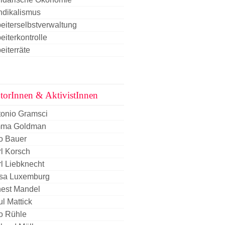
ndikalismus
eiterselbstverwaltung
eiterkontrolle
eiterräte
torInnen & AktivistInnen
tonio Gramsci
ma Goldman
o Bauer
l Korsch
l Liebknecht
sa Luxemburg
nest Mandel
l Mattick
o Rühle