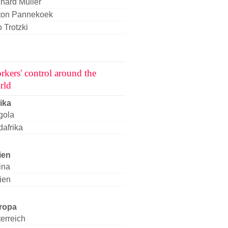
hard Müller
ton Pannekoek
 Trotzki
rkers' control around the
rld
ika
gola
afrika
ien
ina
ien
ropa
erreich