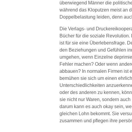
überwiegend Männer die politische
während das Kloputzen meist an de
Doppelbelastung leiden, denn auch
Die Verlags- und Druckereikoopera
Bücher für die soziale Revolution.
ist für sie eine Überlebensfrage. Der
den Beziehungen und Gefühlen inn
umgehen, wenn Einzelne deprimiert
Fehler machen? Oder wenn andere v
abbauen? In normalen Firmen ist es
bemühen sie sich um einen ehrlic
Unterschiedlichkeiten anzuerkenne
oder des anderen zu kennen, könne
sie nicht nur Waren, sondern auch 
darum kann es auch okay sein, wen
gleichen Lohn bekommt. Sie versuc
zusammen und pflegen ihre persö