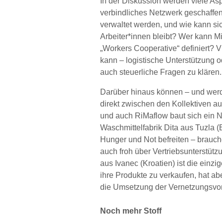
In der Diskussion werden viele A
verbindliches Netzwerk geschaffe
verwaltet werden, und wie kann sic
Arbeiter*innen bleibt? Wer kann Mit
„Workers Cooperative“ definiert? Vi
kann – logistische Unterstützung 
auch steuerliche Fragen zu klären.
Darüber hinaus können – und werd
direkt zwischen den Kollektiven aus
und auch RiMaflow baut sich ein Ne
Waschmittelfabrik Dita aus Tuzla 
Hunger und Not befreiten – brauch
auch froh über Vertriebsunterstüt
aus Ivanec (Kroatien) ist die einz
ihre Produkte zu verkaufen, hat ab
die Umsetzung der Vernetzungsvors
Noch mehr Stoff