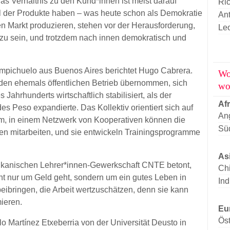
s Verhältnis zu den Kund*innen ist meist darauf
Ric
ahl der Produkte haben – was heute schon als Demokratie
An
den Markt produzieren, stehen vor der Herausforderung,
Leo
g zu sein, und trotzdem nach innen demokratisch und
mpichuelo aus Buenos Aires berichtet Hugo Cabrera.
Wo
den ehemals öffentlichen Betrieb übernommen, sich
wo
 Jahrhunderts wirtschaftlich stabilisiert, als der
Afr
 Peso expandierte. Das Kollektiv orientiert sich auf
An
m, in einem Netzwerk von Kooperativen können die
Süd
ben mitarbeiten, und sie entwickeln Trainingsprogramme
As
kanischen Lehrer*innen-Gewerkschaft CNTE betont,
Ch
cht nur um Geld geht, sondern um ein gutes Leben in
Ind
ibringen, die Arbeit wertzuschätzen, denn sie kann
ieren.
Eu
Öst
 Martínez Etxeberria von der Universität Deusto in