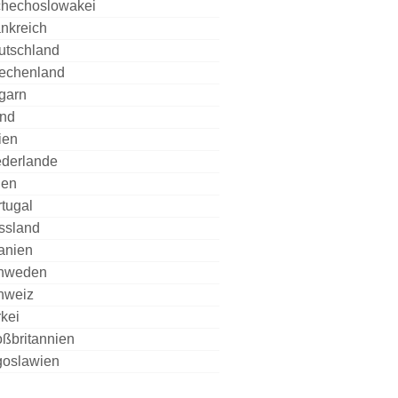
chechoslowakei
nkreich
utschland
iechenland
garn
and
lien
ederlande
len
tugal
ssland
anien
hweden
hweiz
kei
ßbritannien
goslawien