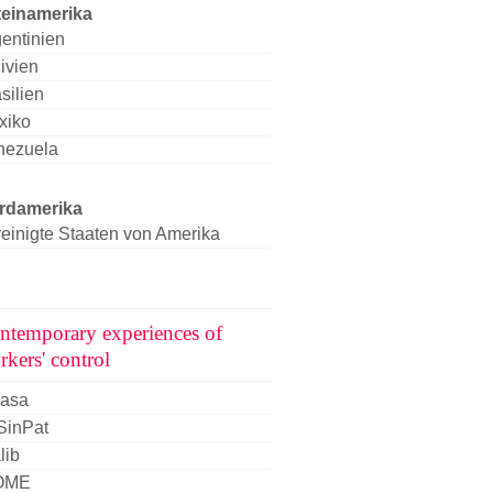
teinamerika
entinien
ivien
silien
xiko
nezuela
rdamerika
einigte Staaten von Amerika
ntemporary experiences of
rkers' control
casa
SinPat
lib
OME