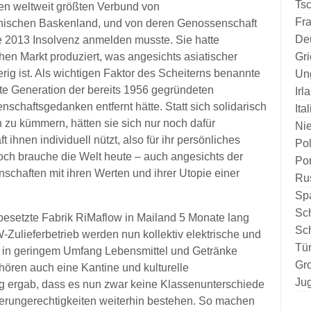
Ts
n weltweit größten Verbund von
Fra
anischen Baskenland, und von deren Genossenschaft
De
e 2013 Insolvenz anmelden musste. Sie hatte
hen Markt produziert, was angesichts asiatischer
Gr
rig ist. Als wichtigen Faktor des Scheiterns benannte
Un
tte Generation der bereits 1956 gegründeten
Irl
chaftsgedanken entfernt hätte. Statt sich solidarisch
Ita
u kümmern, hätten sie sich nur noch dafür
Ni
 ihnen individuell nützt, also für ihr persönliches
Po
ch brauche die Welt heute – auch angesichts der
Por
schaften mit ihren Werten und ihrer Utopie einer
Ru
Sp
Sc
 besetzte Fabrik RiMaflow in Mailand 5 Monate lang
Sc
Zulieferbetrieb werden nun kollektiv elektrische und
Tür
nd in geringem Umfang Lebensmittel und Getränke
Gro
ehören auch eine Kantine und kulturelle
Ju
g ergab, dass es nun zwar keine Klassenunterschiede
terungerechtigkeiten weiterhin bestehen. So machen