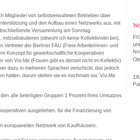
ch Mitglieder von selbstverwalteten Betrieben über
nterstützung und den Aufbau eines Netzwerks aus, mit
Wor
e abschließende Versammlung am Sonntag
Fr
mitzudiskutieren (obwohl ich keine Kollektivistin bin),
un
n Vertreter der Berliner FAU (Freie Arbeiterinnen- und
No
nem Konzept für gewerkschaftliche Kooperativen
Okt
er von Vio.Me (Frauen gibt es derzeit nicht im Kollektiv)
pier dazu in mehreren Sprachen verschickt, das jedoch
 hatten, darum stellen sie es nochmals vor. Vio.Me
19
Pa
den alle beteiligten Gruppen 1 Prozent ihres Umsatzes
Kooperativen ausgeliehen, für die Finanzierung von
em europaweiten Netzwerk von Kaufhäusern.