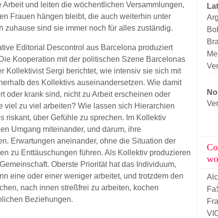
 Arbeit und leiten die wöchentlichen Versammlungen,
La
n Frauen hängen bleibt, die auch weiterhin unter
Arg
 zuhause sind sie immer noch für alles zuständig.
Bol
Bra
tive Editorial Descontrol aus Barcelona produziert
Me
 Die Kooperation mit der politischen Szene Barcelonas
Ve
 Kollektivist Sergi berichtet, wie intensiv sie sich mit
erhalb des Kollektivs auseinandersetzen. Wie damit
No
 oder krank sind, nicht zu Arbeit erscheinen oder
Ver
iel zu viel arbeiten? Wie lassen sich Hierarchien
 riskant, über Gefühle zu sprechen. Im Kollektiv
hen Umgang miteinander, und darum, ihre
n. Erwartungen aneinander, ohne die Situation der
Co
n zu Enttäuschungen führen. Als Kollektiv produzieren
wo
Gemeinschaft. Oberste Priorität hat das Individuum,
n eine oder einer weniger arbeitet, und trotzdem den
Al
hen, nach innen streßfrei zu arbeiten, kochen
Fa
nlichen Beziehungen.
Fra
VI