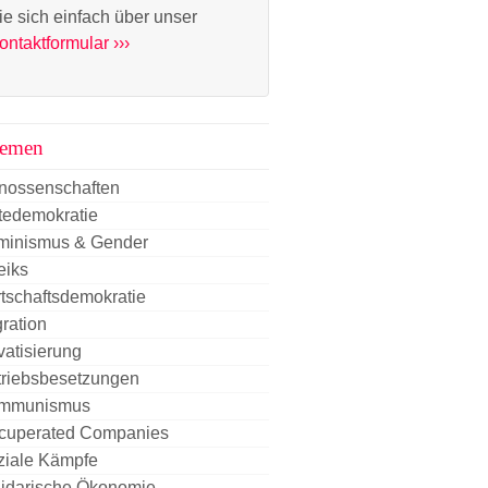
ie sich einfach über unser
ontaktformular ›››
emen
nossenschaften
tedemokratie
minismus & Gender
eiks
tschaftsdemokratie
ration
vatisierung
triebsbesetzungen
mmunismus
cuperated Companies
ziale Kämpfe
lidarische Ökonomie