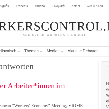
tuguês
Français
Italiano
Ελληνικά
Contact
Wer wir sind
RKERSCONTROL.
ARCHIVE OF WORKERS STRUGGLE
Historisch
Themen
Medien
Aktuelle Debatten
antworten
er Arbeiter*innen im
H
w
W
e
rranean “Workers’ Economy” Meeting, VIOME
V