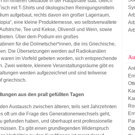
 im hinteren Gebäude in der Haupthalle statt. Gleich
Sy
isch mit T-Shirts und ökologischen Reinigungsmitteln
odium aufgebaut, rechts davon ein großer Lagerraum,
Arb
 Utopia“, eine kleine Produktemesse, wo selbstverwaltete
Arb
Aufstriche, Tee und Kekse, Olivenöl und Wein, sowie
Arb
nbieten. Über dem Podium ein großes
abinen für die Dolmetscher*innen, die ins Griechische,
zen. Die Übersetzungen werden auf Radiokanälen
Au
 waren im Vorfeld gebeten worden, sich entsprechende
 Zwei weitere, kleinere Veranstaltungsräume gibt es
An
altungen werden aufgezeichnet und sind teilweise
Em
f griechisch.
Ott
Kar
lungen aus den prall gefüllten Tagen
Kar
Ro
 den Austausch zwischen älteren, teils seit Jahrzehnten
Er
es oft um die Frage des Generationenwechsels geht,
Pau
eu gefunden haben, und überhaupt erst professionelle
n müssen. Es gibt einen grundlegenden Widerspruch
Ott