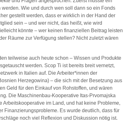
spekte und Fragen angesprochen: Zuerst müsste ein
n werden. Wie und durch wen soll dann so ein Fonds
her gestellt werden, dass er wirklich in der Hand der
glied sein – und wer nicht, das heißt, wie wird
elleicht könnte – wer keinen finanziellen Beitrag leisten
oder Räume zur Verfügung stellen? Nicht zuletzt wären
en teilweise auch heute schon – Wissen und Produkte
getauscht werden. Scop Ti ist bereits breit vernetzt,
tzwerk in Italien auf. Die Arbeiter*innen der
(Bosnien Herzegowina) – die sich mit der Besetzung aus
en Geld für den Einkauf von Rohstoffen, und wären
zung. Die Maschinenbau-Kooperative Itas-Prvomajska
ige Arbeitskooperative im Land, und hat keine Probleme,
er Finanzierungsprobleme. Es wurde deutlich, dass für
chläge noch viel Reflexion und Diskussion nötig ist.