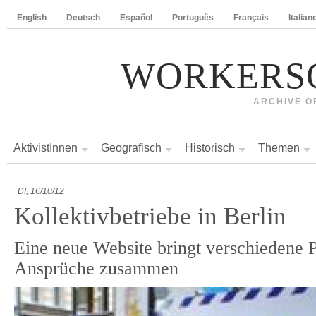
English
Deutsch
Español
Português
Français
Italian
WORKERS
ARCHIVE O
AktivistInnen
Geografisch
Historisch
Themen
DI, 16/10/12
Kollektivbetriebe in Berlin
Eine neue Website bringt verschiedene P
Ansprüche zusammen