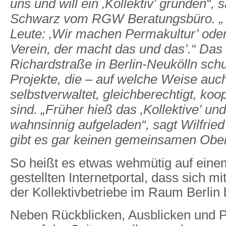
uns und will ein ‚Kollektiv’ gründen“, s
Schwarz vom RGW Beratungsbüro. „ 
Leute: ‚Wir machen Permakultur’ oder
Verein, der macht das und das’.“ Da
Richardstraße in Berlin-Neukölln schu
Projekte, die – auf welche Weise auc
selbstverwaltet, gleichberechtigt, koop
sind. „Früher hieß das ‚Kollektive’ und
wahnsinnig aufgeladen“, sagt Wilfrie
gibt es gar keinen gemeinsamen Ober
So heißt es etwas wehmütig auf einem
gestellten Internetportal, dass sich 
der Kollektivbetriebe im Raum Berlin be
Neben Rückblicken, Ausblicken und Pr