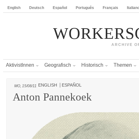
English
Deutsch
Español
Português
Français
Italian
WORKERS
ARCHIVE O
AktivistInnen
Geografisch
Historisch
Themen
ENGLISH
ESPAÑOL
MO, 15/08/11
Anton Pannekoek