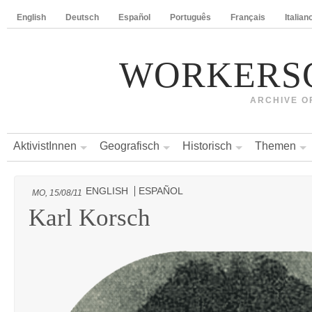
English
Deutsch
Español
Português
Français
Italian
WORKERS
ARCHIVE O
AktivistInnen
Geografisch
Historisch
Themen
ENGLISH
ESPAÑOL
MO, 15/08/11
Karl Korsch