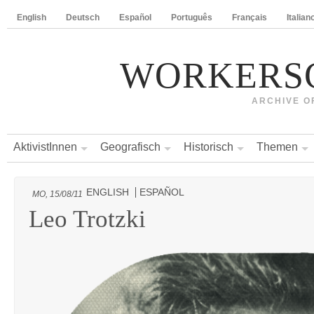
English
Deutsch
Español
Português
Français
Italian
WORKERS
ARCHIVE O
AktivistInnen
Geografisch
Historisch
Themen
ENGLISH
ESPAÑOL
MO, 15/08/11
Leo Trotzki