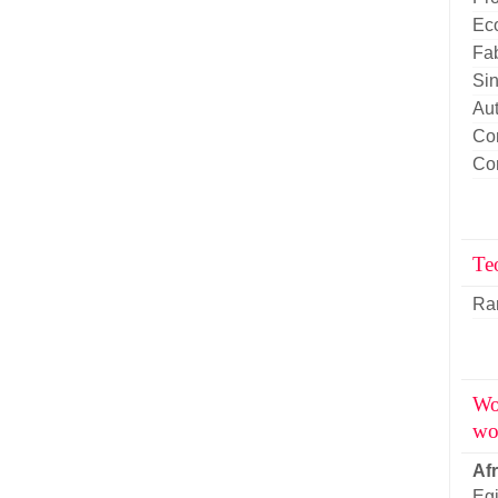
Eco
Fab
Si
Aut
Con
Con
Teo
Ran
Wo
wo
Afr
Egi