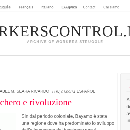
tuguês
Français
Italiano
Ελληνικά
Contact
Chi siamo
RKERSCONTROL.
ARCHIVE OF WORKERS STRUGGLE
SABEL M. SEARA RICARDO
ESPAÑOL
LUN, 01/09/14
chero e rivoluzione
A
d
a
Sin dal periodo coloniale, Bayamo è stata
i
una regione dove ha predominato lo sviluppo