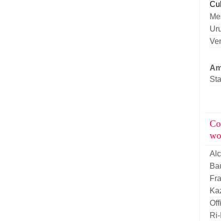
Cu
Me
Ur
Ve
Am
Sta
Co
wo
Al
Ba
Fra
Ka
Off
Ri