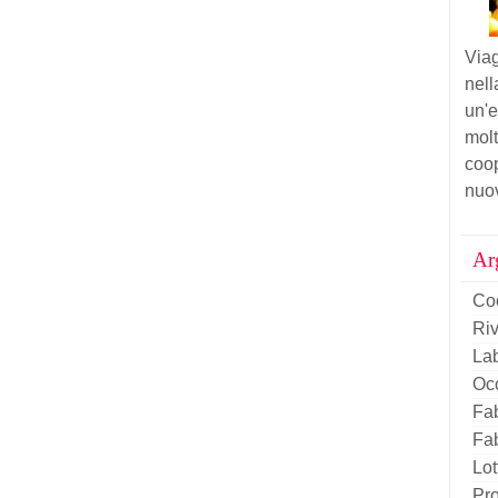
Viag
nel
un
mol
coo
nuov
Ar
Co
Riv
La
Oc
Fab
Fab
Lot
Pro