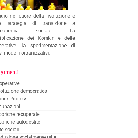
gio nel cuore della rivoluzione e
la strategia di transizione a
'economia sociale. La
tiplicazione dei Komkin e delle
perative, la sperimentazione di
i modelli organizzativi.
gomenti
operative
oluzione democratica
bour Process
cupazioni
briche recuperate
briche autogestite
te sociali
duzione socialmente utile