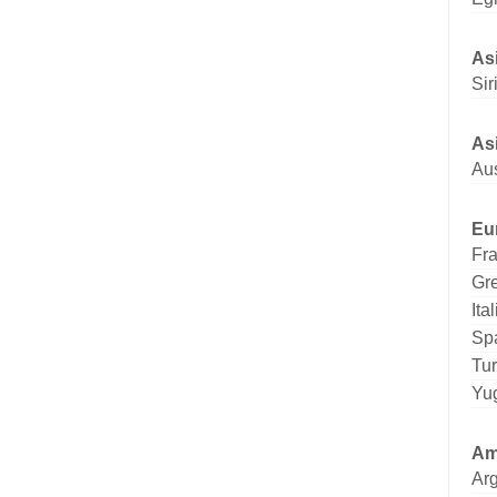
As
Sir
As
Aus
Eu
Fr
Gr
Ital
Sp
Tur
Yu
Am
Arg