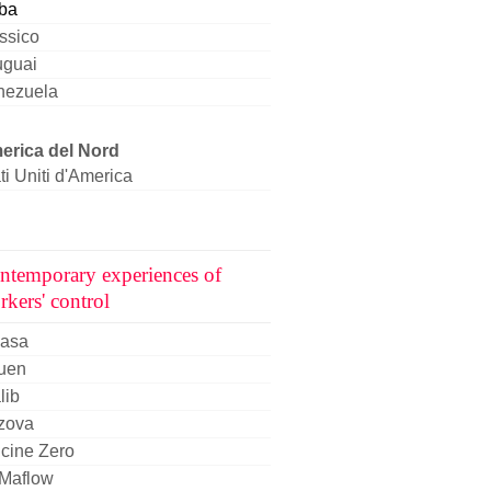
ba
ssico
uguai
nezuela
erica del Nord
ti Uniti d'America
ntemporary experiences of
rkers' control
casa
uen
lib
zova
icine Zero
-Maflow