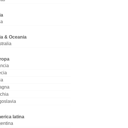
ia
ia
ia & Oceania
tralia
ropa
ancia
ecia
ia
agna
chia
goslavia
erica latina
entina