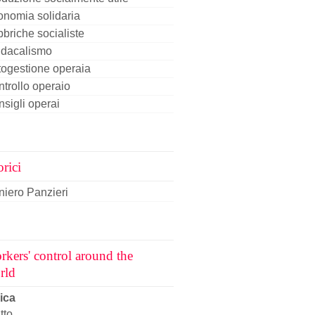
nomia solidaria
briche socialiste
ndacalismo
ogestione operaia
trollo operaio
sigli operai
rici
iero Panzieri
rkers' control around the
rld
ica
tto