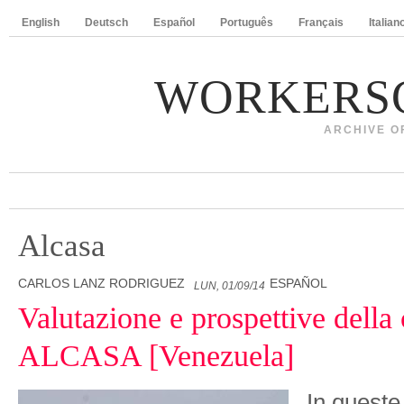
English
Deutsch
Español
Português
Français
Italian
WORKERS
ARCHIVE O
Alcasa
CARLOS LANZ RODRIGUEZ
ESPAÑOL
LUN, 01/09/14
Valutazione e prospettive della
ALCASA [Venezuela]
In queste