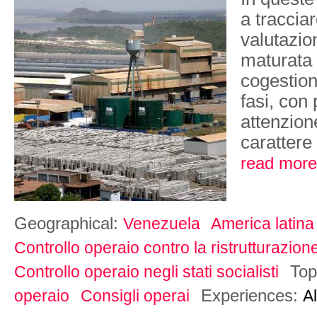
a traccia
valutazio
maturata 
cogestione
fasi, con 
attenzion
carattere 
read more
Geographical:
Venezuela
America latina
Controllo operaio contro la ristrutturazione
Top
Controllo operaio negli stati socialisti
Experiences:
operaio
Consigli operai
A