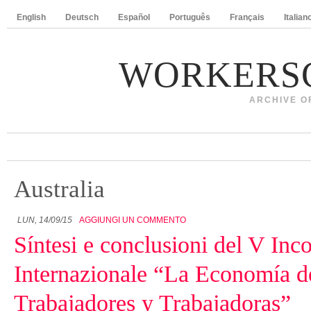
English
Deutsch
Español
Português
Français
Italian
WORKERS
ARCHIVE O
Australia
LUN, 14/09/15
AGGIUNGI UN COMMENTO
Síntesi e conclusioni del V Inc
Internazionale “La Economía d
Trabajadores y Trabajadoras”