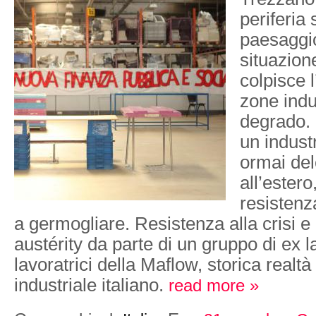
periferia
paesaggio 
situazione
colpisce l
zone indus
degrado. 
un indust
ormai del
all’ester
resistenz
a germogliare. Resistenza alla crisi e a
austérity da parte di un gruppo di ex l
lavoratrici della Maflow, storica realt
industriale italiano.
read more »