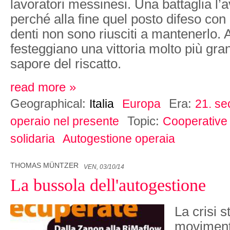
lavoratori messinesi. Una battaglia l’
perché alla fine quel posto difeso con 
denti non sono riusciti a mantenerlo.
festeggiano una vittoria molto più gra
sapore del riscatto.
read more »
Geographical:
Era:
Italia
Europa
21. se
Topic:
operaio nel presente
Cooperative
solidaria
Autogestione operaia
THOMAS MÜNTZER
VEN, 03/10/14
La bussola dell'autogestione
La crisi s
moviment