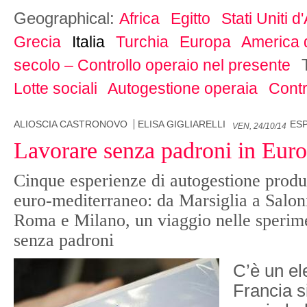
Geographical:
Africa
Egitto
Stati Uniti 
Grecia
Italia
Turchia
Europa
America 
secolo – Controllo operaio nel presente
Lotte sociali
Autogestione operaia
Contr
ALIOSCIA CASTRONOVO
ELISA GIGLIARELLI
ES
VEN, 24/10/14
Lavorare senza padroni in Eur
Cinque esperienze di autogestione produt
euro-mediterraneo: da Marsiglia a Saloni
Roma e Milano, un viaggio nelle sperime
senza padroni
C’è un el
Francia s