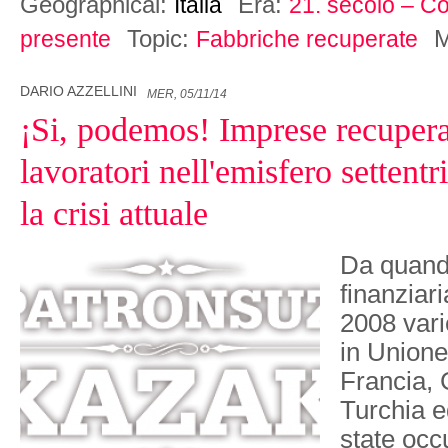
Geographical:
Era:
Italia
21. secolo – Co
Topic:
M
presente
Fabbriche recuperate
DARIO AZZELLINI
MER, 05/11/14
¡Si, podemos! Imprese recupera
lavoratori nell'emisfero settent
la crisi attuale
Da quando 
finanziar
2008 vari
in Unione
Francia, 
Turchia e
state occ