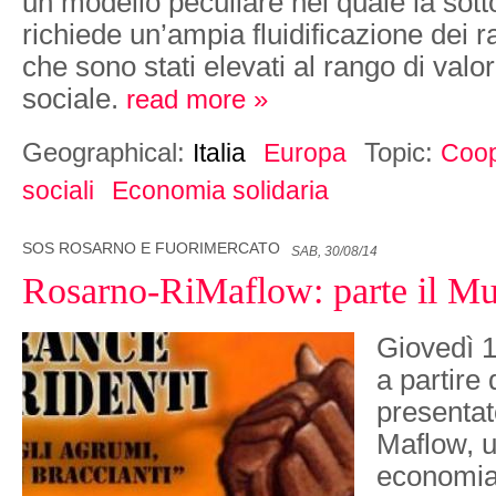
un modello peculiare nel quale la sott
richiede un’ampia fluidificazione dei ra
che sono stati elevati al rango di valor
sociale.
read more »
Geographical:
Topic:
Italia
Europa
Coop
sociali
Economia solidaria
SOS ROSARNO E FUORIMERCATO
SAB, 30/08/14
Rosarno-RiMaflow: parte il Mu
Giovedì 
a partire 
presentat
Maflow, u
economia