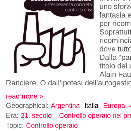
uno sforz
fantasia 
per ricom
Soprattut
ricominci
dove tutt
Dalla “pa
titolo del
Alain Fa
Ranciere. O dall'ipotesi dell'autogesti
read more »
Geographical:
Argentina
Italia
Europa
Era:
21. secolo – Controllo operaio nel p
Topic:
Controllo operaio