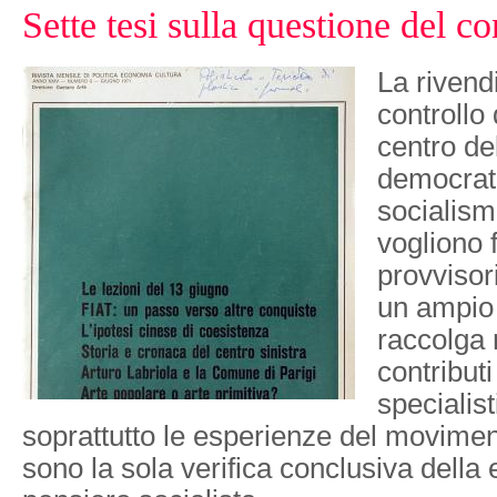
Sette tesi sulla questione del co
La rivend
controllo 
centro del
democrati
socialism
vogliono 
provvisor
un ampio 
raccolga 
contributi 
specialis
soprattutto le esperienze del movimen
sono la sola verifica conclusiva della