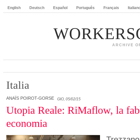
English
Deutsch
Español
Português
Français
Italian
WORKERS
ARCHIVE O
Italia
ANAÏS POIROT-GORSE
GIO, 05/02/15
Utopia Reale: RiMaflow, la fabb
economia
Trezzano 