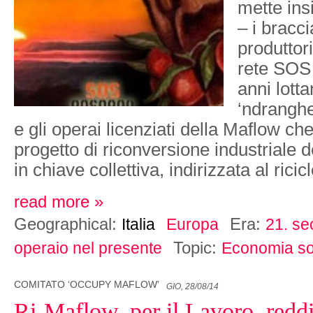
mette ins
– i braccia
produttori
rete SOS
anni lott
‘ndranghe
e gli operai licenziati della Maflow c
progetto di riconversione industriale d
in chiave collettiva, indirizzata al rici
read more »
Geographical:
Era:
Italia
Europa
21. se
Topic:
operaio nel presente
Economia sol
COMITATO ‘OCCUPY MAFLOW’
GIO, 28/08/14
Ri-Maflow, per il Lavoro, reddi