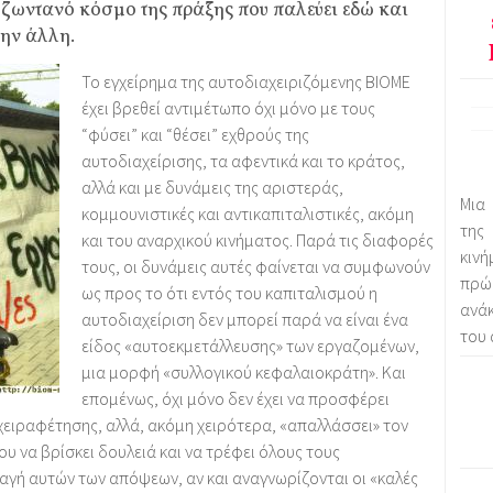
ν ζωντανό κόσμο της πράξης που παλεύει εδώ και
την άλλη.
Το εγχείρημα της αυτοδιαχειριζόμενης ΒΙΟΜΕ
έχει βρεθεί αντιμέτωπο όχι μόνο με τους
“φύσει” και “θέσει” εχθρούς της
αυτοδιαχείρισης, τα αφεντικά και το κράτος,
αλλά και με δυνάμεις της αριστεράς,
Μια
κομμουνιστικές και αντικαπιταλιστικές, ακόμη
της
και του αναρχικού κινήματος. Παρά τις διαφορές
κιν
τους, οι δυνάμεις αυτές φαίνεται να συμφωνούν
πρώ
ως προς το ότι εντός του καπιταλισμού η
ανάκ
αυτοδιαχείριση δεν μπορεί παρά να είναι ένα
του 
είδος «αυτοεκμετάλλευσης» των εργαζομένων,
μια μορφή «συλλογικού κεφαλαιοκράτη». Και
επομένως, όχι μόνο δεν έχει να προσφέρει
χειραφέτησης, αλλά, ακόμη χειρότερα, «απαλλάσσει» τον
 να βρίσκει δουλειά και να τρέφει όλους τους
αγή αυτών των απόψεων, αν και αναγνωρίζονται οι «καλές