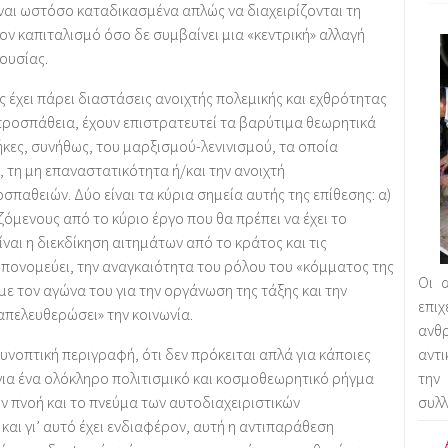
ίναι ωστόσο καταδικασμένα απλώς να διαχειρίζονται τη
τον καπιταλισμό όσο δε συμβαίνει μια «κεντρική» αλλαγή
ουσίας.
 έχει πάρει διαστάσεις ανοιχτής πολεμικής και εχθρότητας
 προσπάθεια, έχουν επιστρατευτεί τα βαρύτιμα θεωρητικά
ήκες, συνήθως, του μαρξισμού-λενινισμού, τα οποία
 τη μη επαναστατικότητα ή/και την ανοιχτή
αθειών. Δύο είναι τα κύρια σημεία αυτής της επίθεσης: α)
ζόμενους από το κύριο έργο που θα πρέπει να έχει το
ναι η διεκδίκηση αιτημάτων από το κράτος και τις
ω υπονομεύει, την αναγκαιότητα του ρόλου του «κόμματος της
Οι α
με τον αγώνα του για την οργάνωση της τάξης και την
επι
απελευθερώσει» την κοινωνία.
αν
συνοπτική περιγραφή, ότι δεν πρόκειται απλά για κάποιες
αντ
για ένα ολόκληρο πολιτισμικό και κοσμοθεωρητικό ρήγμα
την
ην πνοή και το πνεύμα των αυτοδιαχειριστικών
συλλ
και γι’ αυτό έχει ενδιαφέρον, αυτή η αντιπαράθεση