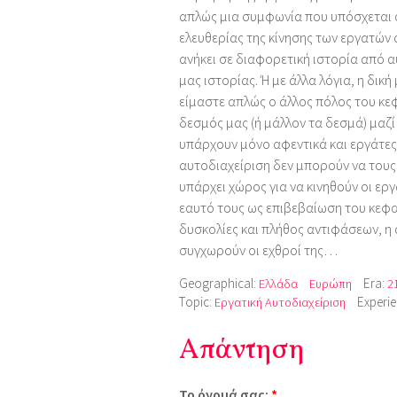
απλώς μια συμφωνία που υπόσχεται 
ελευθερίας της κίνησης των εργατών
ανήκει σε διαφορετική ιστορία από α
μας ιστορίας. Ή με άλλα λόγια, η δι
είμαστε απλώς ο άλλος πόλος του κε
δεσμός μας (ή μάλλον τα δεσμά) μαζί
υπάρχουν μόνο αφεντικά και εργάτες. 
αυτοδιαχείριση δεν μπορούν να τους
υπάρχει χώρος για να κινηθούν οι ερ
εαυτό τους ως επιβεβαίωση του κεφαλ
δυσκολίες και πλήθος αντιφάσεων, η 
συγχωρούν οι εχθροί της…
Geographical:
Era:
Ελλάδα
Ευρώπη
2
Topic:
Experi
Εργατική Αυτοδιαχείριση
Απάντηση
Το όνομά σας:
*