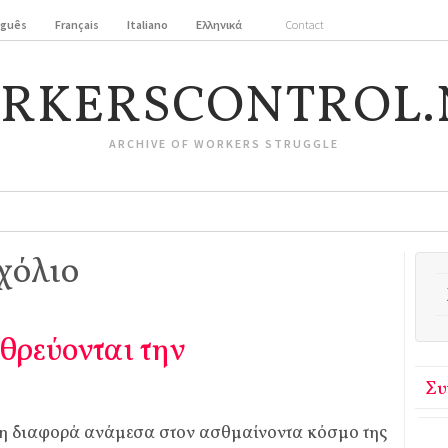
uguês
Français
Italiano
Ελληνικά
Contact
RKERSCONTROL.
ARCHIVE OF WORKERS STRUGGLE
χόλιο
χθρεύονται την
Συ
 τη διαφορά ανάμεσα στον ασθμαίνοντα κόσμο της