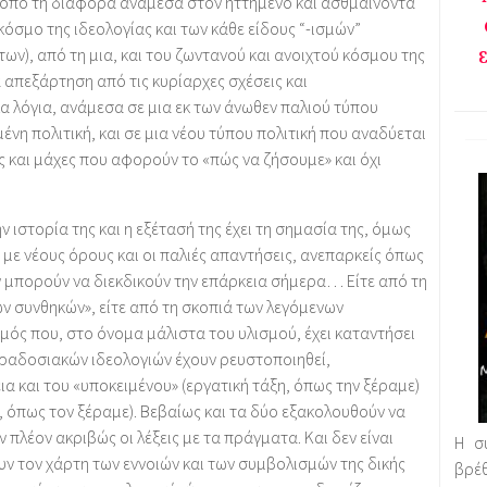
ρόπο τη διαφορά ανάμεσα στον ηττημένο και ασθμαίνοντα
όσμο της ιδεολογίας και των κάθε είδους “-ισμών”
ν), από τη μια, και του ζωντανού και ανοιχτού κόσμου της
 απεξάρτηση από τις κυρίαρχες σχέσεις και
α λόγια, ανάμεσα σε μια εκ των άνωθεν παλιού τύπου
ένη πολιτική, και σε μια νέου τύπου πολιτική που αναδύεται
ς και μάχες που αφορούν το «πώς να ζήσουμε» και όχι
ν ιστορία της και η εξέτασή της έχει τη σημασία της, όμως
με νέους όρους και οι παλιές απαντήσεις, ανεπαρκείς όπως
ν μπορούν να διεκδικούν την επάρκεια σήμερα… Είτε από τη
ν συνθηκών», είτε από τη σκοπιά των λεγόμενων
μός που, στο όνομα μάλιστα του υλισμού, έχει καταντήσει
παραδοσιακών ιδεολογιών έχουν ρευστοποιηθεί,
 και του «υποκειμένου» (εργατική τάξη, όπως την ξέραμε)
ς, όπως τον ξέραμε). Βεβαίως και τα δύο εξακολουθούν να
πλέον ακριβώς οι λέξεις με τα πράγματα. Και δεν είναι
Η σ
υν τον χάρτη των εννοιών και των συμβολισμών της δικής
βρέ