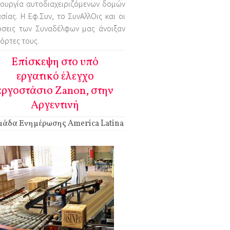
ιουργία αυτοδιαχειριζόμενων δομών
σίας. Η Εφ.Συν, το ΣυνΑλλΟις και οι
όσεις των Συναδέλφων μας άνοιξαν
πόρτες τους.
Επίσκεψη στο υπό
εργατικό έλεγχο
εργοστάσιο Zanon, στην
Αργεντινή
άδα Ενημέρωσης America Latina