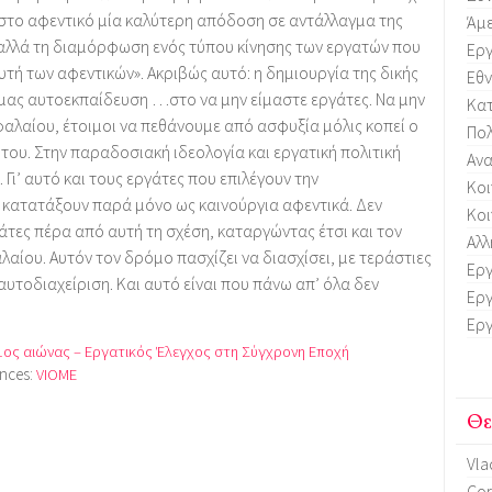
στο αφεντικό μία καλύτερη απόδοση σε αντάλλαγμα της
Άμ
 αλλά τη διαμόρφωση ενός τύπου κίνησης των εργατών που
Εργ
υτή των αφεντικών». Ακριβώς αυτό: η δημιουργία της δικής
Εθν
κή μας αυτοεκπαίδευση …στο να μην είμαστε εργάτες. Να μην
Κα
φαλαίου, έτοιμοι να πεθάνουμε από ασφυξία μόλις κοπεί ο
Πολ
 του. Στην παραδοσιακή ιδεολογία και εργατική πολιτική
Ανα
Γι’ αυτό και τους εργάτες που επιλέγουν την
Κοι
 κατατάξουν παρά μόνο ως καινούργια αφεντικά. Δεν
Κοι
γάτες πέρα από αυτή τη σχέση, καταργώντας έτσι και τον
Αλλ
αίου. Αυτόν τον δρόμο πασχίζει να διασχίσει, με τεράστιες
Εργ
αυτοδιαχείριση. Και αυτό είναι που πάνω απ’ όλα δεν
Εργ
Εργ
1ος αιώνας – Εργατικός Έλεγχος στη Σύγχρονη Εποχή
ences:
VIOME
Θε
Vla
Cor