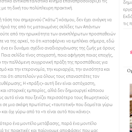
νιστικό αντικαπιταλιστικό κίνημα επαναπροσδιορίζει τις
δημ
ς με τη δική του πολύπλευρη πρακτική.
εργα
Εκδ
ή τάση του σημερινού (“κάτω”) κόσμου, δεν έχει ανάγκη να
τις 
τήριά της από τις ματαιωμένες σελίδες των Απάντων
 ούτε από την ηρωικότητα των ανεκπλήρωτων προσπαθειών
ε να της αρκεί, το ότι καταφέρνει να εμπλέκει σήμερα, εδώ
ε ένα εν δυνάμει σχέδιο αναδιοργάνωσης της ζωής με όρους
. Ποια σελίδα τίνος στοχαστή, ποια αφήγηση ποιας εποχής,
ό την παλλόμενη συγχρονική πράξη της προσπάθειας για
ό και την ετερονομία, την κυριαρχία, την ανισότητα και
Ομ
ται ότι αποτελούν για όλους τους επαναστάτες τον
ευθέρωσης; Η «πράξις» αυτή δεν είναι αστόχαστη,
και ιστορικές εμπειρίες, αλλά δεν δημιουργεί κάποιου
σως αυτό είναι που ξενίζει περισσότερο τους θεωρητικούς
αι σε μια σκέψη πρωτίστως «ταυτοτική» που δομείται γύρω
αι όχι γύρω από το «τι είναι αυτό που κάνεις».
σότερο ένα μοντέλο μετάβασης, παρά ένα μοντέλο
κά τις πρακτικές και παίρνουμε αποφάσεις που μας