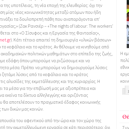
α της υποτέλειας, τη νέα εποχή της ελευθερίας: όχι την
υση μίας νέας κοινωνικότητας μεταξύ ατόμων που ήδη
οτινάξει τα δουλοπρεπή πάθη που αναπαράγονται επ’
ασίας;» (Ζακ Ρανσιέρ – «The nights of labour: The workers’
ίθεται στο «Ο Σίσυφος και η Εργασία της Φαντασίας»,
net.gr
). Κάτι τέτοιο απαιτεί τη δημιουργία «υλικών βάσεων»
 το κεφάλαιο και το κράτος. Αν θέλουμε να κινηθούμε από
Η εμ
ν ακαδημαϊκών-πολιτικών μαθημάτων στο επίπεδο της ζωής,
πολύ
υμε εδάφη όπου μπορούμε να ριζώσουμε και να
εθνι
τητα μέσα. Πρέπει να μπορούμε να δημιουργούμε λύσεις
εργ
να ζητάμε λύσεις από το κεφάλαιο και το κράτος
κοιν
ις αλυσίδες της εκμετάλλευσης και της κυριαρχίας. Η
ι τα μέσα για την επιβίωσή μας με αξιοπρέπεια και
 εκείνα τα δίκτυα αλληλεγγύης και οριζόντιας
 θα αποτελέσουν το πραγματικό έδαφος κοινωνικής
ς των δικών μας κοινών.
Θέ
η απουσία του αφεντικού από την ώρα και τον χώρο της
τή την εκμεταλλευόμενη εργασία σε κάτι περισσότερο: όχι
Συν