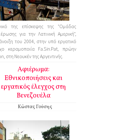
νικό της επίσκεψης της "Ομάδας
έρωσης για την Λατινική Αμερική",
άνοιξη του 2004, στην υπό εργατικό
γχο κεραμοποιία Fa.Sin.Pat, πρώην
n, στη Νεουκέν της Αργεντινής.
Αφιέρωμα:
Εθνικοποιήσεις και
εργατικός έλεγχος στη
Βενεζουέλα
Κώστας Γούσης