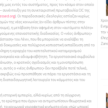
ής μας εντός του συστήματος, προς τον κόσμο στον οποίο
– συνέντευξη για τη συνεταιριστική πρωτοβουλία CIC της
essed.org
). Οι παραδοσιακές ιδεολογίες εστίαζαν κυρίως
Χρο
μών της νέας κοινωνίας (εν είδει άρθρων πίστης στην
Ενημ
σουμε), η μετάβαση ήταν αφημένη στον «αυτόματο πιλότο»
την 
ηγούμενης επαναστατικής διαδικασίας. Ο «νέος άνθρωπος»
έλε
νάσταση» του Λένιν, που θα μπορούσε να αναλάβει τη
Zano
ό δοκιμασίες και πολύχρονη κοπιαστική εκπαίδευση από το
όκληρη η ιεραρχία του καπιταλιστικού καταμερισμού
ν αναγκαία και αδιαμφισβήτητη. Τα εργοστασιακά συμβούλια
γάνωση», ο κρατικός σχεδιασμός και η μονοπρόσωπη
ν, αυτός ο «νέος άνθρωπος» δεν προέβαλε ποτέ τελικά,
ί ακριβώς ενώ προσπάθησε να πάρει τα εργοστάσια και τη
τη διαπαιδαγωγητική λειτουργία του κόμματος και του
ή ιστορική εμπειρία, αλλά κυρίως από τη σύγχρονη
, το ερώτημα που έχουν να αντιμετωπίσουν θεωρητικά και
ή, τα κοινωνικά χειραφετικά κινήματα είναι «πώς μπορεί