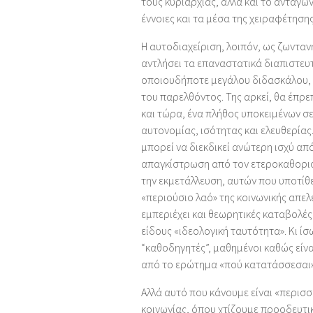
τους κυριαρχίας, αλλά και το ανταγω
έννοιες και τα μέσα της χειραφέτηση
Η αυτοδιαχείριση, λοιπόν, ως ζωνταν
αντλήσει τα επαναστατικά διαπιστευ
οποιουδήποτε μεγάλου διδασκάλου,
του παρελθόντος. Της αρκεί, θα έπρεπ
και τώρα, ένα πλήθος υποκειμένων σ
αυτονομίας, ισότητας και ελευθερίας
μπορεί να διεκδικεί ανώτερη ισχύ απ
απαγκίστρωση από τον ετεροκαθορισμ
την εκμετάλλευση, αυτών που υποτίθε
«περιούσιο λαό» της κοινωνικής απελ
εμπεριέχει και θεωρητικές καταβολές 
είδους «ιδεολογική ταυτότητα». Κι ί
“καθοδηγητές”, μαθημένοι καθώς είν
από το ερώτημα «πού κατατάσσεσαι» κ
Αλλά αυτό που κάνουμε είναι «περισ
κοινωνίας, όπου χτίζουμε προοδευτι