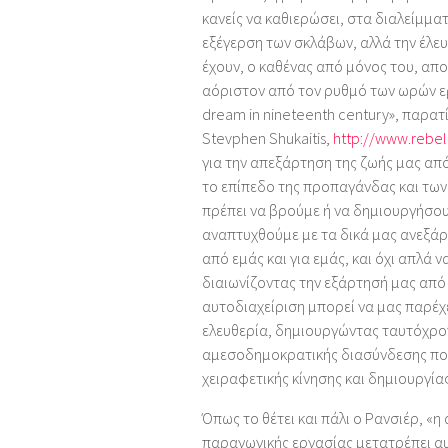
κανείς να καθιερώσει, στα διαλείμματ
εξέγερση των σκλάβων, αλλά την έλε
έχουν, ο καθένας από μόνος του, απ
αόριστον από τον ρυθμό των ωρών εργ
dream in nineteenth century», παρατ
Stevphen Shukaitis,
http://www.rebel
για την απεξάρτηση της ζωής μας από
το επίπεδο της προπαγάνδας και τω
πρέπει να βρούμε ή να δημιουργήσο
αναπτυχθούμε με τα δικά μας ανεξάρ
από εμάς και για εμάς, και όχι απλά 
διαιωνίζοντας την εξάρτησή μας από τ
αυτοδιαχείριση μπορεί να μας παρέχε
ελευθερία, δημιουργώντας ταυτόχρονα
αμεσοδημοκρατικής διασύνδεσης που
χειραφετικής κίνησης και δημιουργία
Όπως το θέτει και πάλι ο Ρανσιέρ, «
παραγωγικής εργασίας μετατρέπει αυ