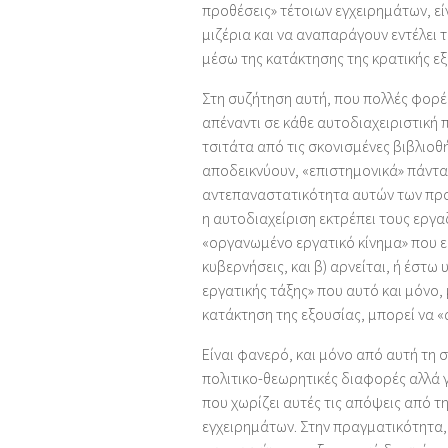
προθέσεις» τέτοιων εγχειρημάτων, ε
μιζέρια και να αναπαράγουν εντέλει 
μέσω της κατάκτησης της κρατικής εξ
Στη συζήτηση αυτή, που πολλές φορές
απέναντι σε κάθε αυτοδιαχειριστική
τσιτάτα από τις σκονισμένες βιβλιοθ
αποδεικνύουν, «επιστημονικά» πάντα,
αντεπαναστατικότητα αυτών των προσπ
η αυτοδιαχείριση εκτρέπει τους εργα
«οργανωμένο εργατικό κίνημα» που εί
κυβερνήσεις, και β) αρνείται, ή έστ
εργατικής τάξης» που αυτό και μόνο, 
κατάκτηση της εξουσίας, μπορεί να «
Είναι φανερό, και μόνο από αυτή τη 
πολιτικο-θεωρητικές διαφορές αλλά 
που χωρίζει αυτές τις απόψεις από τ
εγχειρημάτων. Στην πραγματικότητα, 