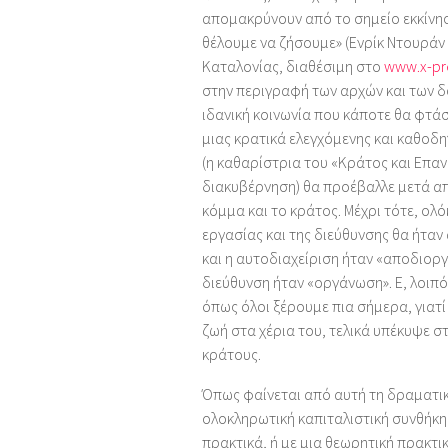
απομακρύνουν από το σημείο εκκίνησ
θέλουμε να ζήσουμε» (Ενρίκ Ντουράν 
Καταλονίας, διαθέσιμη στο
www.x-pr
στην περιγραφή των αρχών και των δο
ιδανική κοινωνία που κάποτε θα φτά
μιας κρατικά ελεγχόμενης και καθοδ
(η καθαρίστρια του «Κράτος και Επα
διακυβέρνηση) θα προέβαλλε μετά απ
κόμμα και το κράτος. Μέχρι τότε, ολ
εργασίας και της διεύθυνσης θα ήτα
και η αυτοδιαχείριση ήταν «αποδιορ
διεύθυνση ήταν «οργάνωση». Ε, λοιπό
όπως όλοι ξέρουμε πια σήμερα, γιατ
ζωή στα χέρια του, τελικά υπέκυψε σ
κράτους.
Όπως φαίνεται από αυτή τη δραματικ
ολοκληρωτική καπιταλιστική συνθήκη
πρακτικά, ή με μια θεωρητική πρακτικ