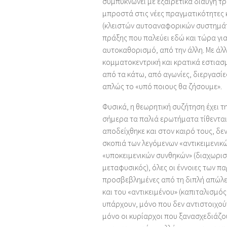
συμπυκνώνει με εξαιρετικά διαυγή τ
μπροστά στις νέες πραγματικότητες κ
(κλειστών αυτοαναφορικών συστημάτω
πράξης που παλεύει εδώ και τώρα για
αυτοκαθορισμό, από την άλλη. Με άλλ
κομματοκεντρική και κρατικά εστιασμ
από τα κάτω, από αγωνίες, διεργασίε
απλώς το «υπό ποιους θα ζήσουμε».
Φυσικά, η θεωρητική συζήτηση έχει τη
σήμερα τα παλιά ερωτήματα τίθενται 
αποδείχθηκε και στον καιρό τους, δε
σκοπιά των λεγόμενων «αντικειμενικώ
«υποκειμενικών συνθηκών» (διαχωρισ
μεταφυσικός), όλες οι έννοιες των 
προσβεβλημένες από τη διπλή απώλεια
και του «αντικειμένου» (καπιταλισμό
υπάρχουν, μόνο που δεν αντιστοιχούν 
μόνο οι κυρίαρχοι που ξανασχεδιάζο