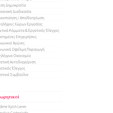
εση Δημοκρατία
ασιακή Διαδικασία
ικοποίηση / Απαλλοτρίωση
ταλήψεις Χώρων Εργασίας
ιτικά Κόμματα & Εργατικός Έλεγχος
κτημένες Επιχειρήσεις
νωνικοί Αγώνες
νωνικά Ωφέλιμη Παραγωγή
ηλέγγυα Οικονομία
ατική Αυτοδιαχείριση
ατικός Έλεγχος
ατικά Συμβούλια
ωρητικοί
dimir Ilyich Lenin
nelius Castoriadis