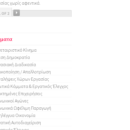
σίας χωρίς αφεντικά.
1 OF 2
ματα
εταιριστικό Κίνημα
εση Δημοκρατία
ασιακή Διαδικασία
ικοποίηση / Απαλλοτρίωση
ταλήψεις Χώρων Εργασίας
ιτικά Κόμματα & Εργατικός Έλεγχος
κτημένες Επιχειρήσεις
νωνικοί Αγώνες
νωνικά Ωφέλιμη Παραγωγή
ηλέγγυα Οικονομία
ατική Αυτοδιαχείριση
ατικός Έλεγχος