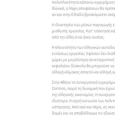
πολυπλοκότητα κάποιου εγχειρήματος
Ιδανικά, η λήψη αποφάσεων θα πρέπει 
αν και στην Ελλάδα βρισκόμαστε ακό
Η ιδιοκτησία των μέσων παραγωγής εί
μισθωτής εργασίας. Κατ’ επέκταση κ
από την άλλη είναι άνευ ουσίας.
Η πλειονότητα των ελληνικών αυτοδια
εντάσεως εργασίας. Εφόσον δεν δια
χώρες με μεγαλύτερη συνεταιριστική
κεφαλαίου δύσκολα θα μπορούσε να κ
αλλαγή κλίμακας απαιτεί και αλλαγή 
Στην Αθήνα τα συνεργατικά εγχειρήμ
Ωστόσο, παρά τη δυναμική που έχουν
της ελληνικής οικονομίας. Η συνεργα
ιδιαίτερα. Η ισχνή κοινωνία των πολ
υστέρησης. Από εκεί και πέρα, ας σκ
δομές και να αποβάλλουμε τις εξουσι