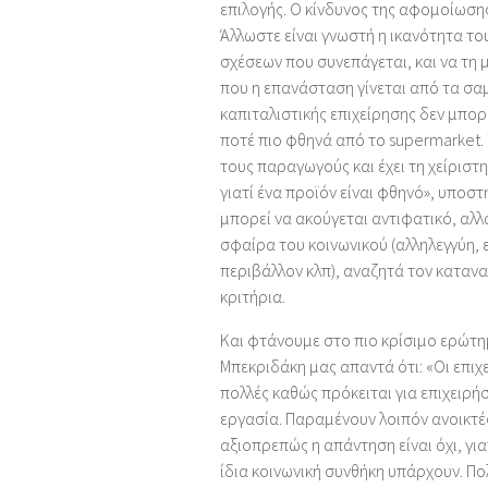
επιλογής. Ο κίνδυνος της αφομοίωσης
Άλλωστε είναι γνωστή η ικανότητα τ
σχέσεων που συνεπάγεται, και να τη 
που η επανάσταση γίνεται από τα σα
καπιταλιστικής επιχείρησης δεν μπορ
ποτέ πιο φθηνά από το supermarket. Τ
τους παραγωγούς και έχει τη χείριστη
γιατί ένα προϊόν είναι φθηνό», υποστ
μπορεί να ακούγεται αντιφατικό, αλλ
σφαίρα του κοινωνικού (αλληλεγγύη, 
περιβάλλον κλπ), αναζητά τον καταν
κριτήρια.
Και φτάνουμε στο πιο κρίσιμο ερώτημ
Μπεκριδάκη μας απαντά ότι: «Οι επιχε
πολλές καθώς πρόκειται για επιχειρή
εργασία. Παραμένουν λοιπόν ανοικτές
αξιοπρεπώς η απάντηση είναι όχι, για
ίδια κοινωνική συνθήκη υπάρχουν. Πολ