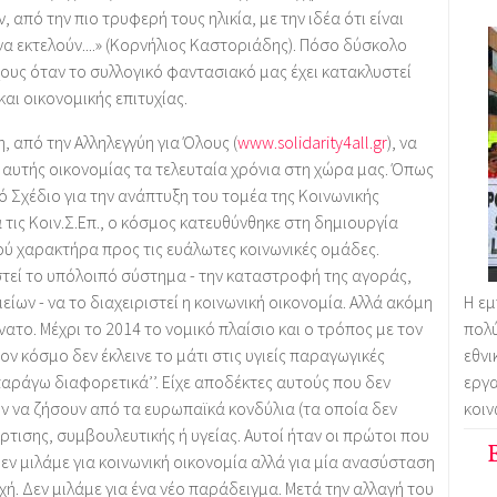
από την πιο τρυφερή τους ηλικία, με την ιδέα ότι είναι
 να εκτελούν....» (Κορνήλιος Καστοριάδης). Πόσο δύσκολο
χους όταν το συλλογικό φαντασιακό μας έχει κατακλυστεί
και οικονομικής επιτυχίας.
 από την Αλληλεγγύη για Όλους (
www.solidarity4all.gr
), να
ς» αυτής οικονομίας τα τελευταία χρόνια στη χώρα μας. Όπως
κό Σχέδιο για την ανάπτυξη του τομέα της Κοινωνικής
 τις Κοιν.Σ.Επ., ο κόσμος κατευθύνθηκε στη δημιουργία
ύ χαρακτήρα προς τις ευάλωτες κοινωνικές ομάδες.
στεί το υπόλοιπό σύστημα - την καταστροφή της αγοράς,
Η εμ
είων - να το διαχειριστεί η κοινωνική οικονομία. Αλλά ακόμη
πολύ
δύνατο. Μέχρι το 2014 το νομικό πλαίσιο και ο τρόπος με τον
εθνι
ον κόσμο δεν έκλεινε το μάτι στις υγιείς παραγωγικές
εργ
παράγω διαφορετικά’’. Είχε αποδέκτες αυτούς που δεν
κοιν
ν να ζήσουν από τα ευρωπαϊκά κονδύλια (τα οποία δεν
ρτισης, συμβουλευτικής ή υγείας. Αυτοί ήταν οι πρώτοι που
δεν μιλάμε για κοινωνική οικονομία αλλά για μία ανασύσταση
ή. Δεν μιλάμε για ένα νέο παράδειγμα. Μετά την αλλαγή του