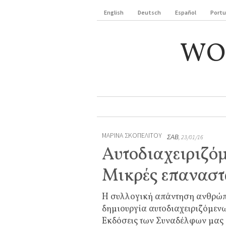
English
Deutsch
Español
Port
WO
ΜΑΡΊΝΑ ΣΚΟΠΕΛΊΤΟΥ
ΣΆΒ, 23/01/16
Αυτοδιαχειριζόμ
Μικρές επαναστ
Η συλλογική απάντηση ανθρώπω
δημιουργία αυτοδιαχειριζόμενω
Εκδόσεις των Συναδέλφων μας ά