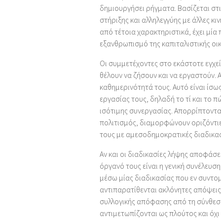
δημιουργήσει ρήγματα. Βασίζεται στι
στήριξης και αλληλεγγύης με άλλες κι
από τέτοια χαρακτηριστικά, έχει μί
εξανθρωπισμό της καπιταλιστικής οι
Οι συμμετέχοντες στο εκάστοτε εγχεί
θέλουν να ζήσουν και να εργαστούν. 
καθημερινότητά τους. Αυτό είναι ίσως
εργασίας τους, δηλαδή το τί και το 
ισότιμης συνεργασίας. Απορρίπτοντα
πολιτισμός, διαμορφώνουν οριζόντιε
τους με αμεσοδημοκρατικές διαδικασ
Αν και οι διαδικασίες λήψης αποφάσ
όργανό τους είναι η γενική συνέλευ
μέσω μίας διαδικασίας που εν συντομ
αντιπαρατίθενται ακλόνητες απόψεις
συλλογικής απόφασης από τη σύνθ
αντιμετωπίζονται ως πλούτος και όχι