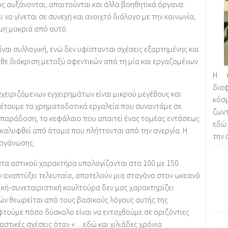
 αυξάνονται, απαιτούνται και άλλα βοηθητικά όργανα.
να γίνεται σε συνεχή και ανοιχτό διάλογο με την κοινωνία,
μη μακριά από αυτό.
ναι συλλογική, ενώ δεν υφίστανται σχέσεις εξαρτημένης και
άθε διάκριση μεταξύ αφεντικών από τη μία και εργαζομένων
Η π
δια
χειριζόμενων εγχειρημάτων είναι μικρού μεγέθους και
κόσμ
θέτουμε τα χρηματοδοτικά εργαλεία που συναντάμε σε
ζων
 παράδοση, το κεφάλαιο που απαιτεί ένας τομέας εντάσεως
εδώ
αλυφθεί από άτομα που πλήττονται από την ανεργία. Η
την 
οργάνωσης.
ατα αστικού χαρακτήρα υπολογίζονται στα 100 με 150.
 αναπτύξει τελευταία, αποτελούν μια σταγόνα στον ωκεανό
τική-συνεταιριστική κουλτούρα δεν μας χαρακτηρίζει
ιτών θεωρείται από τους βασικούς λόγους αυτής της
εφτούμε πόσο δύσκολο είναι να ενταχθούμε σε οριζόντιες
αστικές σχέσεις όταν «…εδώ και χιλιάδες χρόνια