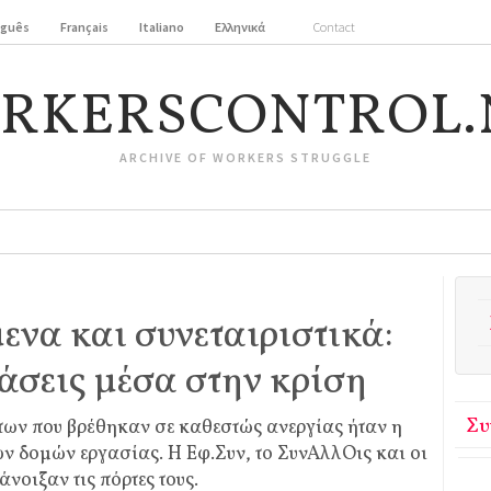
uguês
Français
Italiano
Ελληνικά
Contact
RKERSCONTROL.
ARCHIVE OF WORKERS STRUGGLE
ενα και συνεταιριστικά:
άσεις μέσα στην κρίση
Συ
ν που βρέθηκαν σε καθεστώς ανεργίας ήταν η
ν δομών εργασίας. Η Εφ.Συν, το ΣυνΑλλΟις και οι
νοιξαν τις πόρτες τους.