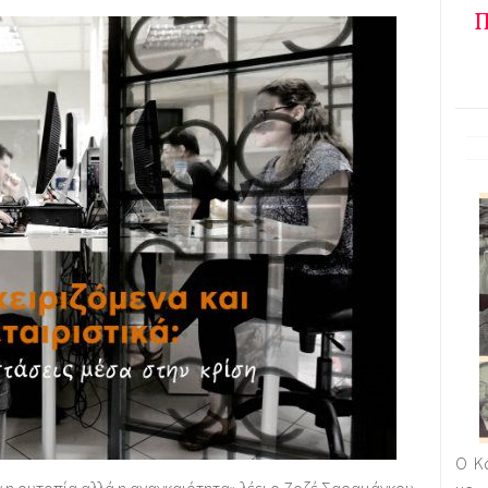
Π
Ο Κα