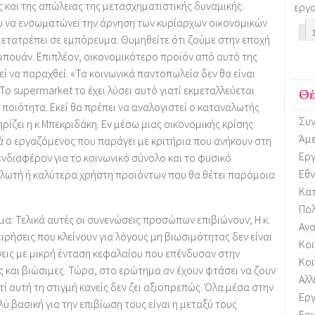
 και της απώλειας της μετασχηματιστικής δυναμικής.
εργα
ου να ενσωματώνει την άρνηση των κυρίαρχων οικονομικών
μετατρέπει σε εμπόρευμα. Θυμηθείτε ότι ζούμε στην εποχή
μπουάν. Επιπλέον, οικονομικότερο προϊόν από αυτό της
εί να παραχθεί. «Τα κοινωνικά παντοπωλεία δεν θα είναι
ο supermarket το έχει λύσει αυτό γιατί εκμεταλλεύεται
Θέ
 ποιότητα. Εκεί θα πρέπει να αναλογιστεί ο καταναλωτής
Συν
ηρίζει η κ Μπεκριδάκη. Εν μέσω μιας οικονομικής κρίσης
Άμ
ά ο εργαζόμενος που παράγει με κριτήρια που ανήκουν στη
Εργ
ενδιαφέρον για το κοινωνικό σύνολο και το φυσικό
Εθν
αλωτή ή καλύτερα χρήστη προϊόντων που θα θέτει παρόμοια
Κα
Πολ
α: Τελικά αυτές οι συνενώσεις προσώπων επιβιώνουν; Η κ.
Ανα
ιρήσεις που κλείνουν για λόγους μη βιωσιμότητας δεν είναι
Κοι
σεις με μικρή ένταση κεφαλαίου που επένδυσαν στην
Κοι
 και βιώσιμες. Τώρα, στο ερώτημα αν έχουν φτάσει να ζουν
Αλλ
τί αυτή τη στιγμή κανείς δεν ζει αξιοπρεπώς. Όλα μέσα στην
Εργ
ύ βασική για την επιβίωση τους είναι η μεταξύ τους
Εργ