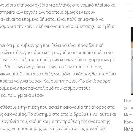
νουάριο υπήρξαν σχέδια για αλλαγές στο νομικό πλαίσιο και
τηρικτικών εργαλείων, τα οποία όμως δεν έχουν
αν είναι τα επόμενα βήματα, είναι πολύ σημαντικό να
σμό για την κοινωνική οικονομία να συμμετάσχει και η ίδια
ει ότι μια κυβέρνηση που θέλει να είναι προοδευτική
Τα κλειστά εργοστάσια και η αργούσα περιουσία πρέπει να
ργων. Χρειάζεται στήριξη των κοινωνικών επιχειρήσεων με
 βάσει των αναγκών και των τομέων στους οποίους
οικονομία. Σε αυτά τα αδιέξοδα μόνο ο κόσμος θα μπορέσει
 πρέπει να γίνει τώρα». Και συμπληρώνει «Το ελπιδοφόρο
έπουμε έναν προσανατολισμό του κόσμου στους
 και τα ψηφιακά μέσα».
Πέν
οσθέσουμε την πίεση που ασκεί η οικονομία της αγοράς στα
χώρ
ας οικονομίας. Το σύστημα στο οποίο δρούμε είναι αυτό και
Μασ
 εργαλεία του, ακόμη και με την πρόθεση της ανατροπής
Κων
σχυσης, νομιμοποίησης και εμφάνισής του ως μοναδικής
Μιλ