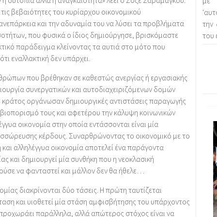
 η ουτοπία αλλά η αναγκαιότητα» λέει ο Ζοζέ Σαραμάγκου.
με 
 τις βεβαιότητες του κυρίαρχου οικονομικού
'αυτ
 ανεπάρκεια και την αδυναμία του να λύσει τα προβλήματα
την
ισοτήτων, που φυσικά ο ίδιος δημιούργησε, βρισκόμαστε
του 
κτικό παράδειγμα κλείνοντας τα αυτιά στο μότο που
ότι εναλλακτική δεν υπάρχει.
νθρώπων που βρέθηκαν σε καθεστώς ανεργίας ή εργασιακής
μιουργία συνεργατικών και αυτοδιαχειριζόμενων δομών
το κράτος οργάνωσαν δημιουργικές αντιστάσεις παραγωγής
 βιοπορισμό τους και αφετέρου την κάλυψη κοινωνικών
έγγυα οικονομία στην οποία εντάσσονται είναι μία
συσσώρευσης κέρδους. Συναρθρώνοντας το οικονομικό με το
κή και αλληλέγγυα οικονομία αποτελεί ένα παράγοντα
ας και δημιουργεί μία συνθήκη που η νεοκλασική
ούσε να φανταστεί και μάλλον δεν θα ήθελε…
ομίας διακρίνονται δύο τάσεις. Η πρώτη ταυτίζεται
ταση και υιοθετεί μία στάση αμφισβήτησης του υπάρχοντος
προχωράει παράλληλα, αλλά απώτερος στόχος είναι να