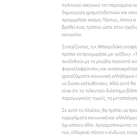
πολιτικού σκηνικού τον περασμένο Ια
δημιουργία χρηματοδοτικών και υποσ
προχωρήσει ακόμη. Πάντως, όποια κι 
βρεθεί ένας τρόπος ώστε στον σχεδια
κοινωνία».
Συνεχίζοντας, η κ. Μπεκριδάκη αναφέρ
πρέπει να προχωρήσει με «ρήξεις». «
συνδεθούν με το μεγάλο ποσοστό ανέ
φοροελαφρύνσεις και ανασυγκρότηση
χρειαζόμαστε κοινωνική αλληλέγγυα 
να δώσει κατευθύνσεις. Αλλά αυτό θα
είναι ότι το τελευταίο διάστημα βλ
παραγωγικούς τομείς, τη μεταποίηση
Σε αυτό το πλαίσιο, θα πρέπει να πρ
εγχειρήματα κοινωνική και αλληλέγγυ
όχι κάποιο άλλο. Χρησιμοποιώντας τα
του, ελλοχεύει πάντα ο κίνδυνος ενί