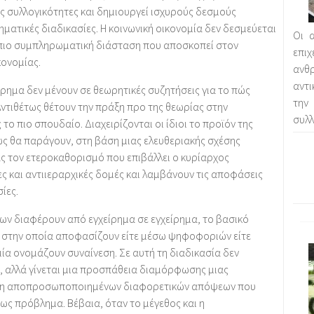
ς συλλογικότητες και δημιουργεί ισχυρούς δεσμούς
νηματικές διαδικασίες. Η κοινωνική οικονομία δεν δεσμεύεται
Οι α
α πιο συμπληρωματική διάσταση που αποσκοπεί στον
επι
κονομίας.
αν
αντ
ρημα δεν μένουν σε θεωρητικές συζητήσεις για το πώς
την
Αντιθέτως θέτουν την πράξη προ της θεωρίας στην
συλλ
 το πιο σπουδαίο. Διαχειρίζονται οι ίδιοι το προϊόν της
πώς θα παράγουν, στη βάση μιας ελευθεριακής σχέσης
ς τον ετεροκαθορισμό που επιβάλλει ο κυρίαρχος
ς και αντιιεραρχικές δομές και λαμβάνουν τις αποφάσεις
ίες.
εων διαφέρουν από εγχείρημα σε εγχείρημα, το βασικό
ση στην οποία αποφασίζουν είτε μέσω ψηφοφοριών είτε
ία ονομάζουν συναίνεση. Σε αυτή τη διαδικασία δεν
, αλλά γίνεται μια προσπάθεια διαμόρφωσης μιας
εση αποπροσωποποιημένων διαφορετικών απόψεων που
 ως πρόβλημα. Βέβαια, όταν το μέγεθος και η