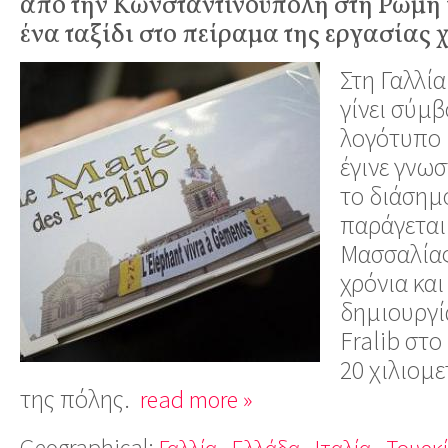
από την Κωνσταντινούπολη στη Ρώμη 
ένα ταξίδι στο πείραμα της εργασίας 
Στη Γαλλία
γίνει σύμ
λογότυπο 
έγινε γνωσ
το διάσημ
παράγεται
Μασσαλίας
χρόνια και
δημιουργί
Fralib στ
20 χιλιομε
της πόλης.
read more »
Geographical:
Γαλλία
Ελλάδα
Ιταλία
Τουρκ