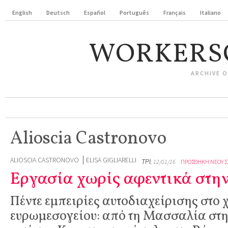
English
Deutsch
Español
Português
Français
Italiano
WORKERS
ARCHIVE 
Alioscia Castronovo
ALIOSCIA CASTRONOVO
ELISA GIGLIARELLI
ΤΡΊ, 12/01/16
ΠΡΟΣΘΉΚΗ ΝΈΟΥ Σ
Εργασία χωρίς αφεντικά στη
Πέντε εμπειρίες αυτοδιαχείρισης στο 
ευρωμεσογείου: από τη Μασσαλία στ