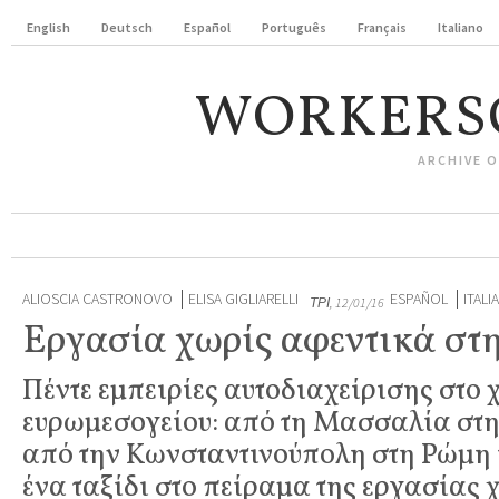
English
Deutsch
Español
Português
Français
Italiano
WORKERS
ARCHIVE 
ALIOSCIA CASTRONOVO
ELISA GIGLIARELLI
ESPAÑOL
ITALI
ΤΡΊ, 12/01/16
Εργασία χωρίς αφεντικά στ
Πέντε εμπειρίες αυτοδιαχείρισης στο 
ευρωμεσογείου: από τη Μασσαλία στ
από την Κωνσταντινούπολη στη Ρώμη 
ένα ταξίδι στο πείραμα της εργασίας 