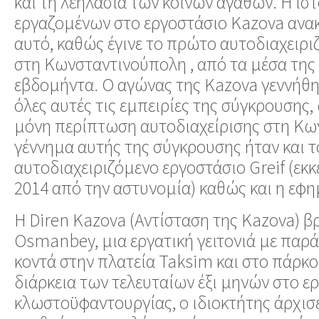
και τη λεηλασία των κοινών αγαθών. Η ισ
εργαζομένων στο εργοστάσιο Kazova ανακ
αυτό, καθώς έγινε το πρώτο αυτοδιαχειρι
στη Κωνσταντινούπολη , από τα μέσα της 
εβδομήντα. Ο αγώνας της Kazova γεννήθη
όλες αυτές τις εμπειρίες της σύγκρουσης,
μόνη περίπτωση αυτοδιαχείρισης στη Κω
γέννημα αυτής της σύγκρουσης ήταν και τ
αυτοδιαχειριζόμενο εργοστάσιο Greif (εκ
2014 από την αστυνομία) καθώς και η εφη
Η Diren Kazova (Αντίσταση της Kazova) β
Osmanbey, μια εργατική γειτονιά με παρ
κοντά στην πλατεία Taksim και στο πάρκο
διάρκεια των τελευταίων έξι μηνών στο ε
κλωστοϋφαντουργίας, ο ιδιοκτήτης άρχισε