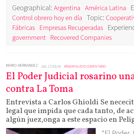
Geographical:
E
Argentina
América Latina
Topic:
Control obrero hoy en día
Cooperati
Experien
Fábricas
Empresas Recuperadas
government
Recovered Companies
MARIO HERNANDEZ
JUE, 17/03/16
AÑADIR NUEVO COMENTARIO
El Poder Judicial rosarino un
contra La Toma
Entrevista a Carlos Ghioldi Se nececi
legal que impida que cada tanto, de 
algún juez,onga a este espacio en Peli
"El Poder 