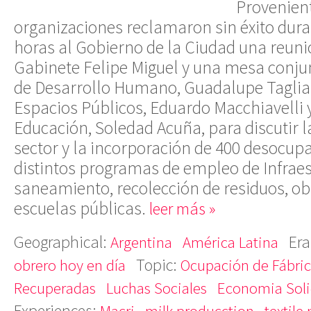
Provenient
organizaciones
reclamaron sin éxito dur
horas al Gobierno de la Ciudad una reunió
Gabinete Felipe Miguel y una mesa conjun
de Desarrollo Humano, Guadalupe Tagliafe
Espacios Públicos, Eduardo Macchiavelli y
Educación, Soledad Acuña, para discutir la
sector y la incorporación de 400 desocup
distintos programas de empleo de Infraes
saneamiento, recolección de residuos, obr
escuelas públicas.
leer más »
Geographical:
Era
Argentina
América Latina
Topic:
obrero hoy en día
Ocupación de Fábri
Recuperadas
Luchas Sociales
Economia Soli
Experiences:
Macri
milk producction
textile