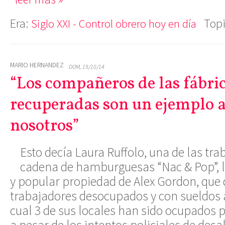
Era:
Top
Siglo XXI - Control obrero hoy en día
MARIO HERNANDEZ
DOM, 19/10/14
“Los compañeros de las fábri
recuperadas son un ejemplo a
nosotros”
E
sto decía Laura Ruffolo, una de las tra
cadena de hamburguesas “Nac & Pop”, 
y popular propiedad de Alex Gordon, que 
trabajadores desocupados y con sueldos a
cual 3 de sus locales han sido ocupados p
a pesar de los intentos policiales de desal