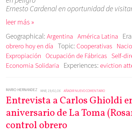
en peligro”
Ernesto Cardenal en oportunidad de visit
leer más »
Geographical:
Era
Argentina
América Latina
Topic:
obrero hoy en día
Cooperativas
Nacio
Expropiación
Ocupación de Fábricas
Self-di
Experiences:
Economia Solidaria
eviction at
MARIO HERNANDEZ
MAR, 19/01/16
AÑADIR NUEVO COMENTARIO
Entrevista a Carlos Ghioldi en
aniversario de La Toma (Rosar
control obrero