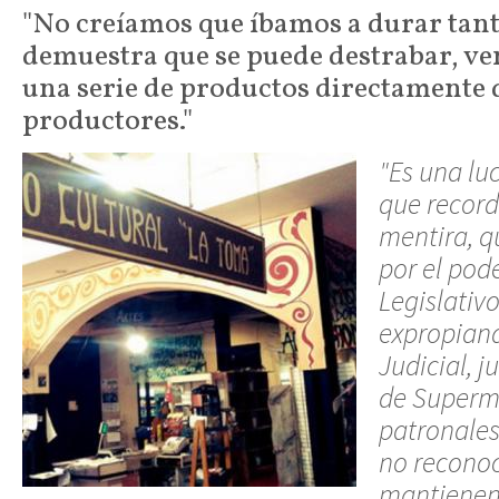
"No creíamos que íbamos a durar tant
demuestra que se puede destrabar, v
una serie de productos directamente 
productores."
"
Es una lu
que recor
mentira, 
por el pode
Legislativ
expropiand
Judicial, 
de Superm
patronales
no reconoc
mantienen