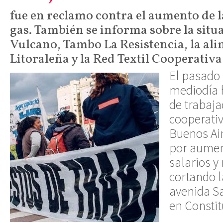
fue en reclamo contra el aumento de la
gas. También se informa sobre la situ
Vulcano, Tambo La Resistencia, la ali
Litoraleña y la Red Textil Cooperativa
El pasado 
mediodía h
de trabaja
cooperativ
Buenos Ai
por aumen
salarios y
cortando l
avenida Sa
en Constit