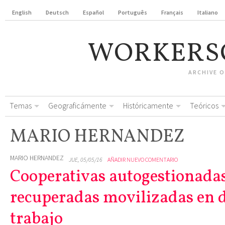
English
Deutsch
Español
Português
Français
Italiano
WORKERS
ARCHIVE 
Temas
Geograficámente
Históricamente
Teóricos
MARIO HERNANDEZ
MARIO HERNANDEZ
JUE, 05/05/16
AÑADIR NUEVO COMENTARIO
Cooperativas autogestionadas
recuperadas movilizadas en d
trabajo