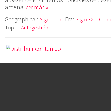
amena
leer más »
Geographical:
Era:
Argentina
Siglo XXI - Cont
Topic:
Autogestión