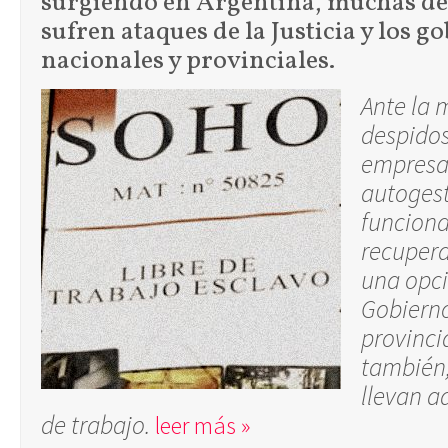
surgiendo en Argentina, muchas de 
sufren ataques de la Justicia y los g
nacionales y provinciales.
Ante la 
despidos
empresas
autogest
funciona
recuper
una opci
Gobierno
provinci
también,
llevan a
de trabajo.
leer más »