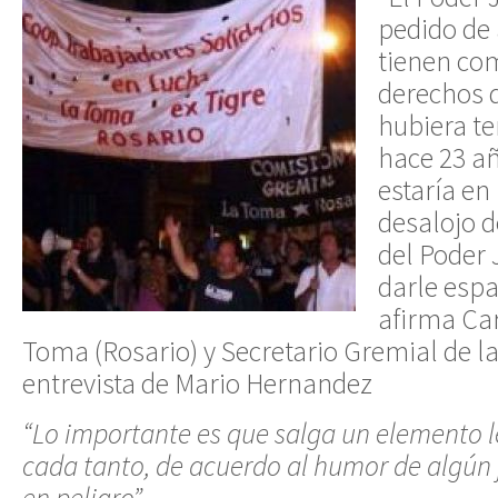
pedido de
tienen co
derechos 
hubiera te
hace 23 añ
estaría en 
desalojo d
del Poder 
darle espa
afirma Car
Toma (Rosario) y Secretario Gremial de la
entrevista de Mario Hernandez
“Lo importante es que salga un elemento 
cada tanto, de acuerdo al humor de algún 