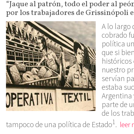
“Jaque al patrón, todo el poder al pe
por los trabajadores de Grissinópoli e
A lo largo
cobrado fu
política u
que si bie
históricos
nuestro pr
servían pa
estaba suc
Argentina
parte de u
de los tra
1
tampoco de una política de Estado
.
leer