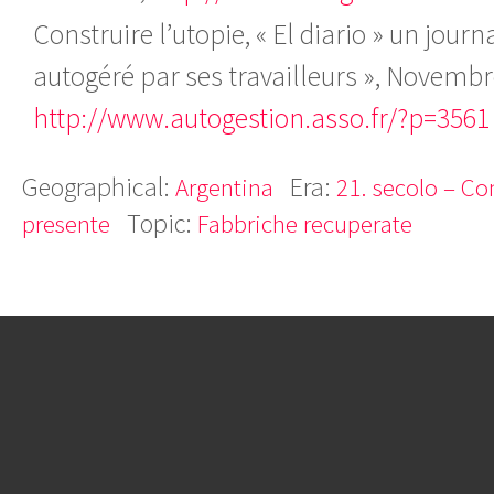
Construire l’utopie, « El diario » un journ
autogéré par ses travailleurs », Novembr
http://www.autogestion.asso.fr/?p=3561
Geographical:
Era:
Argentina
21. secolo – Co
Topic:
presente
Fabbriche recuperate