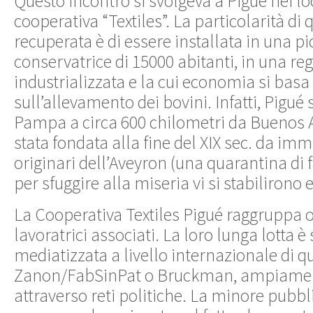
Questo incontro si svolgeva a Pigué nei lo
cooperativa “
Textiles
”. La particolarità di 
recuperata è di essere installata in una pi
conservatrice di 15000 abitanti, in una re
industrializzata e la cui economia si bas
sull’allevamento dei bovini. Infatti, Pigué 
Pampa a circa 600 chilometri da Buenos Ai
stata fondata alla fine del XIX sec. da imm
originari dell’Aveyron (una quarantina di 
per sfuggire alla miseria vi si stabilirono 
La Cooperativa Textiles Pigué raggruppa o
lavoratrici associati. La loro lunga lotta 
mediatizzata a livello internazionale di qu
Zanon/FabSinPat o Bruckman, ampiament
attraverso reti politiche. La minore pubb