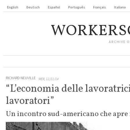
English
Deutsch
Español
Português
Français
Italiano
WORKERS
ARCHIVE 
RICHARD NEUVILLE
MER, 12/11/14
“L’economia delle lavoratrici
lavoratori”
Un incontro sud-americano che apre 