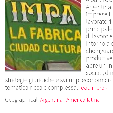
Argentina
imprese f
lavoratori 
principale 
di lavoro e
Intorno a
che riguar
produttive 
apre un in
sociali, d
strategie giuridiche e sviluppi economici
tematica ricca e complessa.
read more »
Geographical:
Argentina
America latina