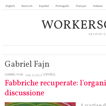
English
Deutsch
Español
Português
Français
Italiano
WORKERS
ARCHIVE 
Gabriel Fajn
GABRIEL FAJN
ESPAÑOL
DOM, 31/08/14
Fabbriche recuperate: l'organ
discussione
A partire d