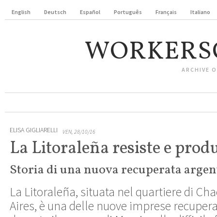
English
Deutsch
Español
Português
Français
Italiano
WORKERS
ARCHIVE 
ELISA GIGLIARELLI
VEN, 28/10/16
La Litoraleña resiste e prod
Storia di una nuova recuperata argen
La Litoraleña, situata nel quartiere di Ch
Aires, è una delle nuove imprese recupera