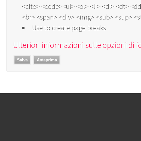
<cite> <code><ul> <ol> <li> <dl> <dt> <
<br> <span> <div> <img> <sub> <sup> <s
Use
to create page breaks.
Ulteriori informazioni sulle opzioni di 