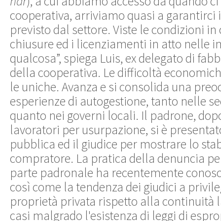
ndr
), a cui abbiamo accesso da quando ci 
cooperativa, arriviamo quasi a garantirci 
previsto dal settore. Viste le condizioni in
chiusure ed i licenziamenti in atto nelle i
qualcosa”, spiega Luis, ex delegato di fabb
della cooperativa. Le difficoltà economich
le uniche. Avanza e si consolida una preoc
esperienze di autogestione, tanto nelle sed
quanto nei governi locali. Il padrone, dop
lavoratori per usurpazione, si è presentat
pubblica ed il giudice per mostrare lo sta
compratore. La pratica della denuncia p
parte padronale ha recentemente conosc
così come la tendenza dei giudici a privile
proprietà privata rispetto alla continuità l
casi malgrado l'esistenza di leggi di espro