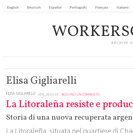
English
Deutsch
Español
Português
Français
Italiano
WORKERS
ARCHIVE 
Elisa Gigliarelli
ELISA GIGLIARELLI
VEN, 28/10/16
AGGIUNGI UN COMMENTO
La Litoraleña resiste e produ
Storia di una nuova recuperata argen
La Litoraleña, situata nel quartiere di Ch