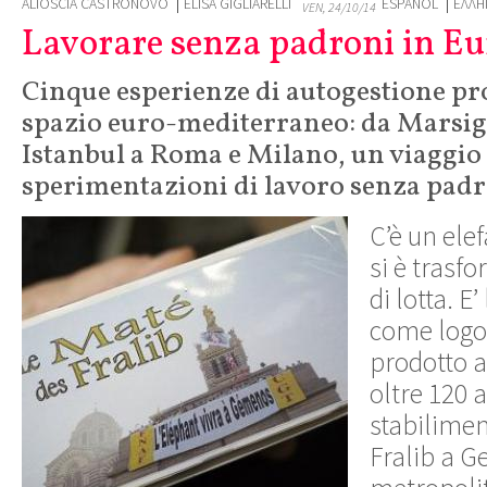
ALIOSCIA CASTRONOVO
ELISA GIGLIARELLI
ESPAÑOL
ΕΛΛΗ
VEN, 24/10/14
Lavorare senza padroni in E
Cinque esperienze di autogestione pr
spazio euro-mediterraneo: da Marsigl
Istanbul a Roma e Milano, un viaggio 
sperimentazioni di lavoro senza pad
C’è un ele
si è trasf
di lotta. E
come logo
prodotto a 
oltre 120 a
stabilimen
Fralib a G