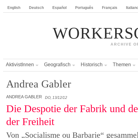
English
Deutsch
Español
Português
Français
Italian
WORKERS
ARCHIVE O
AktivistInnen
Geografisch
Historisch
Themen
Andrea Gabler
ANDREA GABLER
DO, 13/12/12
Die Despotie der Fabrik und de
der Freiheit
Von „Socialisme ou Barbarie“ gesammel