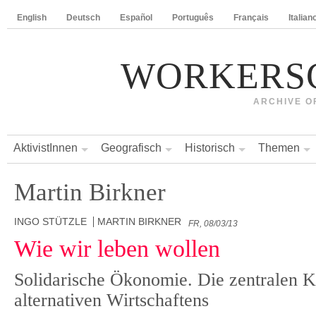
English
Deutsch
Español
Português
Français
Italian
WORKERS
ARCHIVE O
AktivistInnen
Geografisch
Historisch
Themen
Martin Birkner
INGO STÜTZLE
MARTIN BIRKNER
FR, 08/03/13
Wie wir leben wollen
Solidarische Ökonomie. Die zentralen Ko
alternativen Wirtschaftens