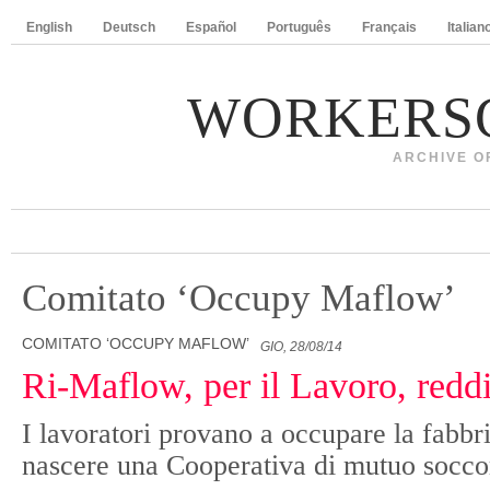
English
Deutsch
Español
Português
Français
Italian
WORKERS
ARCHIVE O
Comitato ‘Occupy Maflow’
COMITATO ‘OCCUPY MAFLOW’
GIO, 28/08/14
Ri-Maflow, per il Lavoro, reddi
I lavoratori provano a occupare la fabbr
nascere una Cooperativa di mutuo soccor