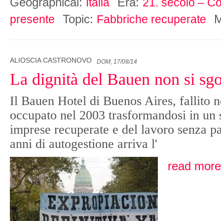
Geographical:
Era:
Italia
21. secolo – Co
Topic:
M
presente
Fabbriche recuperate
ALIOSCIA CASTRONOVO
DOM, 17/08/14
La dignità del Bauen non si s
Il Bauen Hotel di Buenos Aires, fallito n
occupato nel 2003 trasformandosi in un 
imprese recuperate e del lavoro senza p
anni di autogestione arriva l'
read more