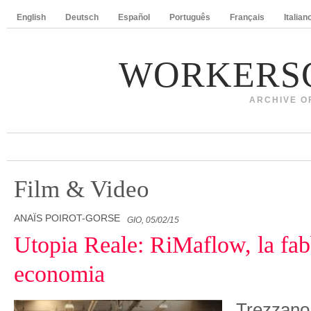
English
Deutsch
Español
Português
Français
Italian
WORKERS
ARCHIVE O
Film & Video
ANAÏS POIROT-GORSE
GIO, 05/02/15
Utopia Reale: RiMaflow, la fabb
economia
Trezzano 