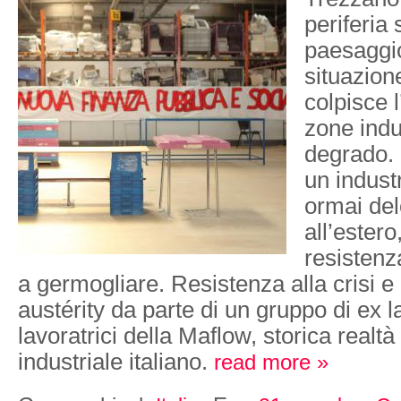
periferia
paesaggio 
situazione
colpisce l
zone indus
degrado. 
un indust
ormai del
all’ester
resistenz
a germogliare. Resistenza alla crisi e a
austérity da parte di un gruppo di ex l
lavoratrici della Maflow, storica realt
industriale italiano.
read more »