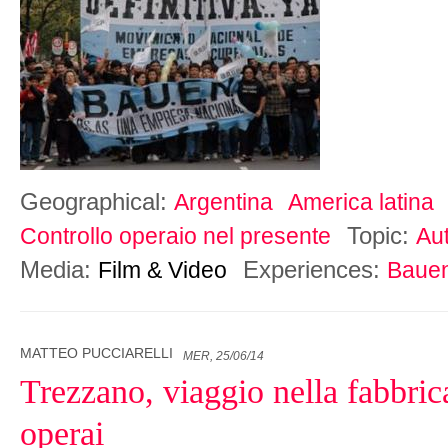
Geographical:
Argentina
America latina
Topic:
Controllo operaio nel presente
Au
Media:
Experiences:
Film & Video
Baue
MATTEO PUCCIARELLI
MER, 25/06/14
Trezzano, viaggio nella fabbrica
operai