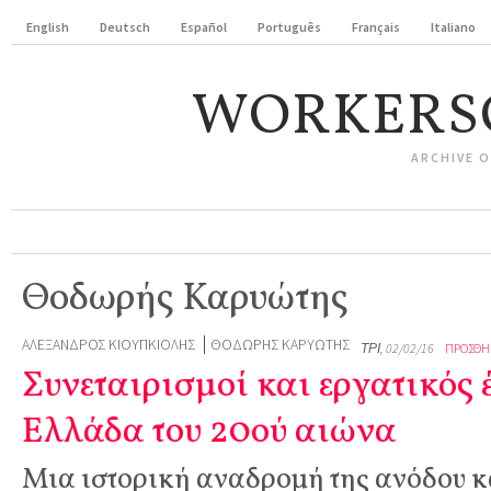
English
Deutsch
Español
Português
Français
Italiano
WORKERS
ARCHIVE 
Θοδωρής Καρυώτης
ΑΛΈΞΑΝΔΡΟΣ ΚΙΟΥΠΚΙΟΛΉΣ
ΘΟΔΩΡΉΣ ΚΑΡΥΏΤΗΣ
ΤΡΊ, 02/02/16
ΠΡΟΣΘΉΚ
Συνεταιρισμοί και εργατικός 
Ελλάδα του 20ού αιώνα
Μια ιστορική αναδρομή της ανόδου κ