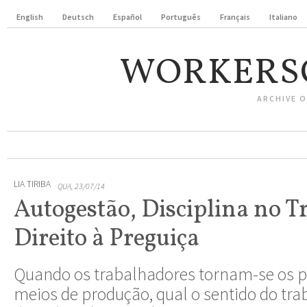
English
Deutsch
Español
Português
Français
Italiano
WORKERS
ARCHIVE 
LIA TIRIBA
QUA, 23/07/14
Autogestão, Disciplina no T
Direito à Preguiça
Quando os trabalhadores tornam-se os pr
meios de produção, qual o sentido do tra