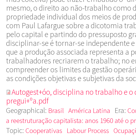
mesmo, o direito ao não-trabalho como di
propriedade individual dos meios de pro
com Paul Lafargue sobre a dicotomia tra
pelo capital e partindo do pressuposto g
disciplinar-se é tornar-se independente e
que a produção associada representa a po
trabalhadores recriarem o trabalho; no e
compreender os limites da gestão operár
as condições objetivas e subjetivas da so
Autogest+óo, disciplina no trabalho e o 
pregui+ºa.pdf
Geographical:
Era:
Brasil
América Latina
Co
a reestruturação capitalista: anos 1960 até o p
Topic:
Cooperativas
Labour Process
Ocupaç