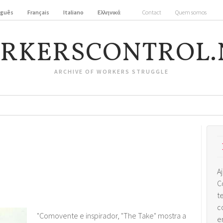
uguês
Français
Italiano
Ελληνικά
Contact
Quem somos
RKERSCONTROL.
ARCHIVE OF WORKERS STRUGGLE
A
C
t
c
"Comovente e inspirador, "The Take" mostra a
e