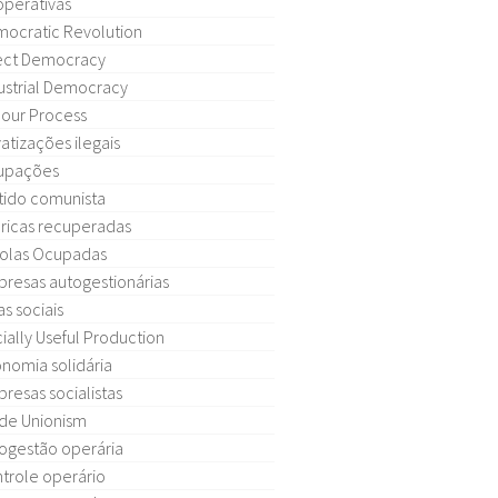
perativas
ocratic Revolution
ect Democracy
ustrial Democracy
our Process
vatizações ilegais
upações
tido comunista
ricas recuperadas
olas Ocupadas
resas autogestionárias
as sociais
ially Useful Production
nomia solidária
resas socialistas
de Unionism
ogestão operária
trole operário