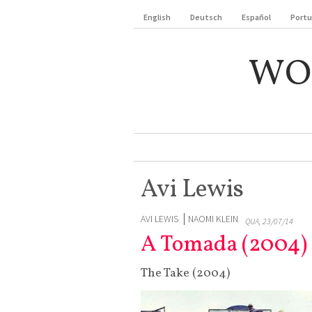
English
Deutsch
Español
Port
WO
Avi Lewis
AVI LEWIS
NAOMI KLEIN
QUA, 23/07/14
A Tomada (2004)
The Take (2004)