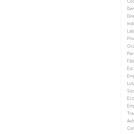
Coo
Dem
Dir
Ind
Lab
Pri
Oc
Par
Fáb
Esc
Emp
Lut
Soc
Eco
Emp
Tra
Aut
Con