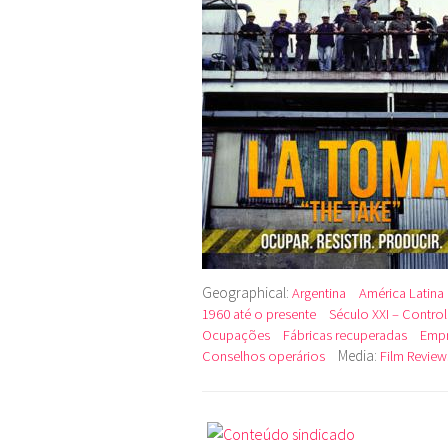
Geographical:
Argentina
América Latina
1960 até o presente
Século XXI – Contro
Ocupações
Fábricas recuperadas
Empr
Media:
Conselhos operários
Film Review