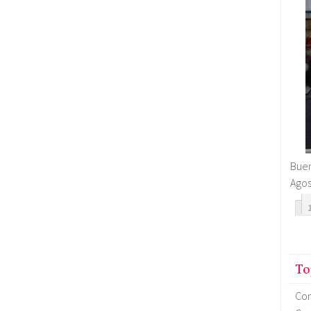
Buen
Agos
To
Co