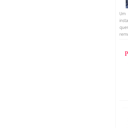
Um 
inst
que
remu