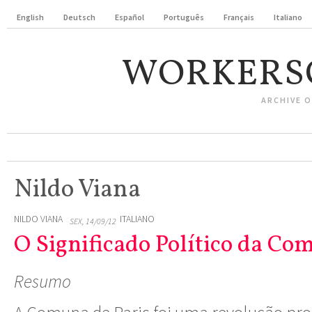
English
Deutsch
Español
Português
Français
Italiano
WORKERS
ARCHIVE 
Nildo Viana
NILDO VIANA
ITALIANO
SEX, 14/09/12
O Significado Político da Co
Resumo