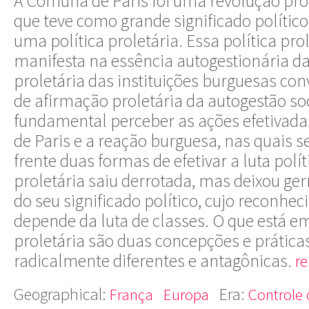
A Comuna de Paris foi uma revolução pro
que teve como grande significado polític
uma política proletária. Essa política prol
manifesta na essência autogestionária 
proletária das instituições burguesas co
de afirmação proletária da autogestão soc
fundamental perceber as ações efetivadas
de Paris e a reação burguesa, nas quais s
frente duas formas de efetivar a luta polít
proletária saiu derrotada, mas deixou ge
do seu significado político, cujo recon
depende da luta de classes. O que está e
proletária são duas concepções e práticas
radicalmente diferentes e antagônicas.
r
Geographical:
Era:
França
Europa
Controle 