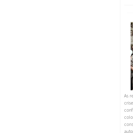
As r
cri
con
col
co
auto