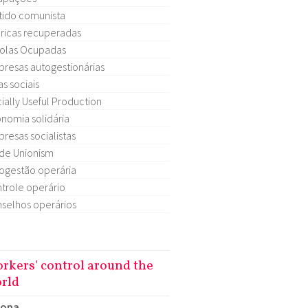
tido comunista
ricas recuperadas
olas Ocupadas
resas autogestionárias
as sociais
ially Useful Production
nomia solidária
resas socialistas
de Unionism
ogestão operária
trole operário
selhos operários
rkers' control around the
rld
ropa