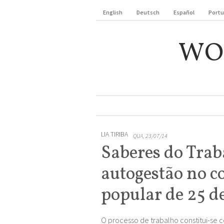
English
Deutsch
Español
Port
WO
LIA TIRIBA
QUA, 23/07/14
Saberes do Trab
autogestão no 
popular de 25 d
O processo de trabalho constitui-se 