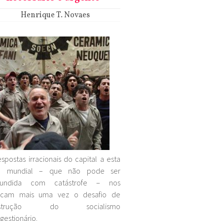
Henrique T. Novaes
espostas irracionais do capital a esta
se mundial – que não pode ser
fundida com catástrofe – nos
ocam mais uma vez o desafio de
nstrução do socialismo
gestionário.