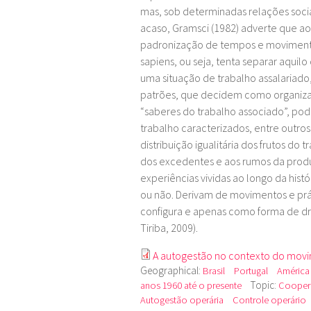
mas, sob determinadas relações soci
acaso, Gramsci (1982) adverte que ao 
padronização de tempos e movimento
sapiens, ou seja, tenta separar aqui
uma situação de trabalho assalariado,
patrões, que decidem como organiza
“saberes do trabalho associado”, po
trabalho caracterizados, entre outro
distribuição igualitária dos frutos do
dos excedentes e aos rumos da produ
experiências vividas ao longo da his
ou não. Derivam de movimentos e prát
configura e apenas como forma de drib
Tiriba, 2009).
A autogestão no contexto do movim
Geographical:
Brasil
Portugal
América
Topic:
anos 1960 até o presente
Coopera
Autogestão operária
Controle operário