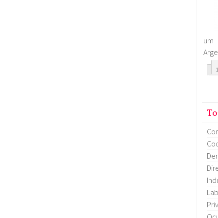
um 
Arge
To
Co
Coo
Dem
Dir
Ind
Lab
Pri
Oc