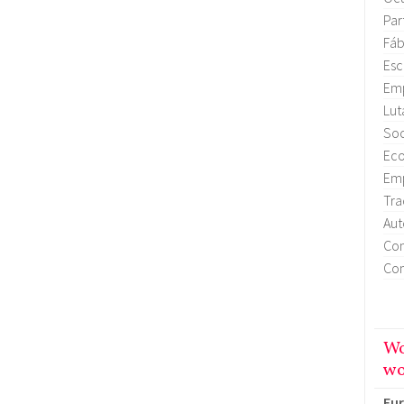
Par
Fáb
Esc
Emp
Lut
Soc
Eco
Emp
Tra
Aut
Con
Con
Wo
wo
Eu