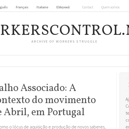
uguês
Français
Italiano
Ελληνικά
Contact
Quem somos
RKERSCONTROL.
ARCHIVE OF WORKERS STRUGGLE
alho Associado: A
contexto do movimento
A
C
e Abril, em Portugal
t
c
como o lócus de aquisição e produção de novos saberes,
e