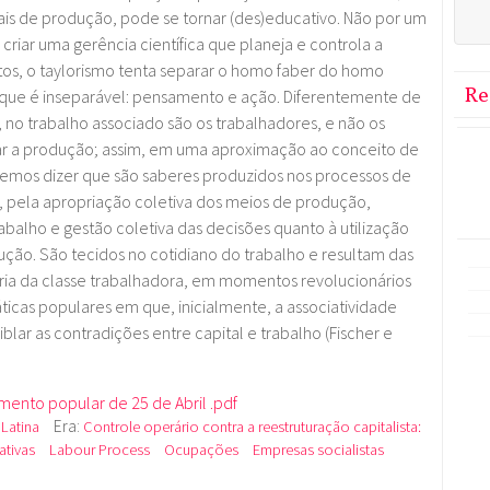
ais de produção, pode se tornar (des)educativo. Não por um
criar uma gerência científica que planeja e controla a
s, o taylorismo tenta separar o homo faber do homo
Re
lo que é inseparável: pensamento e ação. Diferentemente de
 no trabalho associado são os trabalhadores, e não os
r a produção; assim, em uma aproximação ao conceito de
demos dizer que são saberes produzidos nos processos de
s, pela apropriação coletiva dos meios de produção,
 trabalho e gestão coletiva das decisões quanto à utilização
ção. São tecidos no cotidiano do trabalho e resultam das
tória da classe trabalhadora, em momentos revolucionários
icas populares em que, inicialmente, a associatividade
lar as contradições entre capital e trabalho (Fischer e
ento popular de 25 de Abril .pdf
Era:
 Latina
Controle operário contra a reestruturação capitalista:
tivas
Labour Process
Ocupações
Empresas socialistas