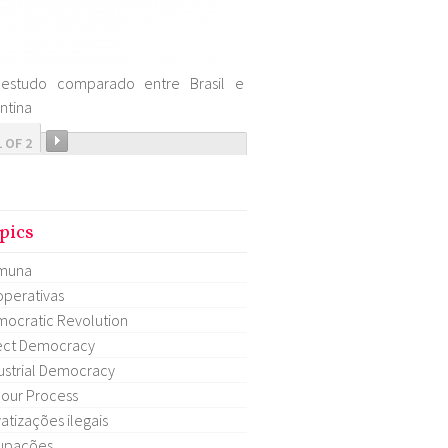
estudo comparado entre Brasil e
ntina
1 OF 2
pics
muna
perativas
ocratic Revolution
ect Democracy
ustrial Democracy
our Process
vatizações ilegais
upações