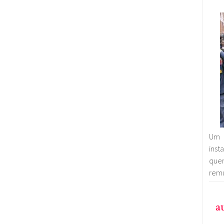
Um 
inst
que
remu
a