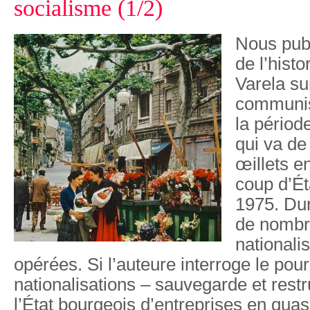
socialisme (1/2)
Nous publ
de l’hist
Varela sur
communis
la périod
qui va de
œillets e
coup d’É
1975. Dur
de nomb
nationali
opérées. Si l’auteure interroge le pou
nationalisations – sauvegarde et restr
l’État bourgeois d’entreprises en quasi-