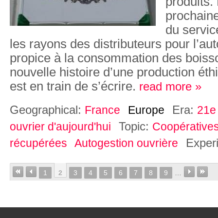
produits.
prochain
du servic
les rayons des distributeurs pour l’a
propice à la consommation des bois
nouvelle histoire d’une production éth
est en train de s’écrire.
read more »
Geographical:
Era:
France
Europe
21e 
Topic:
ouvrier d'aujourd'hui
Coopérative
Exper
récupérées
Autogestion ouvrière
1
2
3
4
5
6
7
8
9
…