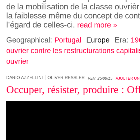
de la mobilisation de la classe ouvriè
la faiblesse même du concept de contr
l’égard de celles-ci.
read more »
Geographical:
Era:
Portugal
Europe
19
ouvrier contre les restructurations capital
ouvrier
DARIO AZZELLINI
OLIVER RESSLER
VEN, 25/09/15
AJOUTER UN
Occuper, résister, produire : Of