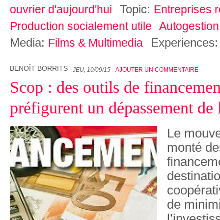
Topic:
ouvrier d'aujourd'hui
Entreprises 
Production socialement utile
Autogestion
Media:
Experiences
Films & Multimedia
BENOÎT BORRITS
JEU, 10/09/15
AJOUTER UN COMMENTAIRE
Scop : des outils de financemen
préfigurent un dépassement de l
Le mouve
monté des
financem
destinati
coopérati
de minim
l’investis