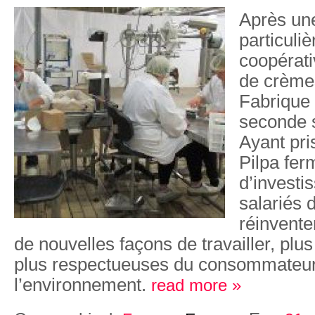
Après un
particuli
coopérati
de crème
Fabrique
seconde s
Ayant pris
Pilpa fer
d’investi
salariés d
réinventen
de nouvelles façons de travailler, plu
plus respectueuses du consommateur
l’environnement.
read more »