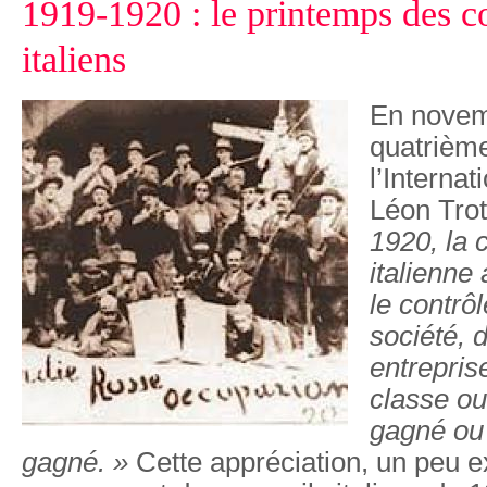
1919-1920 : le printemps des co
italiens
En novem
quatrièm
l’Interna
Léon Tro
1920, la 
italienne 
le contrôl
société, 
entreprise
classe ou
gagné ou
gagné. »
Cette appréciation, un peu 