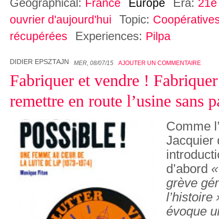
Geographical:
Era:
France
Europe
21e 
Topic:
ouvrier d'aujourd'hui
Coopérative
Experiences:
récupérées
Pilpa
DIDIER EPSZTAJN
MER, 08/07/15
AJOUTER UN COMMENTAIRE
Fabriquer et vendre ! Fabriquer
remettre en route l’usine sans p
Comme l’
Jacquier
introducti
d’abord
«
grève gé
l’histoire 
évoque u