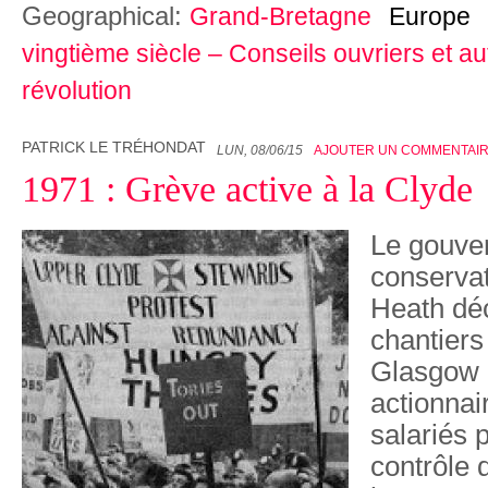
Geographical:
Grand-Bretagne
Europe
vingtième siècle – Conseils ouvriers et a
révolution
PATRICK LE TRÉHONDAT
LUN, 08/06/15
AJOUTER UN COMMENTAI
1971 : Grève active à la Clyde
Le gouve
conserva
Heath déc
chantiers
Glasgow d
actionnair
salariés 
contrôle d