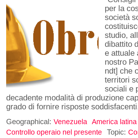
per la co
società so
costituisc
studio, all
dibattito 
e attuale
nostro P
ndt] che o
territori
sociali e p
decadente modalità di produzione capi
grado di fornire risposte soddisfacent
Geographical:
Venezuela
America latina
Topic:
Controllo operaio nel presente
Con