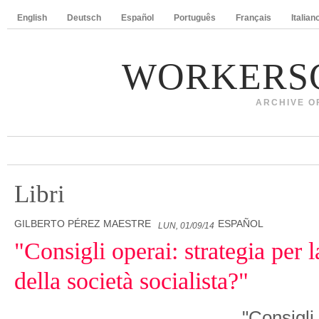
English
Deutsch
Español
Português
Français
Italian
WORKERS
ARCHIVE O
Libri
GILBERTO PÉREZ MAESTRE
ESPAÑOL
LUN, 01/09/14
"Consigli operai: strategia per 
della società socialista?"
"Consigli 