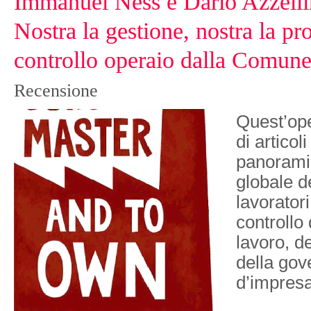
Immanuel Ness e Dario Azzellini
Nostra la gestione, nostra la pro
controllo operaio dalla Comune 
Recensione
Quest’ope
di articol
panoramic
globale de
lavoratori
controllo 
lavoro, d
della go
d’impresa