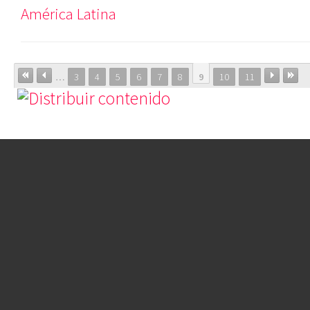
América Latina
…
3
4
5
6
7
8
9
10
11