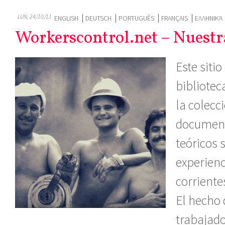
LUN, 24/10/11
ENGLISH
DEUTSCH
PORTUGUÊS
FRANÇAIS
ΕΛΛΗΝΙΚΆ
Workerscontrol.net – Nuestr
Este sitio
bibliotec
la colecci
document
teóricos 
experienc
corriente
El hecho 
trabajad