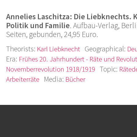
Annelies Laschitza: Die Liebknechts. K
Politik und Familie
. Aufbau-Verlag, Berli
Seiten, gebunden, 24,95 Euro.
Theorists:
Geographical:
Karl Liebknecht
Deu
Era:
Frühes 20. Jahrhundert - Räte und Revolu
Topic:
Novemberrevolution 1918/1919
Räted
Media:
Arbeiterräte
Bücher