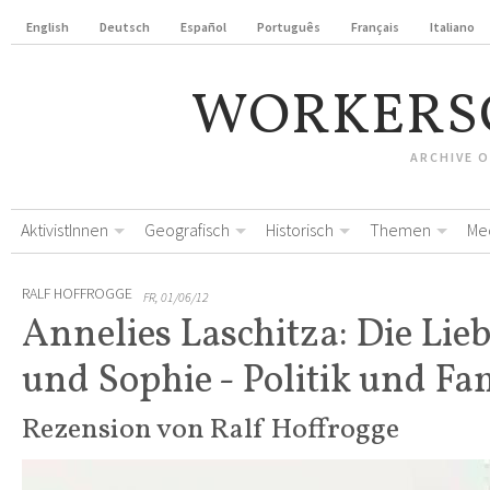
English
Deutsch
Español
Português
Français
Italiano
WORKERS
ARCHIVE 
AktivistInnen
Geografisch
Historisch
Themen
Me
RALF HOFFROGGE
FR, 01/06/12
Annelies Laschitza: Die Lie
und Sophie - Politik und Fa
Rezension von Ralf Hoffrogge