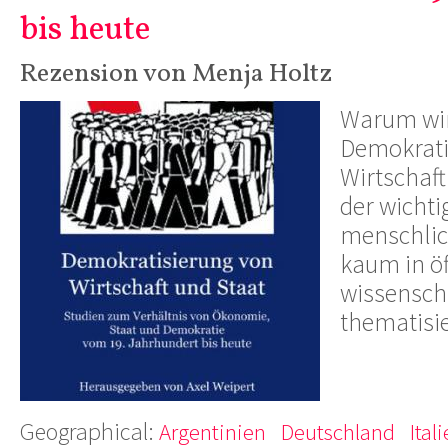
bis heute
Rezension von Menja Holtz
Warum wir
Demokrati
Wirtschaf
der wichti
menschlic
kaum in ö
wissensch
thematisi
Geographical:
Argentinien
Deutschland
Ital