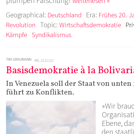
plumpen Fälschung?
weiterlesen »
Geographical:
Era:
Deutschland
Frühes 20. J
Topic:
Revolution
Wirtschaftsdemokratie
Pri
Kämpfe
Syndikalismus
TIM GRAUMANN
MO, 12/11/12
Basisdemokratie à la Bolivar
In Venezuela soll der Staat von unten
führt zu Konflikten.
»Wir brau
Organisati
Ebene, da
den staatl