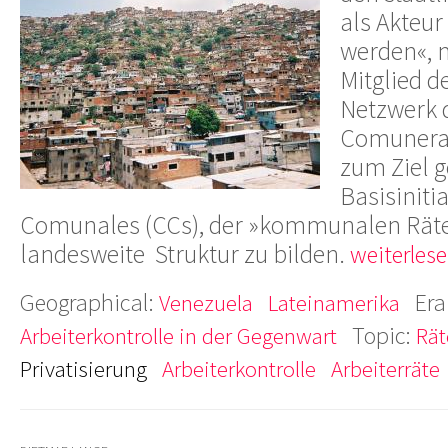
als Akteu
werden«, m
Mitglied d
Netzwerk 
Comuneras
zum Ziel g
Basisiniti
Comunales (CCs), der »kommunalen Räte
landesweite Struktur zu bilden.
weiterlese
Geographical:
Era
Venezuela
Lateinamerika
Topic:
Arbeiterkontrolle in der Gegenwart
Rät
Privatisierung
Arbeiterkontrolle
Arbeiterräte