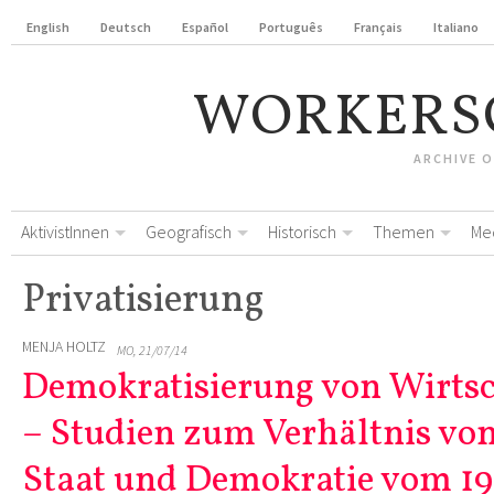
English
Deutsch
Español
Português
Français
Italiano
WORKERS
ARCHIVE 
AktivistInnen
Geografisch
Historisch
Themen
Me
Privatisierung
MENJA HOLTZ
MO, 21/07/14
Demokratisierung von Wirtsc
– Studien zum Verhältnis vo
Staat und Demokratie vom 19