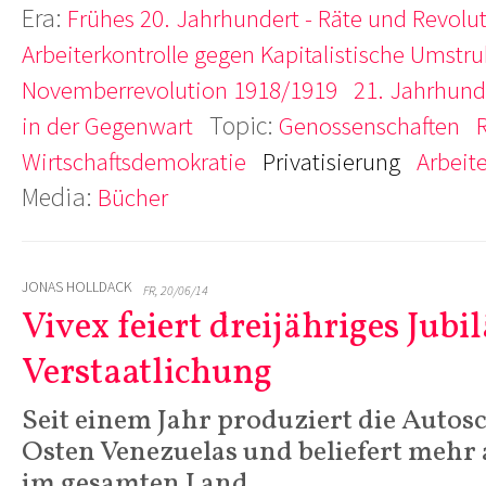
Era:
Frühes 20. Jahrhundert - Räte und Revolu
Arbeiterkontrolle gegen Kapitalistische Umstru
Novemberrevolution 1918/1919
21. Jahrhunde
Topic:
in der Gegenwart
Genossenschaften
Wirtschaftsdemokratie
Privatisierung
Arbeit
Media:
Bücher
JONAS HOLLDACK
FR, 20/06/14
Vivex feiert dreijähriges Jub
Verstaatlichung
Seit einem Jahr produziert die Autos
Osten Venezuelas und beliefert mehr 
im gesamten Land.