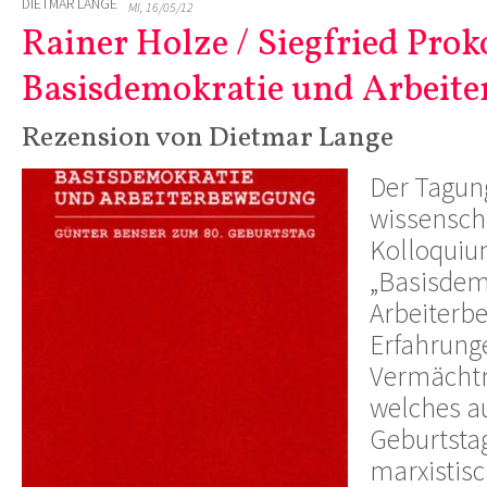
DIETMAR LANGE
MI, 16/05/12
Rainer Holze / Siegfried Prok
Basisdemokratie und Arbeit
Rezension von Dietmar Lange
Der Tagun
wissensch
Kolloqui
„Basisdem
Arbeiterb
Erfahrung
Vermächtn
welches au
Geburtsta
marxistisc