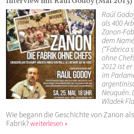
Interview mit Raúl Godoy (Mai 2013)
Raúl Godoy
als 400 Ar
Zanon-Fabr
dem Namen
(“Fabrica s
ohne Chefs”
2012 ist e
im Parlam
argentinis
Neuquén. D
Wladek Fla
Wie begann die Geschichte von Zanon als
Fabrik?
weiterlesen »