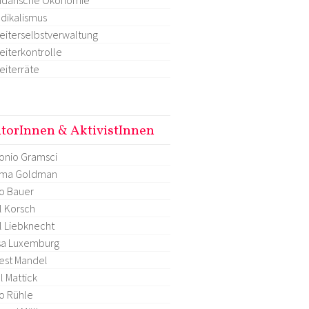
dikalismus
eiterselbstverwaltung
eiterkontrolle
eiterräte
torInnen & AktivistInnen
onio Gramsci
ma Goldman
o Bauer
l Korsch
l Liebknecht
sa Luxemburg
est Mandel
l Mattick
o Rühle