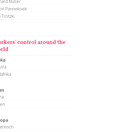
hard Müller
on Pannekoek
 Trotzki
rkers' control around the
rld
ika
ola
afrika
en
na
ien
ropa
erreich