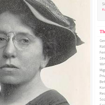
S
K
T
Gen
Rä
Fem
Str
Wir
Mig
Pri
Bet
Ko
Re
Soz
Sol