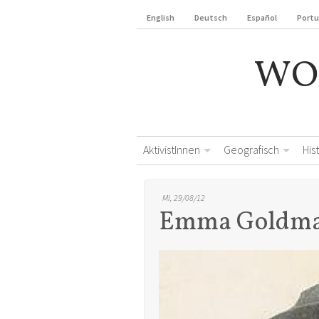
English
Deutsch
Español
Port
WO
AktivistInnen
Geografisch
His
MI, 29/08/12
Emma Goldm