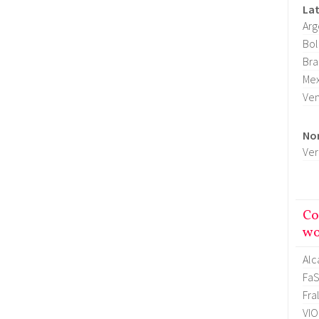
La
Arg
Bol
Bra
Mex
Ve
No
Ver
Co
wo
Alc
FaS
Fra
VI