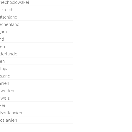
hechoslowakei
nkreich
tschland
echenland
arn
and
ien
derlande
len
tugal
sland
anien
hweden
hweiz
kei
ßbritannien
oslawien