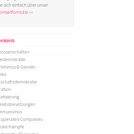
ie sich einfach über unser
ontaktformular ›››
hemen
ossenschaften
tedemokratie
inismus & Gender
eiks
tschaftsdemokratie
ration
vatisierung
riebsbesetzungen
mmunismus
cuperated Companies
iale Kämpfe
idarische Ökonomie