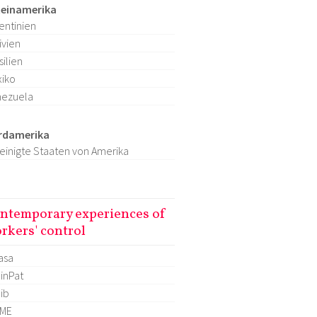
teinamerika
entinien
ivien
silien
iko
nezuela
rdamerika
einigte Staaten von Amerika
ntemporary experiences of
rkers' control
asa
inPat
lib
OME