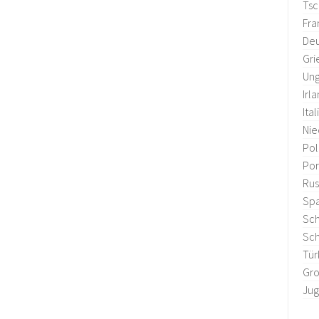
Tsc
Fra
Deu
Gri
Ung
Irl
Ital
Nie
Po
Por
Rus
Sp
Sc
Sc
Tür
Gro
Jug