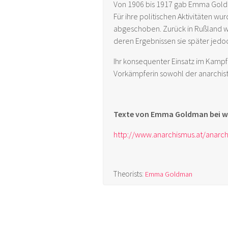
Von 1906 bis 1917 gab Emma Goldma
Für ihre politischen Aktivitäten wu
abgeschoben. Zurück in Rußland w
deren Ergebnissen sie später jedo
Ihr konsequenter Einsatz im Kampf
Vorkämpferin sowohl der anarchist
Texte von Emma Goldman bei
w
http://www.anarchismus.at/anarc
Theorists:
Emma Goldman