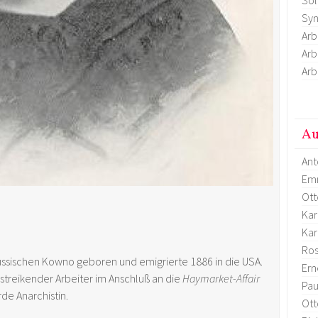
Syn
Arb
Arb
Arb
Au
Ant
Em
Ott
Kar
Kar
Ro
sischen Kowno geboren und emigrierte 1886 in die USA.
Ern
 streikender Arbeiter im Anschluß an die
Haymarket-Affair
Pau
rde Anarchistin.
Ott