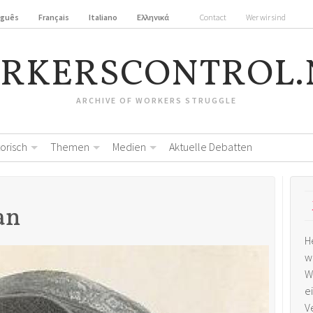
uguês
Français
Italiano
Ελληνικά
Contact
Wer wir sind
RKERSCONTROL.
ARCHIVE OF WORKERS STRUGGLE
torisch
Themen
Medien
Aktuelle Debatten
an
H
w
W
e
V