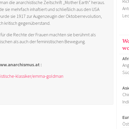
Ric
n die anarchistische Zeitschrift „Mother Earth“ heraus.
Ant
rde sie mehrfach inhaftiert und schließlich aus den USA
Leo
urde sie 1917 zur Augenzeugin der Oktoberrevolution,
ch kritisch gegenüberstand.
 für die Rechte der Frauen machten sie berühmt als
Wo
ischen als auch der feministischen Bewegung.
wo
Afr
ww.anarchismus.at
:
Ang
Süd
histische-klassiker/emma-goldman
Asi
Chi
Ind
Eu
Öst