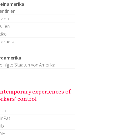
teinamerika
entinien
ivien
silien
iko
nezuela
rdamerika
einigte Staaten von Amerika
ntemporary experiences of
rkers' control
asa
inPat
lib
OME