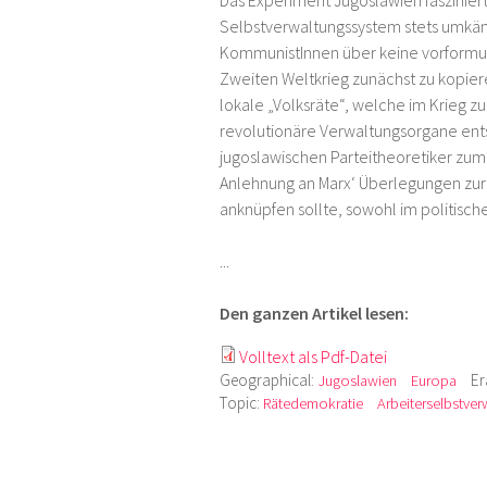
Das Experiment Jugoslawien fasziniert
Selbstverwaltungssystem stets umkäm
KommunistInnen über keine vorformul
Zweiten Weltkrieg zunächst zu kopier
lokale „Volksräte“, welche im Krieg 
revolutionäre Verwaltungsorgane ent
jugoslawischen Parteitheoretiker zum 
Anlehnung an Marx‘ Überlegungen zu
anknüpfen sollte, sowohl im politische
...
Den ganzen Artikel lesen:
Volltext als Pdf-Datei
Geographical:
Er
Jugoslawien
Europa
Topic:
Rätedemokratie
Arbeiterselbstver