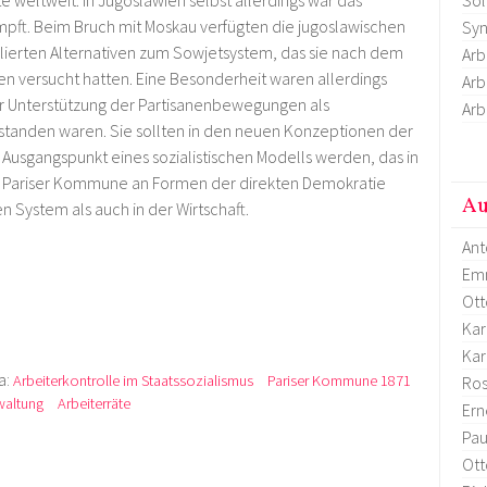
e weltweit. In Jugoslawien selbst allerdings war das
pft. Beim Bruch mit Moskau verfügten die jugoslawischen
Syn
ierten Alternativen zum Sowjetsystem, das sie nach dem
Arb
en versucht hatten. Eine Besonderheit waren allerdings
Arb
zur Unterstützung der Partisanenbewegungen als
Arb
standen waren. Sie sollten in den neuen Konzeptionen der
Ausgangspunkt eines sozialistischen Modells werden, das in
r Pariser Kommune an Formen der direkten Demokratie
Au
n System als auch in der Wirtschaft.
Ant
Em
Ott
Kar
Kar
a:
Arbeiterkontrolle im Staatssozialismus
Pariser Kommune 1871
Ro
waltung
Arbeiterräte
Ern
Pau
Ott