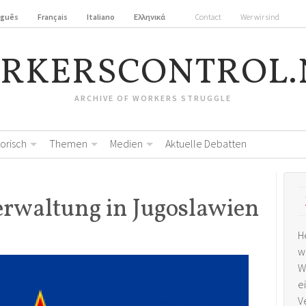
uguês
Français
Italiano
Ελληνικά
Contact
Wer wir sind
RKERSCONTROL.
ARCHIVE OF WORKERS STRUGGLE
torisch
Themen
Medien
Aktuelle Debatten
erwaltung in Jugoslawien
H
w
W
e
V