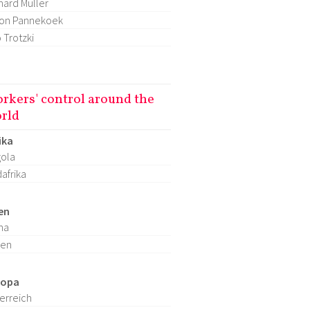
hard Müller
on Pannekoek
 Trotzki
rkers' control around the
rld
ika
ola
afrika
en
na
ien
ropa
erreich