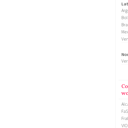
La
Arg
Bol
Bra
Mex
Ve
No
Ver
Co
wo
Alc
FaS
Fra
VI