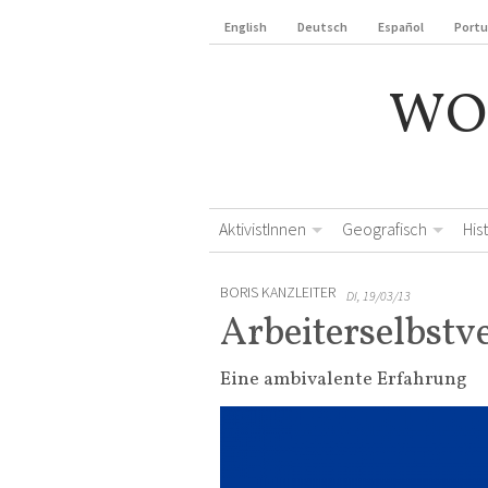
English
Deutsch
Español
Port
WO
AktivistInnen
Geografisch
His
BORIS KANZLEITER
DI, 19/03/13
Arbeiterselbstv
Eine ambivalente Erfahrung