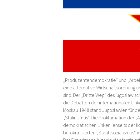
„Produzentendemokratie“ und „Arbeiter
eine alternative Wirtschaftsordnung
sind. Der „Dritte Weg“ des jugoslawis
die Debatten der internationalen Lin
Moskau 1948 stand Jugoslawien für de
„Stalinismus“. Die Proklamation der „
demokratischen Linken jenseits der 
bürokratisierten „Staatssozialismus“ i