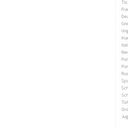
Tsc
Fra
Deu
Gri
Ung
Irl
Ital
Nie
Po
Por
Rus
Sp
Sc
Sc
Tür
Gro
Jug