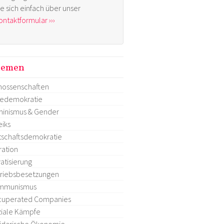
ie sich einfach über unser
ontaktformular ›››
hemen
ossenschaften
tedemokratie
inismus & Gender
eiks
tschaftsdemokratie
ration
vatisierung
riebsbesetzungen
mmunismus
cuperated Companies
iale Kämpfe
idarische Ökonomie