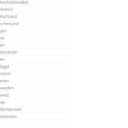
hechoslowakei
nkreich
tschland
echenland
arn
and
ien
derlande
len
tugal
sland
anien
hweden
hweiz
kei
ßbritannien
oslawien