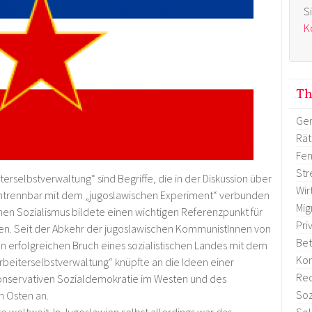
S
K
T
Gen
Rä
Fem
Str
selbstverwaltung“ sind Begriffe, die in der Diskussion über
Wir
 untrennbar mit dem „jugoslawischen Experiment“ verbunden
Mig
chen Sozialismus bildete einen wichtigen Referenzpunkt für
Pri
ken. Seit der Abkehr der jugoslawischen KommunistInnen von
Bet
n erfolgreichen Bruch eines sozialistischen Landes mit dem
Ko
Arbeiterselbstverwaltung“ knüpfte an die Ideen einer
Re
konservativen Sozialdemokratie im Westen und des
Soz
m Osten an.
Sol