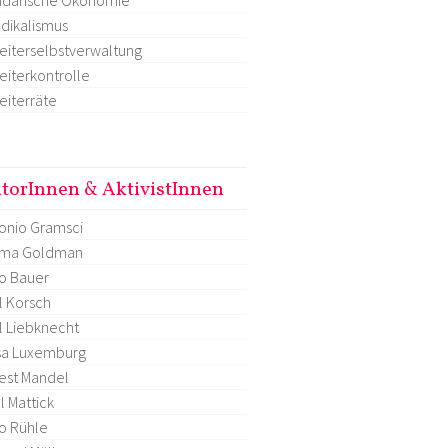
dikalismus
eiterselbstverwaltung
eiterkontrolle
eiterräte
torInnen & AktivistInnen
onio Gramsci
ma Goldman
o Bauer
l Korsch
l Liebknecht
sa Luxemburg
est Mandel
l Mattick
o Rühle