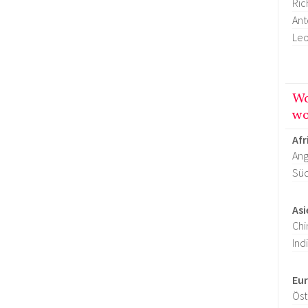
Ric
Ant
Leo
Wo
wo
Afr
Ang
Süd
Asi
Chi
Ind
Eu
Öst