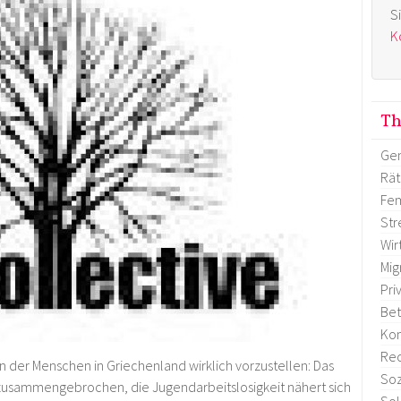
S
K
T
Gen
Rä
Fem
Str
Wir
Mig
Pri
Bet
Ko
Re
ion der Menschen in Griechenland wirklich vorzustellen: Das
Soz
 zusammengebrochen, die Jugendarbeitslosigkeit nähert sich
Sol