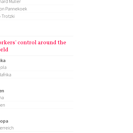
hard Müller
on Pannekoek
 Trotzki
rkers' control around the
rld
ika
ola
afrika
en
na
ien
ropa
erreich