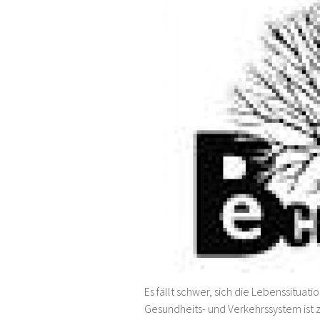
Es fällt schwer, sich die Lebenssituat
Gesundheits- und Verkehrssystem ist