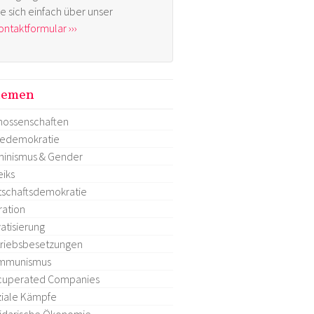
ie sich einfach über unser
ontaktformular ›››
hemen
ossenschaften
tedemokratie
inismus & Gender
eiks
tschaftsdemokratie
ration
vatisierung
riebsbesetzungen
mmunismus
cuperated Companies
iale Kämpfe
idarische Ökonomie