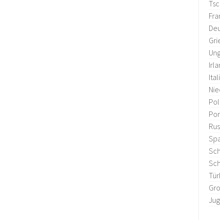
Tsc
Fra
Deu
Gri
Ung
Irl
Ital
Nie
Po
Por
Rus
Sp
Sc
Sc
Tür
Gro
Jug