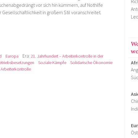
Ric
schenabgedrängt vor sich hin kümmern, auf Nothilfe
Ant
Gesellschaftlichkeit in großem Stil voranschreitet.
Leo
Wo
wo
Era:
d
Europa
21. Jahrhundert – Arbeiterkontrolle in der
Afr
etriebsbesetzungen
Soziale Kämpfe
Solidarische Ökonomie
Arbeiterkontrolle
Ang
Süd
Asi
Chi
Ind
Eu
Öst