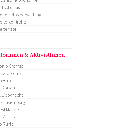
dikalismus
eiterselbstverwaltung
eiterkontrolle
eiterräte
torInnen & AktivistInnen
onio Gramsci
ma Goldman
o Bauer
l Korsch
l Liebknecht
sa Luxemburg
est Mandel
l Mattick
o Rühle