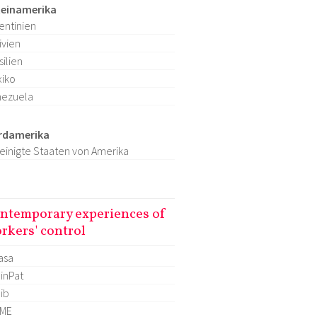
teinamerika
entinien
ivien
silien
iko
nezuela
rdamerika
einigte Staaten von Amerika
ntemporary experiences of
rkers' control
asa
inPat
lib
OME