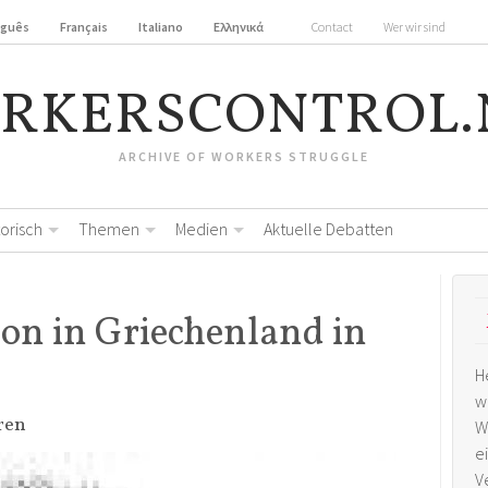
uguês
Français
Italiano
Ελληνικά
Contact
Wer wir sind
RKERSCONTROL.
ARCHIVE OF WORKERS STRUGGLE
torisch
Themen
Medien
Aktuelle Debatten
ion in Griechenland in
H
w
ren
W
e
V