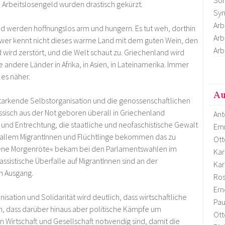
Arbeitslosengeld wurden drastisch gekürzt.
Syn
Arb
 werden hoffnungslos arm und hungern. Es tut weh, dorthin
Arb
– wer kennt nicht dieses warme Land mit dem guten Wein, den
Arb
 wird zerstört, und die Welt schaut zu. Griechenland wird
 andere Länder in Afrika, in Asien, in Lateinamerika. Immer
 es näher.
Au
rstarkende Selbstorganisation und die genossenschaftlichen
assisch aus der Not geboren überall in Griechenland
Ant
g und Entrechtung, die staatliche und neofaschistische Gewalt
Em
 allem MigrantInnen und Flüchtlinge bekommen das zu
Ott
oldene Morgenröte« bekam bei den Parlamentswahlen im
Kar
sistische Überfalle auf MigrantInnen sind an der
Kar
m Ausgang.
Ro
Ern
isation und Solidarität wird deutlich, dass wirtschaftliche
Pau
n, dass darüber hinaus aber politische Kämpfe um
Ott
 Wirtschaft und Gesellschaft notwendig sind, damit die