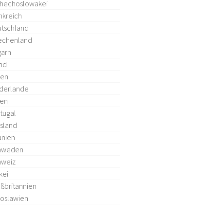
hechoslowakei
nkreich
tschland
echenland
arn
and
ien
derlande
len
tugal
sland
anien
hweden
hweiz
kei
ßbritannien
oslawien