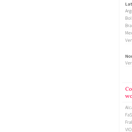
La
Arg
Bol
Bra
Mex
Ve
No
Ver
Co
wo
Alc
FaS
Fra
VI