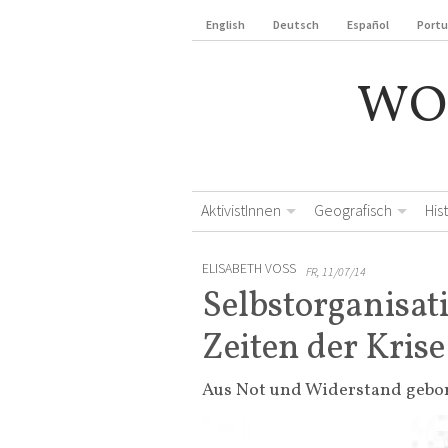
English
Deutsch
Español
Port
WO
AktivistInnen
Geografisch
His
ELISABETH VOSS
FR, 11/07/14
Selbstorganisat
Zeiten der Krise
Aus Not und Widerstand gebo