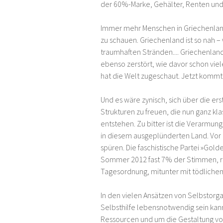
der 60%-Marke, Gehälter, Renten und 
Immer mehr Menschen in Griechenland
zu schauen. Griechenland ist so nah 
traumhaften Stränden.... Griechenland
ebenso zerstört, wie davor schon viele
hat die Welt zugeschaut. Jetzt kommt
Und es wäre zynisch, sich über die e
Strukturen zu freuen, die nun ganz kl
entstehen. Zu bitter ist die Verarmun
in diesem ausgeplünderten Land. Vor
spüren. Die faschistische Partei »G
Sommer 2012 fast 7% der Stimmen, ras
Tagesordnung, mitunter mit tödliche
In den vielen Ansätzen von Selbstorgan
Selbsthilfe lebensnotwendig sein kan
Ressourcen und um die Gestaltung von