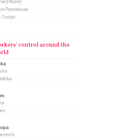
hard Müller
on Pannekoek
 Trotzki
rkers' control around the
rld
ika
ola
afrika
en
na
ien
ropa
erreich