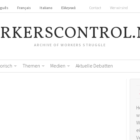
uguês
Français
Italiano
Ελληνικά
Contact
Wer wir sind
RKERSCONTROL.
ARCHIVE OF WORKERS STRUGGLE
torisch
Themen
Medien
Aktuelle Debatten
H
w
W
e
V