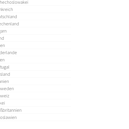
hechoslowakei
nkreich
tschland
echenland
arn
and
ien
derlande
len
tugal
sland
anien
hweden
hweiz
kei
ßbritannien
oslawien