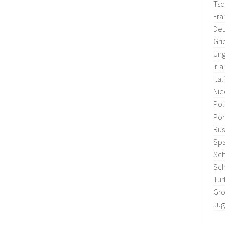
Tsc
Fra
Deu
Gri
Ung
Irl
Ital
Nie
Po
Por
Rus
Sp
Sc
Sc
Tür
Gro
Jug