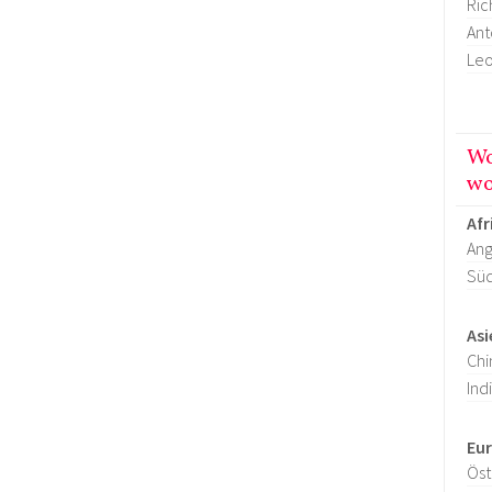
Ric
Ant
Leo
Wo
wo
Afr
Ang
Süd
Asi
Chi
Ind
Eu
Öst