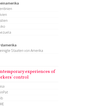
teinamerika
entinien
ivien
silien
iko
nezuela
rdamerika
einigte Staaten von Amerika
ntemporary experiences of
rkers' control
asa
inPat
lib
OME