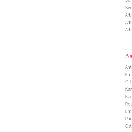
Syn
Arb
Arb
Arb
Au
Ant
Em
Ott
Kar
Kar
Ro
Ern
Pau
Ott