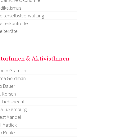
dikalismus
eiterselbstverwaltung
eiterkontrolle
eiterräte
torInnen & AktivistInnen
onio Gramsci
ma Goldman
o Bauer
l Korsch
l Liebknecht
sa Luxemburg
est Mandel
l Mattick
o Rühle