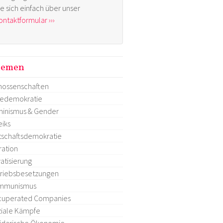
ie sich einfach über unser
ontaktformular ›››
hemen
ossenschaften
tedemokratie
inismus & Gender
eiks
tschaftsdemokratie
ration
vatisierung
riebsbesetzungen
mmunismus
cuperated Companies
iale Kämpfe
idarische Ökonomie