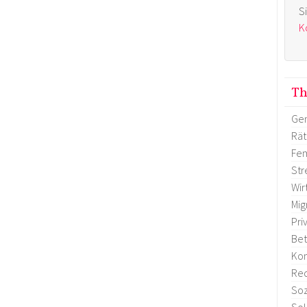
S
K
T
Gen
Rä
Fem
Str
Wir
Mig
Pri
Bet
Ko
Re
Soz
Sol