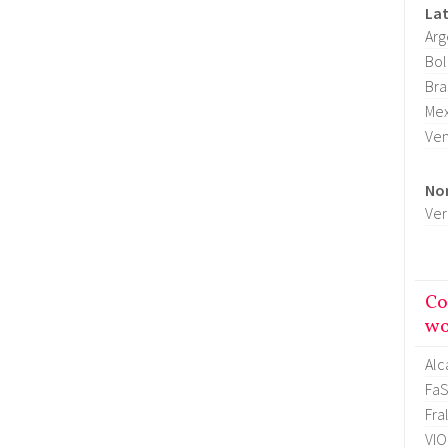
La
Arg
Bol
Bra
Mex
Ve
No
Ver
Co
wo
Alc
FaS
Fra
VI