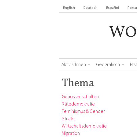
English
Deutsch
Español
Port
WO
AktivistInnen
Geografisch
His
Thema
Genossenschaften
Rätedemokratie
Feminismus & Gender
Streiks
Wirtschaftsdemokratie
Migration