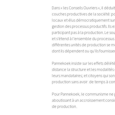
Dans « les Conseils Ouvriers », il déd
couches productives de la société: pou
locaux et élus démocratiquement sur l
gestion des processus productifs. Ils
participant pas à la production. Le so
et s’étend à l’ensemble du processus p
différentes unités de production se 
dont ils dépendent ou qu’ils fourniss
Pannekoek insiste sur les effets délétè
distance la structure et les modalité
leurs mandataires; et citoyens qui so
production sans avoir de temps à cons
Pour Pannekoek, le communisme ne pe
aboutissant à un accroissement consi
de production.