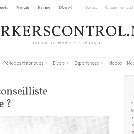
uguês
Français
Italiano
Ελληνικά
Contact
Qui sommes-nous?
RKERSCONTROL.
ARCHIVE OF WORKERS STRUGGLE
Périodes historiques
Divers
Expériences
Vidéos
Me
onseilliste
e ?
M
a
t
u
no