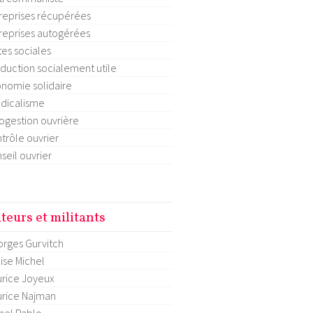
reprises récupérées
reprises autogérées
tes sociales
duction socialement utile
nomie solidaire
dicalisme
ogestion ouvrière
trôle ouvrier
seil ouvrier
teurs et militants
rges Gurvitch
ise Michel
rice Joyeux
rice Najman