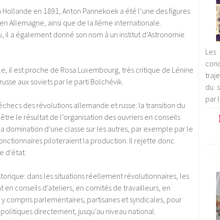
en Hollande en 1891, Anton Pannekoek a été l’une des figures
en Allemagne, ainsi que de la IIéme internationale.
 il a également donné son nom à un institut d’Astronomie
Les 
con
, il est proche de Rosa Luxembourg, très critique de Lénine
traj
russe aux soviets par le parti Bolchévik.
du s
par 
 échecs des révolutions allemande et russe: la transition du
re le résultat de l’organisation des ouvriers en conseils
la domination d’une classe sur les autres, par exemple par le
fonctionnaires piloteraient la production. Il rejette donc
e d’état.
orique: dans les situations réellement révolutionnaires, les
 en conseils d’ateliers, en comités de travailleurs, en
s y compris parlementaires, partisanes et syndicales, pour
politiques directement, jusqu’au niveau national.