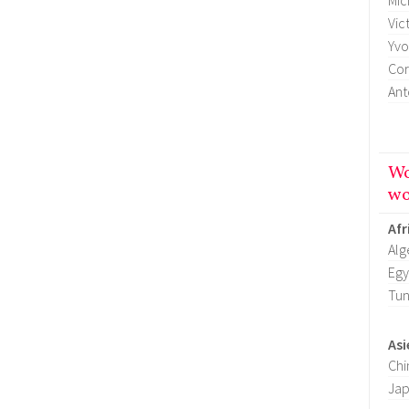
Mic
Vic
Yvo
Cor
Ant
Wo
wo
Afr
Alg
Egy
Tun
Asi
Chi
Ja