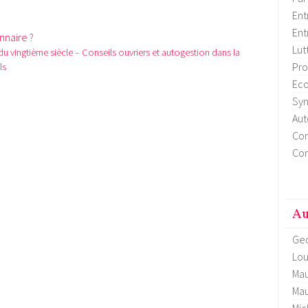
Ent
Ent
nnaire ?
Lut
u vingtième siècle – Conseils ouvriers et autogestion dans la
Pro
ls
Eco
Syn
Aut
Con
Con
Au
Geo
Lou
Mau
Mau