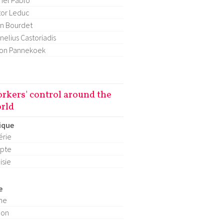
hel Pablo
tor Leduc
n Bourdet
nelius Castoriadis
on Pannekoek
rkers' control around the
rld
ique
érie
pte
isie
e
ne
pon