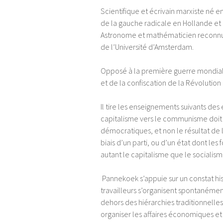
Scientifique et écrivain marxiste né 
de la gauche radicale en Hollande et 
Astronome et mathématicien reconnu,
de l’Université d’Amsterdam.
Opposé à la première guerre mondiale
et de la confiscation de la Révolution 
Il tire les enseignements suivants des
capitalisme vers le communisme doit êt
démocratiques, et non le résultat de 
biais d’un parti, ou d’un état dont les 
autant le capitalisme que le socialism
Pannekoek s’appuie sur un constat hist
travailleurs s’organisent spontanément
dehors des hiérarchies traditionnelle
organiser les affaires économiques et 