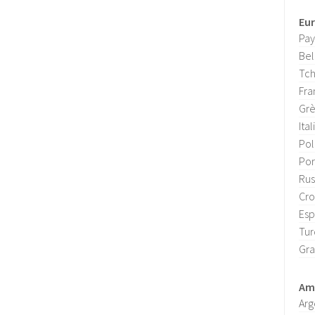
Eu
Pay
Bel
Tch
Fra
Gr
Ital
Po
Por
Rus
Cro
Es
Tur
Gra
Amé
Arg