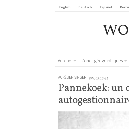
English
Deutsch
Español
Port
WO
Auteurs
Zones géographiques
AURÉLIEN SINGER
DIM, 09/10/11
Pannekoek: un c
autogestionnair