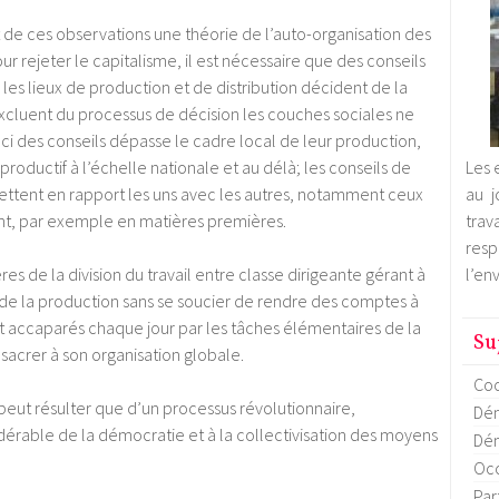
uit de ces observations une théorie de l’auto-organisation des
r rejeter le capitalisme, il est nécessaire que des conseils
es lieux de production et de distribution décident de la
 excluent du processus de décision les couches sociales ne
uci des conseils dépasse le cadre local de leur production,
roductif à l’échelle nationale et au délà; les conseils de
Les 
mettent en rapport les uns avec les autres, notamment ceux
au j
ent, par exemple en matières premières.
trav
res
res de la division du travail entre classe dirigeante gérant à
l’en
s de la production sans se soucier de rendre des comptes à
nt accaparés chaque jour par les tâches élémentaires de la
Su
acrer à son organisation globale.
Coo
ut résulter que d’un processus révolutionnaire,
Dém
dérable de la démocratie et à la collectivisation des moyens
Dém
Occ
Par