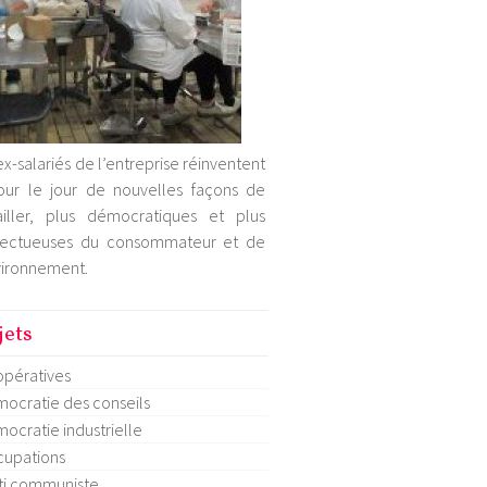
ex-salariés de l’entreprise réinventent
our le jour de nouvelles façons de
ailler, plus démocratiques et plus
pectueuses du consommateur et de
vironnement.
jets
pératives
ocratie des conseils
ocratie industrielle
upations
ti communiste