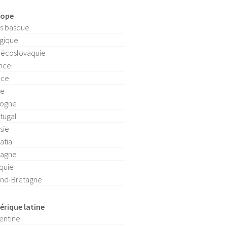
rope
s basque
gique
écoslovaquie
nce
èce
ie
logne
tugal
sie
atia
pagne
quie
nd-Bretagne
rique latine
entine