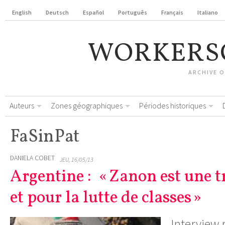
English
Deutsch
Español
Português
Français
Italiano
WORKERS
ARCHIVE 
Auteurs
Zones géographiques
Périodes historiques
FaSinPat
DANIELA COBET
JEU, 16/05/13
Argentine : « Zanon est une 
et pour la lutte de classes »
Interview 