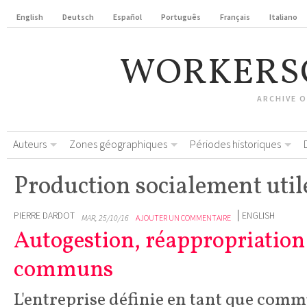
English
Deutsch
Español
Português
Français
Italiano
WORKERS
ARCHIVE 
Auteurs
Zones géographiques
Périodes historiques
Production socialement util
PIERRE DARDOT
ENGLISH
MAR, 25/10/16
AJOUTER UN COMMENTAIRE
Autogestion, réappropriation 
communs
L'entreprise définie en tant que commu