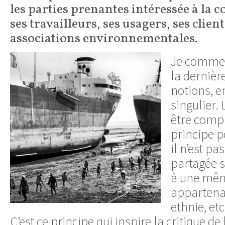
les parties prenantes intéressée à la co
ses travailleurs, ses usagers, ses client
associations environnementales.
Je commen
la dernière
notions, e
singulier.
être comp
principe p
il n’est pa
partagée s
à une même
appartenan
ethnie, etc
C’est ce principe qui inspire la critique d