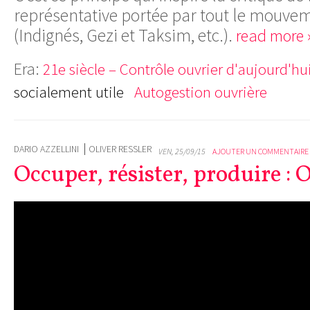
représentative portée par tout le mouvem
(Indignés, Gezi et Taksim, etc.).
read more 
Era:
21e siècle – Contrôle ouvrier d'aujourd'hu
socialement utile
Autogestion ouvrière
DARIO AZZELLINI
OLIVER RESSLER
VEN, 25/09/15
AJOUTER UN COMMENTAIRE
Occuper, résister, produire : 