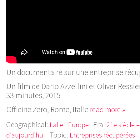
Un documentaire sur une entreprise réc
Un film de Dario Azzellini et Oliver Ressle
33 minutes, 2015
Officine Zero, Rome, Italie
read more »
Geographical:
Era:
Italie
Europe
21e siècle 
Topic:
d'aujourd'hui
Entreprises récupérées