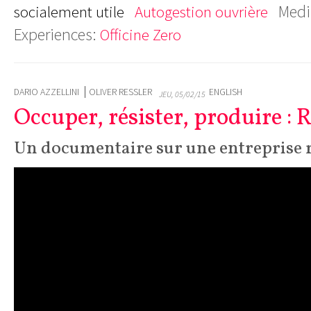
Medi
socialement utile
Autogestion ouvrière
Experiences:
Officine Zero
DARIO AZZELLINI
OLIVER RESSLER
ENGLISH
JEU, 05/02/15
Occuper, résister, produire :
Un documentaire sur une entreprise 