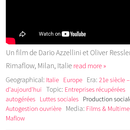
Un film de Dario Azzellini et Oliver Ressle
Rimaflow, Milan, Italie
read more »
Geographical:
Era:
Italie
Europe
21e siècle 
Topic:
d'aujourd'hui
Entreprises récupérées
autogérées
Luttes sociales
Production social
Media:
Autogestion ouvrière
Films & Multime
Maflow