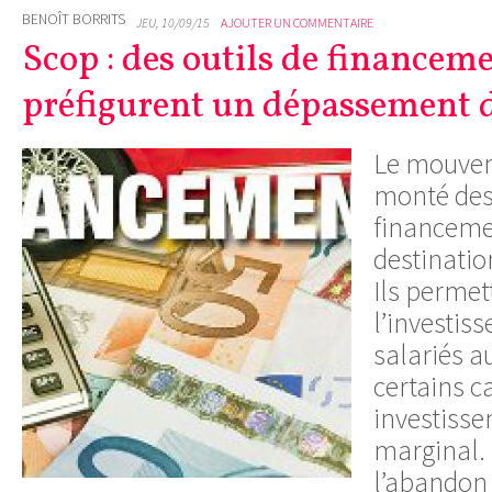
BENOÎT BORRITS
JEU, 10/09/15
AJOUTER UN COMMENTAIRE
Scop : des outils de financem
préfigurent un dépassement d
Le mouvem
monté des 
financeme
destinatio
Ils permet
l’investis
salariés a
certains ca
investiss
marginal. 
l’abandon