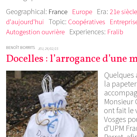
Geographical:
Era:
France
Europe
21e siècl
Topic:
d'aujourd'hui
Coopératives
Entrepris
Experiences:
Autogestion ouvrière
Fralib
BENOÎT BORRITS
JEU, 26/02/15
Docelles : l’arrogance d’une 
Quelques a
la papeter
accompagn
Monsieur C
ont fait le
Vosges pou
d’UPM Fran
Perret, afi