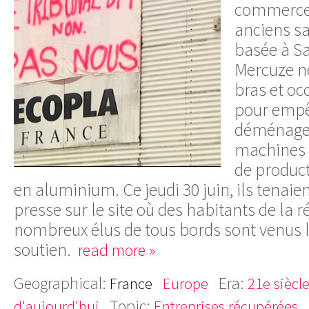
commerce 
anciens sa
basée à Sa
Mercuze ne
bras et oc
pour empê
déménagem
machines d
de product
en aluminium. Ce jeudi 30 juin, ils tenai
presse sur le site où des habitants de la r
nombreux élus de tous bords sont venus l
soutien.
read more »
Geographical:
Era:
France
Europe
21e siècl
Topic:
d'aujourd'hui
Entreprises récupérées