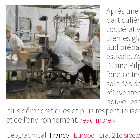
Après une
particuliè
coopérativ
crèmes gl
Sud prépa
estivale. A
l’usine Pi
fonds d’in
salariés de
réinventen
nouvelles 
plus démocratiques et plus respectueu
et de l’environnement.
read more »
Geographical:
Era:
France
Europe
21e siècl