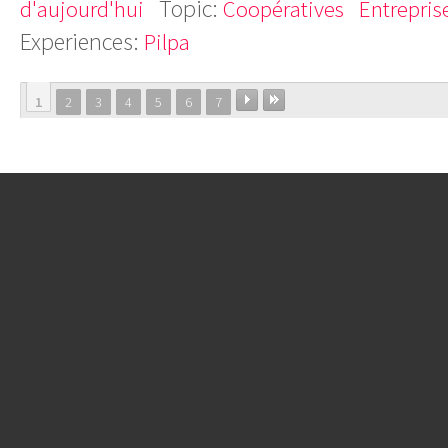
Topic:
d'aujourd'hui
Coopératives
Entrepris
Experiences:
Pilpa
1
2
3
4
5
6
7