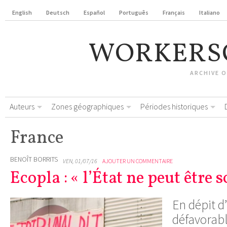
English
Deutsch
Español
Português
Français
Italiano
WORKERS
ARCHIVE 
Auteurs
Zones géographiques
Périodes historiques
France
BENOÎT BORRITS
VEN, 01/07/16
AJOUTER UN COMMENTAIRE
Ecopla : « l’État ne peut être
En dépit 
défavorabl