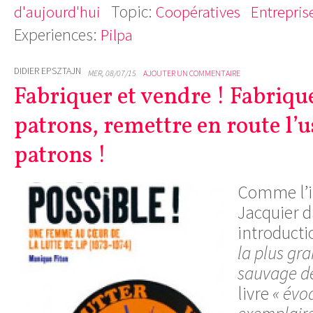
Topic:
d'aujourd'hui
Coopératives
Entrepris
Experiences:
Pilpa
DIDIER EPSZTAJN
MER, 08/07/15
AJOUTER UN COMMENTAIRE
Fabriquer et vendre ! Fabriqu
patrons, remettre en route l’u
patrons !
Comme l’i
Jacquier 
introducti
la plus gr
sauvage de 
livre
« évo