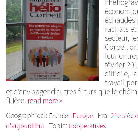
l’héliogra
économiqu
échaudés p
rachats et
secteur, le
Corbeil on
leur entre
février 201
difficile, 
travail pe
et d’envisager d’autres futurs que le chôma
filière.
read more »
Geographical:
Era:
France
Europe
21e siècl
Topic:
d'aujourd'hui
Coopératives