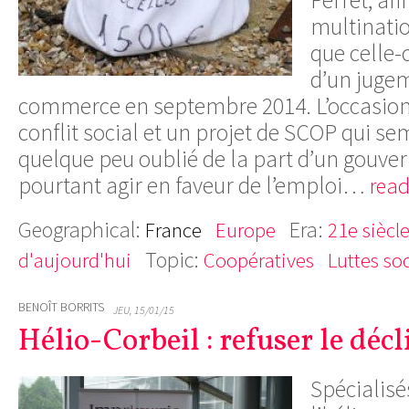
multinatio
que celle-
d’un juge
commerce en septembre 2014. L’occasion
conflit social et un projet de SCOP qui s
quelque peu oublié de la part d’un gouve
pourtant agir en faveur de l’emploi…
read
Geographical:
Era:
France
Europe
21e siècl
Topic:
d'aujourd'hui
Coopératives
Luttes so
BENOÎT BORRITS
JEU, 15/01/15
Hélio-Corbeil : refuser le décl
Spécialisé