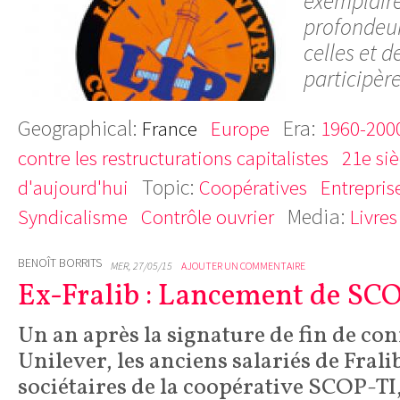
exemplaire
profondeur
celles et d
participère
Geographical:
Era:
France
Europe
1960-2000
contre les restructurations capitalistes
21e siè
Topic:
d'aujourd'hui
Coopératives
Entrepris
Media:
Syndicalisme
Contrôle ouvrier
Livres
BENOÎT BORRITS
MER, 27/05/15
AJOUTER UN COMMENTAIRE
Ex-Fralib : Lancement de SCO
Un an après la signature de fin de conf
Unilever, les anciens salariés de Fral
sociétaires de la coopérative SCOP-TI