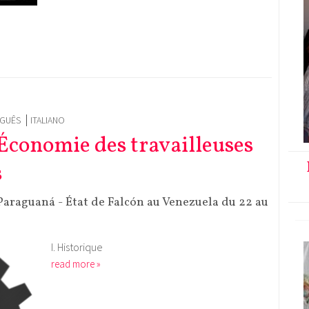
GUÊS
ITALIANO
’Économie des travailleuses
s
Paraguaná - État de Falcón au Venezuela du 22 au
I. Historique
read more »