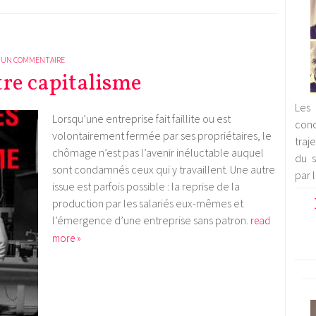
 UN COMMENTAIRE
re capitalisme
Les 
Lorsqu’une entreprise fait faillite ou est
con
volontairement fermée par ses propriétaires, le
traj
chômage n’est pas l’avenir inéluctable auquel
du s
sont condamnés ceux qui y travaillent. Une autre
par 
issue est parfois possible : la reprise de la
production par les salariés eux-mêmes et
l’émergence d’une entreprise sans patron.
read
more »