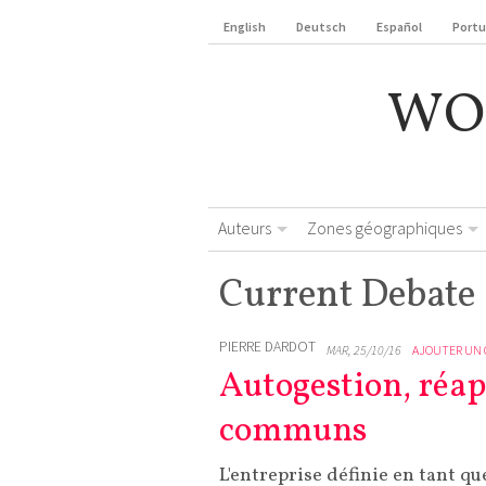
English
Deutsch
Español
Port
WO
Auteurs
Zones géographiques
Current Debate
PIERRE DARDOT
MAR, 25/10/16
AJOUTER UN
Autogestion, réap
communs
L'entreprise définie en tant q