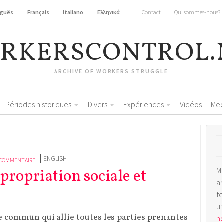
uguês
Français
Italiano
Ελληνικά
Contact
Qui sommes-nous?
RKERSCONTROL.
ARCHIVE OF WORKERS STRUGGLE
Périodes historiques
Divers
Expériences
Vidéos
Me
ENGLISH
 COMMENTAIRE
M
propriation sociale et
a
t
u
ue commun qui allie toutes les parties prenantes
no