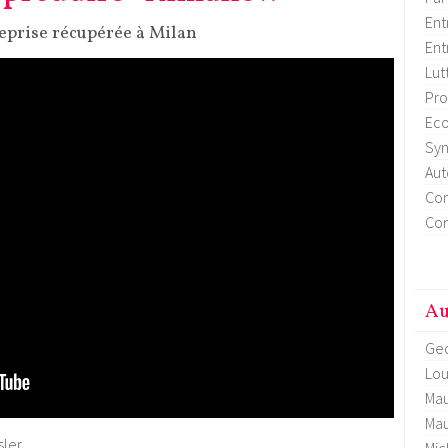
Ent
eprise récupérée à Milan
Ent
Lut
Pro
Eco
Syn
Aut
Con
Con
Au
Geo
Lou
Mau
Mau
ler.