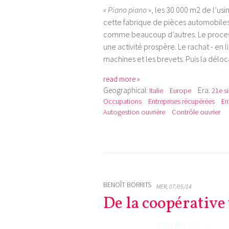
« Piano piano »
, les 30 000 m2 de l’usi
cette fabrique de pièces automobiles 
comme beaucoup d’autres. Le processus
une activité prospère. Le rachat - en l
machines et les brevets. Puis la déloc
read more »
Geographical:
Era:
Italie
Europe
21e s
Occupations
Entreprises récupérées
En
Autogestion ouvrière
Contrôle ouvrier
BENOÎT BORRITS
MER, 07/05/14
De la coopérative 