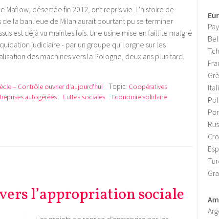
ne Maflow, désertée fin 2012, ont repris vie. L’histoire de
Eu
de la banlieue de Milan aurait pourtant pu se terminer
Pay
 est déjà vu maintes fois. Une usine mise en faillite malgré
Bel
iquidation judiciaire - par un groupe qui lorgne sur les
Tch
alisation des machines vers la Pologne, deux ans plus tard.
Fra
Gr
Topic:
iècle – Contrôle ouvrier d'aujourd'hui
Coopératives
Ital
treprises autogérées
Luttes sociales
Economie solidaire
Po
Por
Rus
Cro
Es
Tur
Gra
vers l’appropriation sociale
Amé
Arg
Les projets de reprise d’entreprise par les