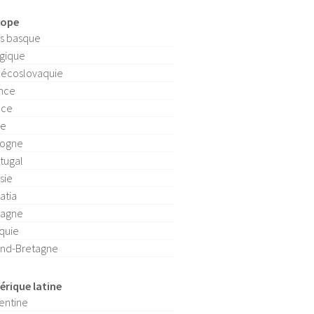
rope
s basque
gique
écoslovaquie
nce
èce
ie
logne
tugal
sie
atia
pagne
quie
nd-Bretagne
rique latine
entine