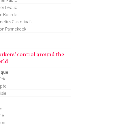
hel Pablo
tor Leduc
n Bourdet
nelius Castoriadis
on Pannekoek
rkers' control around the
rld
ique
érie
pte
isie
e
ne
pon