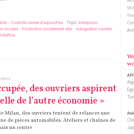
Mic
Vic
Yvo
Topic:
Cor
iècle – Contrôle ouvrier d'aujourd'hui
Entreprises
es sociales
Production socialement utile
Autogestion ouvrière
Ant
Ri-Maflow
Wo
wo
Afr
8/08/14
Alg
ccupée, des ouvriers aspirent
Egy
Tun
delle de l’autre économie »
de Milan, des ouvriers tentent de relancer une
Asi
ine de pièces automobiles. Ateliers et chaînes de
Chi
ais un centre
Ja