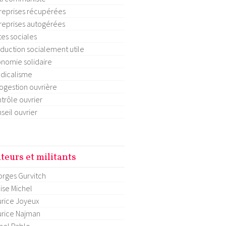
reprises récupérées
reprises autogérées
tes sociales
duction socialement utile
nomie solidaire
dicalisme
ogestion ouvrière
trôle ouvrier
seil ouvrier
teurs et militants
rges Gurvitch
ise Michel
rice Joyeux
rice Najman