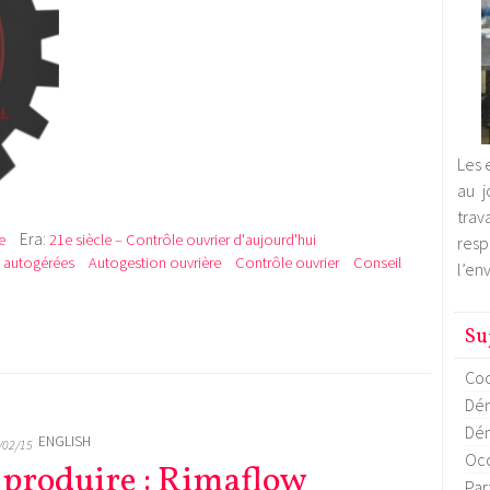
Les 
au j
trav
Era:
e
21e siècle – Contrôle ouvrier d'aujourd'hui
res
s autogérées
Autogestion ouvrière
Contrôle ouvrier
Conseil
l’en
Su
Coo
Dém
Dém
ENGLISH
/02/15
Occ
, produire : Rimaflow
Par