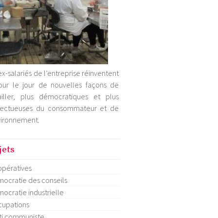
ex-salariés de l’entreprise réinventent
our le jour de nouvelles façons de
ailler, plus démocratiques et plus
pectueuses du consommateur et de
vironnement.
jets
pératives
ocratie des conseils
ocratie industrielle
upations
ti communiste