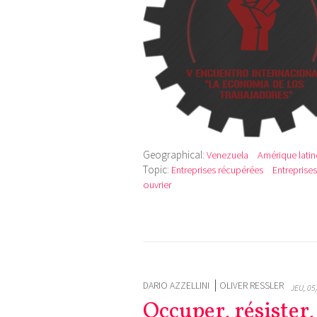
Geographical:
Venezuela
Amérique latin
Topic:
Entreprises récupérées
Entreprise
ouvrier
DARIO AZZELLINI
OLIVER RESSLER
JEU, 05
Occuper, résister