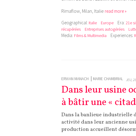
Rimaflow, Milan, Italie
read more »
Geographical:
Era:
Italie
Europe
21e s
récupérées
Entreprises autogérées
Lutt
Media:
Experiences:
Films & Multimedia
ERWAN MANACH
MARIE CHAMBRIAL
JEU, 2
Dans leur usine o
à bâtir une « cita
Dans la banlieue industrielle 
activité dans leur ancienne us
production accueillent désorm