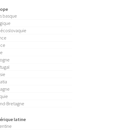
rope
s basque
gique
écoslovaquie
nce
èce
ie
logne
tugal
sie
atia
pagne
quie
nd-Bretagne
rique latine
entine