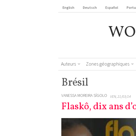
English
Deutsch
Español
Port
WO
Auteurs
Zones géographiques
Brésil
VANESSA MOREIRA SÍGOLO
VEN, 21/03/14
Flaskô, dix ans d’