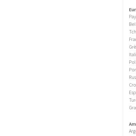
Eu
Pay
Bel
Tch
Fra
Gr
Ital
Po
Por
Rus
Cro
Es
Tur
Gra
Amé
Arg