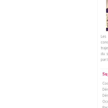
Les 
con
traj
du s
par 
Su
Coo
Dém
Dém
Occ
Par