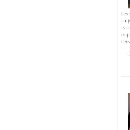
Les 
au j
trav
res
l’en