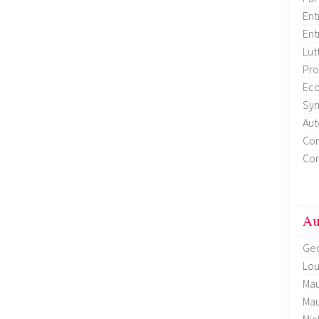
Ent
Ent
Lut
Pro
Eco
Syn
Aut
Con
Con
Au
Geo
Lou
Mau
Mau