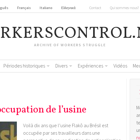
uguês
Français
Italiano
Ελληνικά
Contact
Qui sommes-nous?
RKERSCONTROL.
ARCHIVE OF WORKERS STRUGGLE
Périodes historiques
Divers
Expériences
Vidéos
Me
occupation de l’usine
M
a
t
Voilà dix ans que l’usine Flakô au Brésil est
u
occupée par ses travailleurs dans une
no