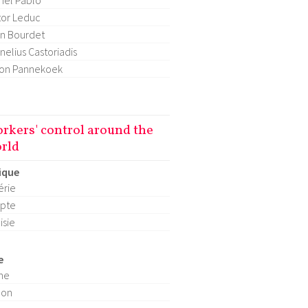
hel Pablo
tor Leduc
n Bourdet
nelius Castoriadis
on Pannekoek
rkers' control around the
rld
ique
érie
pte
isie
e
ne
pon