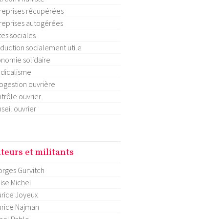
reprises récupérées
reprises autogérées
tes sociales
duction socialement utile
nomie solidaire
dicalisme
ogestion ouvrière
trôle ouvrier
seil ouvrier
teurs et militants
rges Gurvitch
ise Michel
rice Joyeux
rice Najman