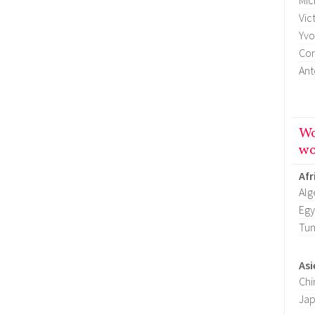
Mic
Vic
Yvo
Cor
Ant
Wo
wo
Afr
Alg
Egy
Tun
Asi
Chi
Ja