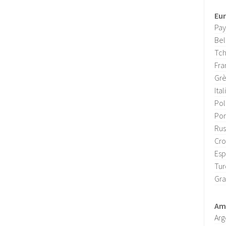
Eu
Pay
Bel
Tch
Fra
Gr
Ital
Po
Por
Rus
Cro
Es
Tur
Gra
Amé
Arg