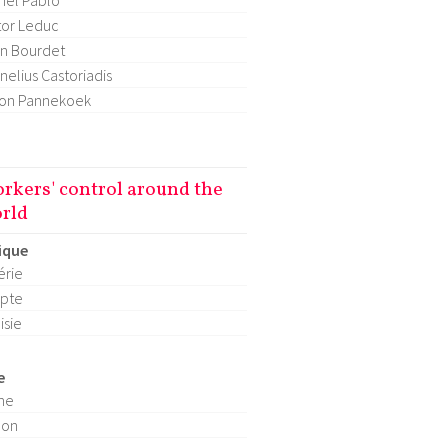
hel Pablo
tor Leduc
n Bourdet
nelius Castoriadis
on Pannekoek
rkers' control around the
rld
ique
érie
pte
isie
e
ne
pon