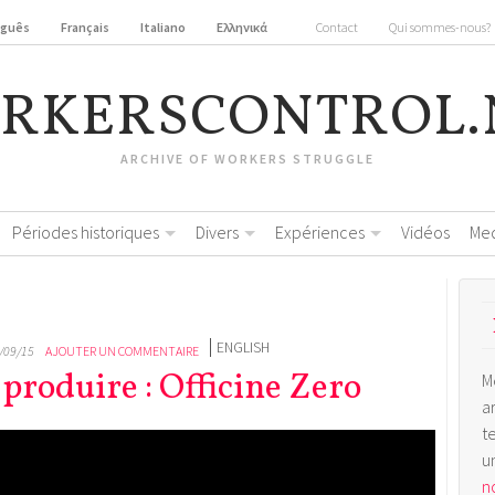
uguês
Français
Italiano
Ελληνικά
Contact
Qui sommes-nous?
RKERSCONTROL.
ARCHIVE OF WORKERS STRUGGLE
Périodes historiques
Divers
Expériences
Vidéos
Me
ENGLISH
/09/15
AJOUTER UN COMMENTAIRE
 produire : Officine Zero
M
a
t
u
no