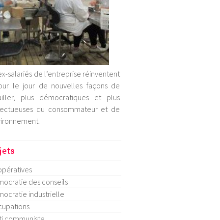
ex-salariés de l’entreprise réinventent
our le jour de nouvelles façons de
ailler, plus démocratiques et plus
pectueuses du consommateur et de
vironnement.
jets
pératives
ocratie des conseils
ocratie industrielle
upations
ti communiste