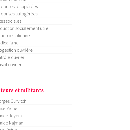
reprises récupérées
reprises autogérées
tes sociales
duction socialement utile
nomie solidaire
dicalisme
ogestion ouvrière
trôle ouvrier
seil ouvrier
teurs et militants
rges Gurvitch
ise Michel
rice Joyeux
rice Najman