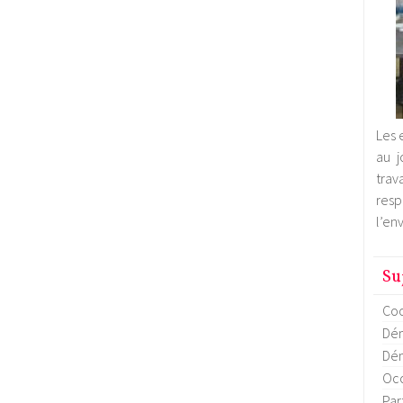
Les 
au j
trav
res
l’en
Su
Coo
Dém
Dém
Occ
Par