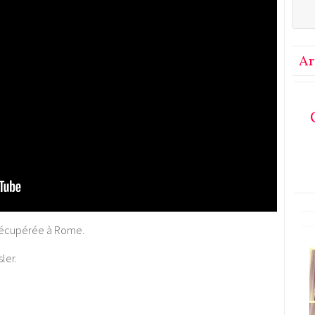
Ar
 récupérée à Rome.
ler.