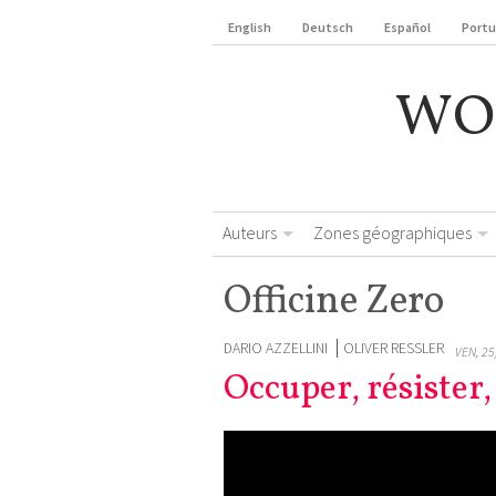
English
Deutsch
Español
Port
WO
Auteurs
Zones géographiques
Officine Zero
DARIO AZZELLINI
OLIVER RESSLER
VEN, 25
Occuper, résister,