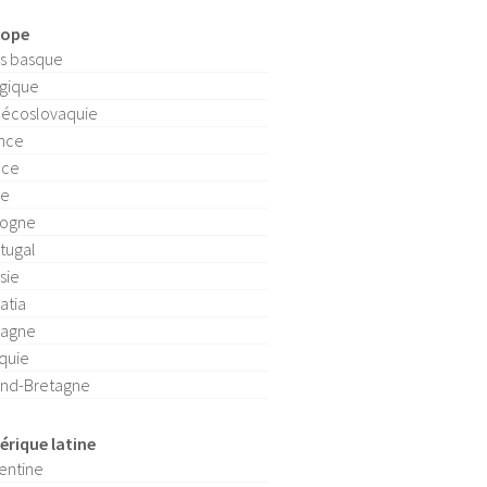
rope
s basque
gique
écoslovaquie
nce
èce
ie
logne
tugal
sie
atia
pagne
quie
nd-Bretagne
rique latine
entine