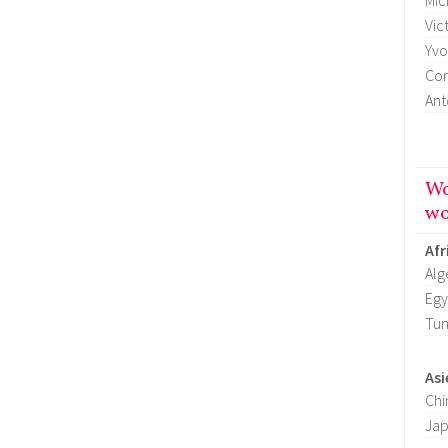
Mic
Vic
Yvo
Cor
Ant
Wo
wo
Afr
Alg
Egy
Tun
Asi
Chi
Ja