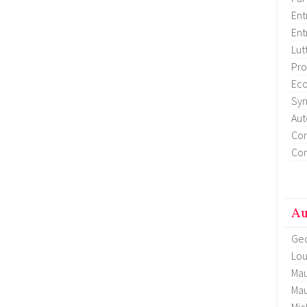
Ent
Ent
Lut
Pro
Eco
Syn
Aut
Con
Con
Au
Geo
Lou
Mau
Mau