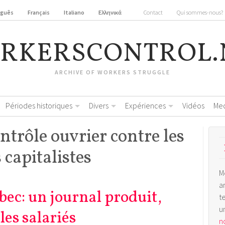
uguês
Français
Italiano
Ελληνικά
Contact
Qui sommes-nous?
RKERSCONTROL.
ARCHIVE OF WORKERS STRUGGLE
Périodes historiques
Divers
Expériences
Vidéos
Me
trôle ouvrier contre les
 capitalistes
M
a
ec: un journal produit,
t
u
les salariés
no