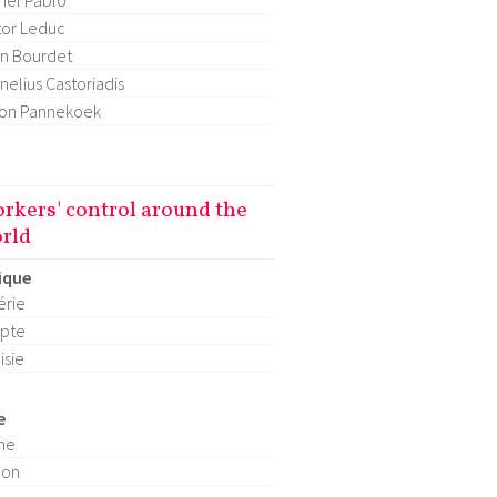
hel Pablo
tor Leduc
n Bourdet
nelius Castoriadis
on Pannekoek
rkers' control around the
rld
ique
érie
pte
isie
e
ne
pon