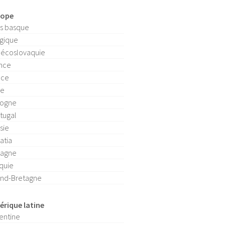
rope
s basque
gique
écoslovaquie
nce
èce
ie
logne
tugal
sie
atia
pagne
quie
nd-Bretagne
rique latine
entine