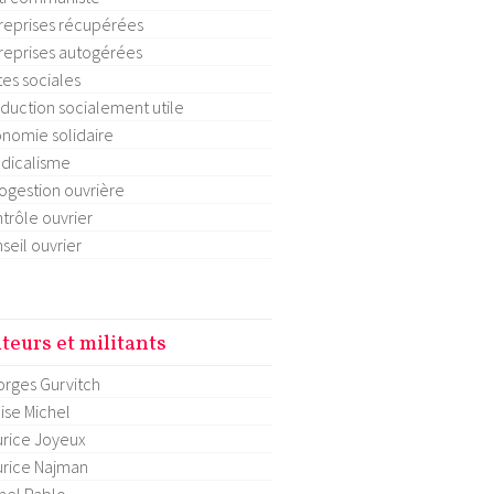
reprises récupérées
reprises autogérées
tes sociales
duction socialement utile
nomie solidaire
dicalisme
ogestion ouvrière
trôle ouvrier
seil ouvrier
teurs et militants
rges Gurvitch
ise Michel
rice Joyeux
rice Najman