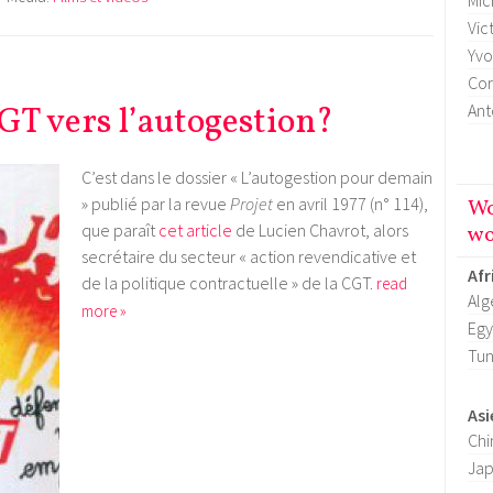
Mic
Vic
Yvo
Cor
CGT vers l’autogestion?
Ant
C’est dans le dossier « L’autogestion pour demain
» publié par
la revue
Projet
en avril 1977 (n° 114),
Wo
que paraît
cet article
de Lucien Chavrot, alors
wo
secrétaire du secteur « action revendicative et
Afr
de la politique contractuelle » de la CGT.
read
Alg
more »
Egy
Tun
Asi
Chi
Ja