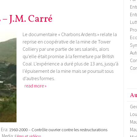
Ent
Ent
– J.M. Carré
Lut
Pro
Le documentaire « Charbons Ardents » relate la
Eco
reprise en coopérative de la mine de Tower
Syn
Colliery par une partie de ses salariés, alors
Aut
qu’elle était promise à la fermeture par British
Con
Coal. L’expérience a duré plus de 13 ans, jusqu’à
Con
l’épuisement de la mine mais se poursuit sous
d’autres formes.
read more »
Au
Geo
Lou
Mau
Mau
Era:
1960-2000 – Contrôle ouvrier contre les restructurations
Media:
Films et vidéos