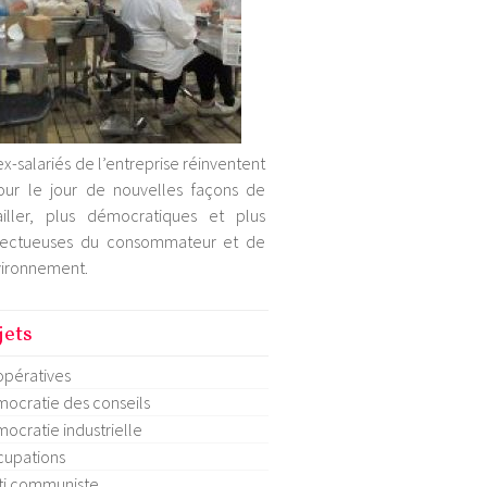
ex-salariés de l’entreprise réinventent
our le jour de nouvelles façons de
ailler, plus démocratiques et plus
pectueuses du consommateur et de
vironnement.
jets
pératives
ocratie des conseils
ocratie industrielle
upations
ti communiste