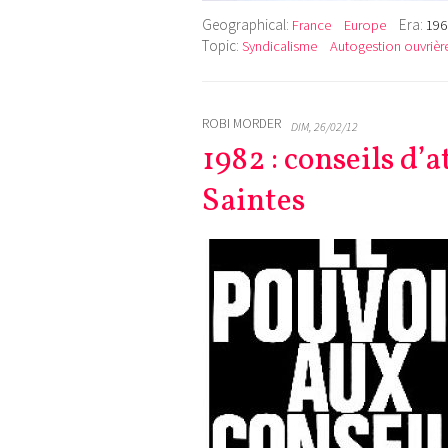
Geographical:
Era:
France
Europe
196
Topic:
Syndicalisme
Autogestion ouvrièr
ROBI MORDER
DIM, 26/02/12
1982 : conseils d’
Saintes