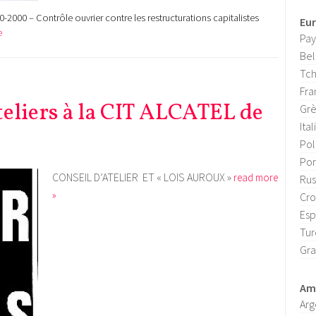
0-2000 – Contrôle ouvrier contre les restructurations capitalistes
Eu
e
Pay
Bel
Tch
Fra
ateliers à la CIT ALCATEL de
Gr
Ital
Po
Por
CONSEIL D’ATELIER ET « LOIS AUROUX »
read more
Rus
»
Cro
Es
Tur
Gra
Amé
Arg