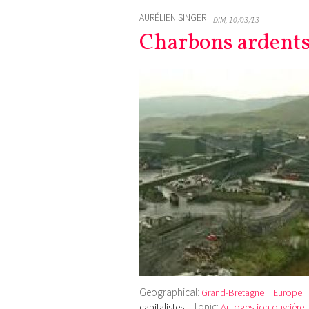
AURÉLIEN SINGER
DIM, 10/03/13
Charbons ardents 
Geographical:
Grand-Bretagne
Europe
Topic:
capitalistes
Autogestion ouvrière