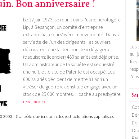
juin. Bon anniversaire !
Le 12 juin 1973, se réunit dans l’usine horologère
Lip, à Besançon, un comité d’entreprise
extraordinaire qui s’avère mouvementé. Dans la
serviette de l’un des dirigeants, les ouvriers
Les 
découvrent que la décision de « dégager »
au j
(traduisons: licencier) 480 salariés est déjà prise.
trav
Un administrateur de la société est sequestré
res
une nuit, et le site de Palente est occupé. Les
l’en
600 salariés décident de mettre à l’abri un
« trésor de guerre », constitué en gage avec un
stock de 25 000 montres… caché au presbytère.
Su
read more »
Coo
Dém
0-2000 – Contrôle ouvrier contre les restructurations capitalistes
Dém
Occ
Par