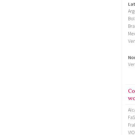
La
Arg
Bol
Bra
Mex
Ve
No
Ver
Co
wo
Alc
FaS
Fra
VI