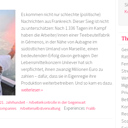
S
K
Es kommen nicht nur schlechte (politische)
Nachrichten aus Frankreich. Dieser Sieg ist nicht
zu unterschätzen: Nach 1.336 Tagen im Kampf
haben die Arbeiter/innen einer Teebeutelfabrik
T
in Gémenos, in der Nähe von Aubagne im
südöstlichen Umland von Marseille, einen
Gen
bedeutenden Erfolg davon getragen. Der
Rä
Lebensmittelkonzern Unilever hat sich
Fem
verpflichtet, ihnen zwanzig Millionen Euro zu
Str
zahlen – dafür, dass sie in Eigenregie ihre
Wir
Produktion weiterbetreiben. Und so kam es dazu.
Mig
weiterlesen »
Pri
Bet
21. Jahrhundert – Arbeiterkontrolle in der Gegenwart
Ko
Experiences:
Companies
Arbeiterselbstverwaltung
Fralib
Re
Soz
Sol