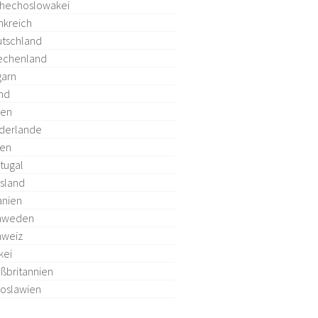
hechoslowakei
nkreich
tschland
echenland
arn
and
ien
derlande
len
tugal
sland
anien
hweden
hweiz
kei
ßbritannien
oslawien