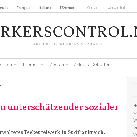
uguês
Français
Italiano
Ελληνικά
Contact
Wer wir sind
RKERSCONTROL.
ARCHIVE OF WORKERS STRUGGLE
torisch
Themen
Medien
Aktuelle Debatten
d
 zu unterschätzender sozialer
H
w
W
e
erwaltetes Teebeutelwerk in Südfrankreich.
V