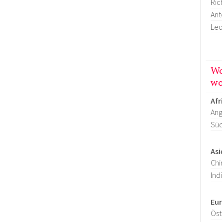
Ric
Ant
Leo
Wo
wo
Afr
Ang
Süd
Asi
Chi
Ind
Eu
Öst