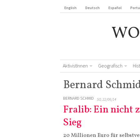
English
Deutsch
Español
Port
WO
AktivistInnen
Geografisch
His
Bernard Schmi
BERNARD SCHMID
SO, 22/06/14
Fralib: Ein nicht
Sieg
20 Millionen Euro für selbstv