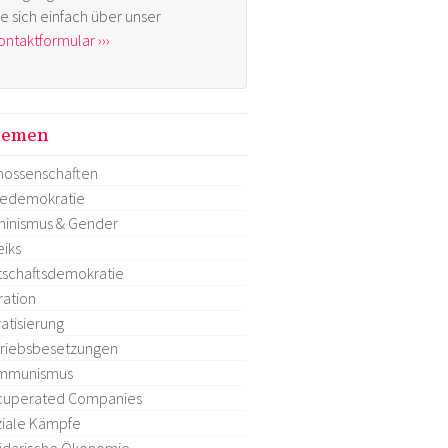
ie sich einfach über unser
ontaktformular ›››
hemen
ossenschaften
tedemokratie
inismus & Gender
eiks
tschaftsdemokratie
ration
vatisierung
riebsbesetzungen
mmunismus
cuperated Companies
iale Kämpfe
idarische Ökonomie