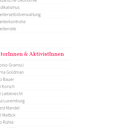
dikalismus
eiterselbstverwaltung
eiterkontrolle
eiterräte
torInnen & AktivistInnen
onio Gramsci
ma Goldman
o Bauer
l Korsch
l Liebknecht
sa Luxemburg
est Mandel
l Mattick
o Rühle