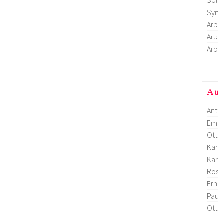
Syn
Arb
Arb
Arb
Au
Ant
Em
Ott
Kar
Kar
Ro
Ern
Pau
Ott