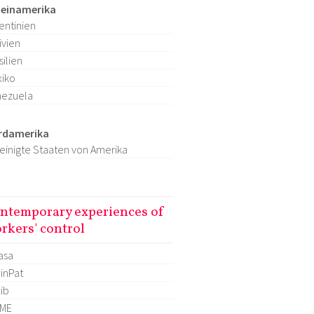
teinamerika
entinien
ivien
silien
iko
nezuela
rdamerika
einigte Staaten von Amerika
ntemporary experiences of
rkers' control
asa
inPat
lib
OME