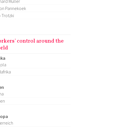
hard Müller
on Pannekoek
 Trotzki
rkers' control around the
rld
ika
ola
afrika
en
na
ien
ropa
erreich