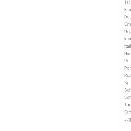
Tsc
Fra
Deu
Gri
Ung
Irl
Ital
Nie
Po
Por
Rus
Sp
Sc
Sc
Tür
Gro
Jug