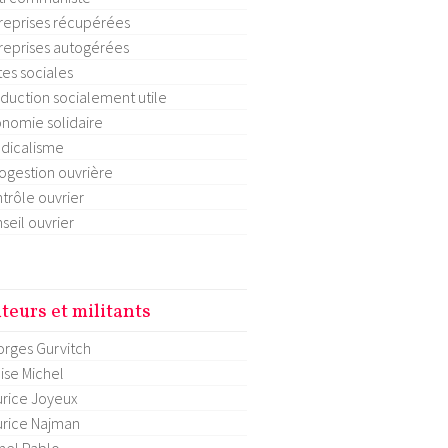
reprises récupérées
reprises autogérées
tes sociales
duction socialement utile
nomie solidaire
dicalisme
ogestion ouvrière
trôle ouvrier
seil ouvrier
teurs et militants
rges Gurvitch
ise Michel
rice Joyeux
rice Najman