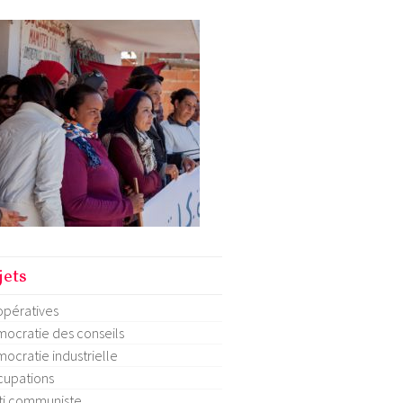
jets
pératives
ocratie des conseils
ocratie industrielle
upations
ti communiste