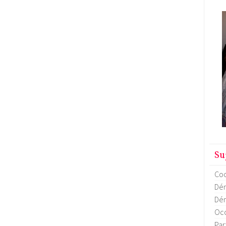
Su
Coo
Dém
Dém
Occ
Par