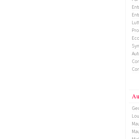
Ent
Ent
Lut
Pro
Eco
Syn
Aut
Con
Con
Au
Geo
Lou
Mau
Mau