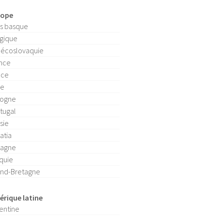
rope
s basque
gique
écoslovaquie
nce
èce
ie
logne
tugal
sie
atia
pagne
quie
nd-Bretagne
rique latine
entine