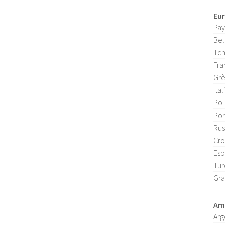
Eu
Pay
Bel
Tch
Fra
Gr
Ital
Po
Por
Rus
Cro
Es
Tur
Gra
Amé
Arg