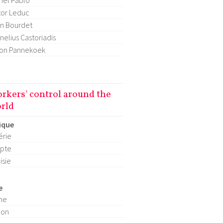
hel Pablo
tor Leduc
n Bourdet
nelius Castoriadis
on Pannekoek
rkers' control around the
rld
ique
érie
pte
isie
e
ne
pon