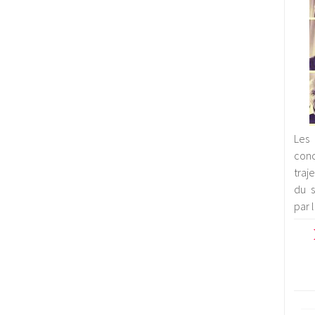
Les 
con
traj
du s
par 