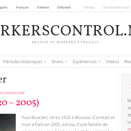
uguês
Français
Italiano
Ελληνικά
Contact
Qui sommes-nous?
RKERSCONTROL.
ARCHIVE OF WORKERS STRUGGLE
Périodes historiques
Divers
Expériences
Vidéos
Me
er
UN COMMENTAIRE
20 – 2005)
M
a
t
Yvon Bourdet, né en 1920 à Albussac (Corrèze) et
u
mort à Paris en 2005, est issu d’une famille de
no