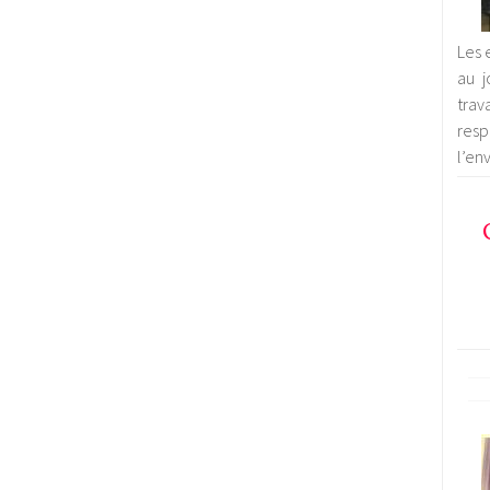
Les 
au j
trav
res
l’en