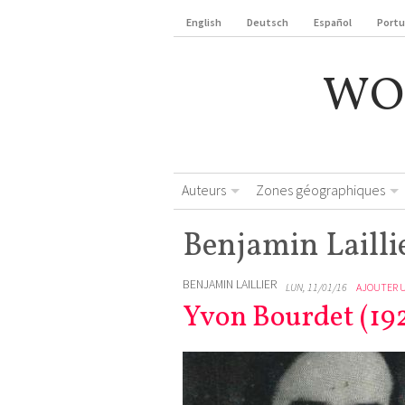
English
Deutsch
Español
Port
WO
Auteurs
Zones géographiques
Benjamin Lailli
BENJAMIN LAILLIER
LUN, 11/01/16
AJOUTER 
Yvon Bourdet (19