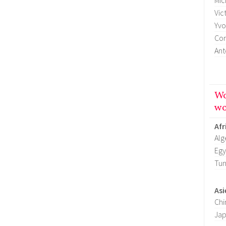
Mic
Vic
Yvo
Cor
Ant
Wo
wo
Afr
Alg
Egy
Tun
Asi
Chi
Ja