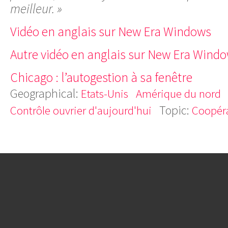
meilleur. »
Vidéo en anglais sur New Era Windows
Autre vidéo en anglais sur New Era Wind
Chicago : l’autogestion à sa fenêtre
Geographical:
Etats-Unis
Amérique du nord
Topic:
Contrôle ouvrier d'aujourd'hui
Coopéra