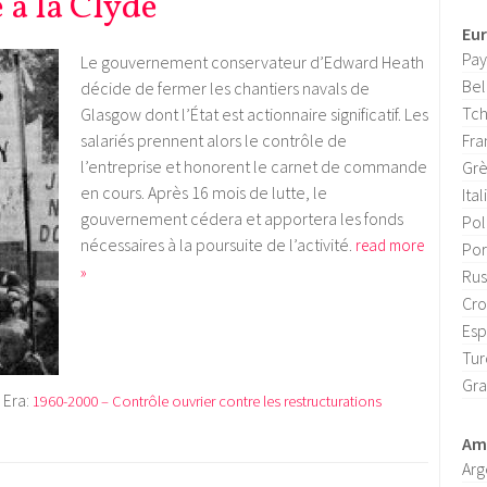
e à la Clyde
Eu
Pay
Le gouvernement conservateur d’Edward Heath
Bel
décide de fermer les chantiers navals de
Tch
Glasgow dont l’État est actionnaire significatif. Les
salariés prennent alors le contrôle de
Fra
l’entreprise et honorent le carnet de commande
Gr
en cours. Après 16 mois de lutte, le
Ital
gouvernement cédera et apportera les fonds
Po
nécessaires à la poursuite de l’activité.
read more
Por
»
Rus
Cro
Es
Tur
Gra
Era:
1960-2000 – Contrôle ouvrier contre les restructurations
Amé
Arg