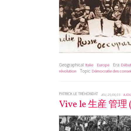
Geographical:
Era:
Italie
Europe
Début
Topic:
révolution
Démocratie des consei
PATRICK LE TRÉHONDAT
JEU, 25/06/15
AJOU
Vive le 生産 管理 (s