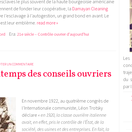
claves le plus souvent de la haute bourgeoisie américaine
iennent de fonder leur coopérative, la
Damayan Cleaning
e l’esclavage à l’autogestion, un grand bond en avant. Le
s est leur emblème.
read more »
Era:
ord
21e siècle – Contrôle ouvrier d'aujourd'hui
Les 
UTER UN COMMENTAIRE
con
ntemps des conseils ouvriers
traj
du s
par 
En novembre 1922, au quatrième congrès de
l’Internationale communiste, Léon Trotsky
déclare
« en 1920, la classe ouvrière italienne
avait, en effet, pris le contrôle de l’État, de la
société, des usines et des entreprises. En fait, la