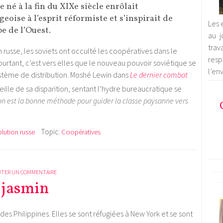
né à la fin du XIXe siècle enrôlait
eoise à l’esprit réformiste et s’inspirait de
Les 
pe de l’Ouest.
au j
trav
n russe, les soviets ont occulté les coopératives dans le
res
rtant, c’est vers elles que le nouveau pouvoir soviétique se
l’en
stème de distribution. Moshé Lewin dans
Le dernier combat
eille de sa disparition, sentant l’hydre bureaucratique se
on est la bonne méthode pour guider la classe paysanne vers
Topic:
lution russe
Coopératives
UTER UN COMMENTAIRE
 jasmin
des Philippines. Elles se sont réfugiées à New York et se sont