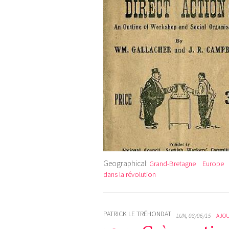
Geographical:
Grand-Bretagne
Europe
dans la révolution
PATRICK LE TRÉHONDAT
LUN, 08/06/15
AJO