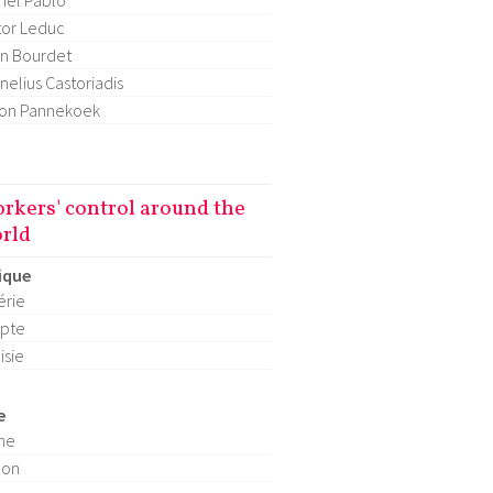
hel Pablo
tor Leduc
n Bourdet
nelius Castoriadis
on Pannekoek
rkers' control around the
rld
ique
érie
pte
isie
e
ne
pon