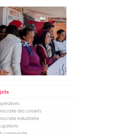
jets
pératives
ocratie des conseils
ocratie industrielle
upations
ti communiste