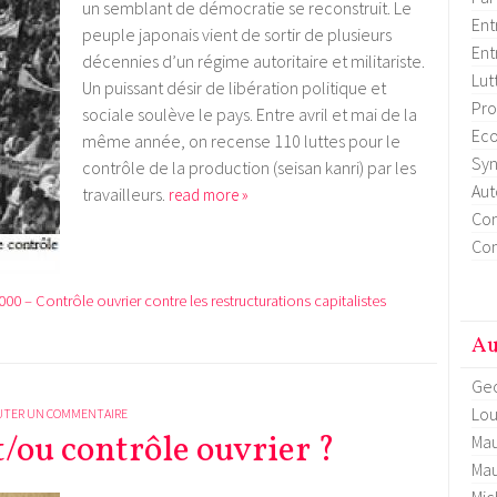
un semblant de démocratie se reconstruit. Le
Ent
peuple japonais vient de sortir de plusieurs
Ent
décennies d’un régime autoritaire et militariste.
Lut
Un puissant désir de libération politique et
Pro
sociale soulève le pays. Entre avril et mai de la
Eco
même année, on recense 110 luttes pour le
Syn
contrôle de la production (seisan kanri) par les
Aut
travailleurs.
read more »
Con
Con
00 – Contrôle ouvrier contre les restructurations capitalistes
Au
Geo
Lou
UTER UN COMMENTAIRE
t/ou contrôle ouvrier ?
Mau
Mau