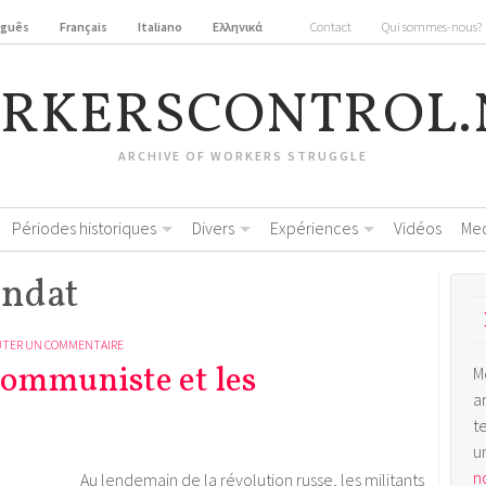
uguês
Français
Italiano
Ελληνικά
Contact
Qui sommes-nous?
RKERSCONTROL.
ARCHIVE OF WORKERS STRUGGLE
Périodes historiques
Divers
Expériences
Vidéos
Me
ondat
UTER UN COMMENTAIRE
communiste et les
M
a
t
u
no
Au lendemain de la révolution russe, les militants