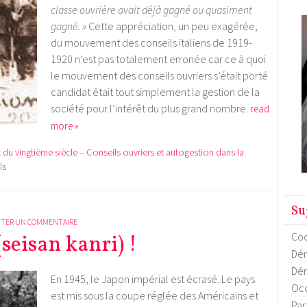
classe ouvrière avait déjà gagné ou quasiment
gagné. »
Cette appréciation, un peu exagérée,
du mouvement des conseils italiens de 1919-
1920 n’est pas totalement erronée car ce à quoi
le mouvement des conseils ouvriers s’était porté
candidat était tout simplement la gestion de la
société pour l’intérêt du plus grand nombre.
read
more »
 du vingtième siècle – Conseils ouvriers et autogestion dans la
ls
Su
TER UN COMMENTAIRE
Coo
eisan kanri) !
Dém
Dém
En 1945, le Japon impérial est écrasé. Le pays
Occ
est mis sous la coupe réglée des Américains et
Par