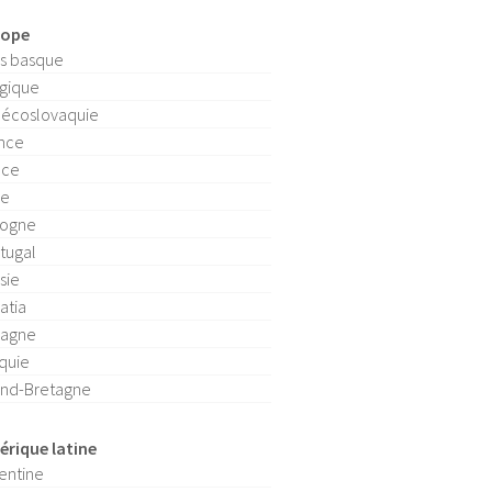
rope
s basque
gique
écoslovaquie
nce
èce
ie
logne
tugal
sie
atia
pagne
quie
nd-Bretagne
rique latine
entine