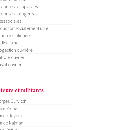
reprises récupérées
reprises autogérées
tes sociales
duction socialement utile
nomie solidaire
dicalisme
ogestion ouvrière
trôle ouvrier
seil ouvrier
teurs et militants
rges Gurvitch
ise Michel
rice Joyeux
rice Najman