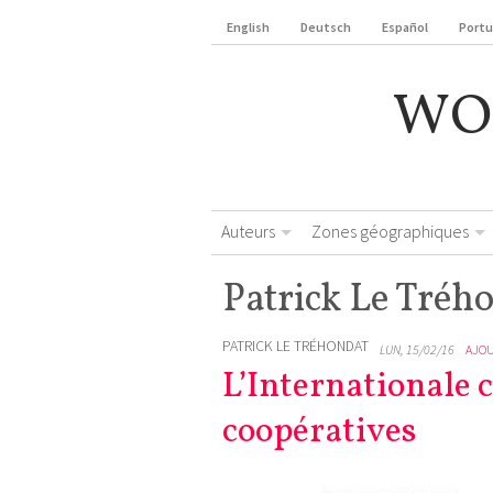
English
Deutsch
Español
Port
WO
Auteurs
Zones géographiques
Patrick Le Tréh
PATRICK LE TRÉHONDAT
LUN, 15/02/16
AJO
L’Internationale 
coopératives