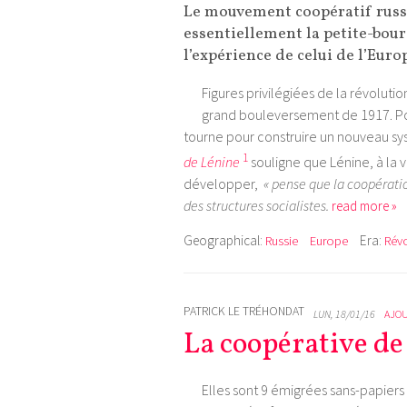
Le mouvement coopératif russe 
essentiellement la petite-bourg
l’expérience de celui de l’Euro
Figures privilégiées de la révolutio
grand bouleversement de 1917. Pou
tourne pour construire un nouveau sy
1
de Lénine
souligne que Lénine, à la v
développer,
« pense que la coopérati
des structures socialistes.
read more »
Geographical:
Era:
Russie
Europe
Révo
PATRICK LE TRÉHONDAT
LUN, 18/01/16
AJO
La coopérative de
Elles sont 9 émigrées sans-papiers 