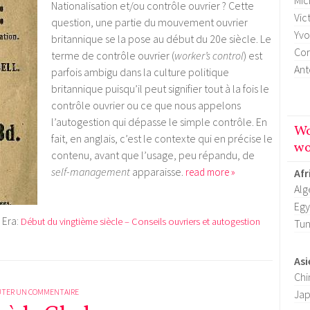
Mic
Nationalisation et/ou contrôle ouvrier ? Cette
Vic
question, une partie du mouvement ouvrier
Yvo
britannique se la pose au début du 20e siècle. Le
Cor
terme de contrôle ouvrier (
worker’s control
) est
Ant
parfois ambigu dans la culture politique
britannique puisqu’il peut signifier tout à la fois le
contrôle ouvrier ou ce que nous appelons
l’autogestion qui dépasse le simple contrôle. En
Wo
fait, en anglais, c’est le contexte qui en précise le
wo
contenu, avant que l’usage, peu répandu, de
self-management
apparaisse.
read more »
Afr
Alg
Egy
Era:
Début du vingtième siècle – Conseils ouvriers et autogestion
Tun
Asi
Chi
UTER UN COMMENTAIRE
Ja